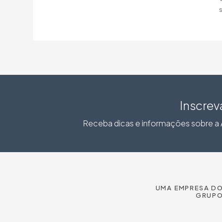
s
Inscrev
Receba dicas e informações sobre a A
UMA EMPRESA D
GRUP