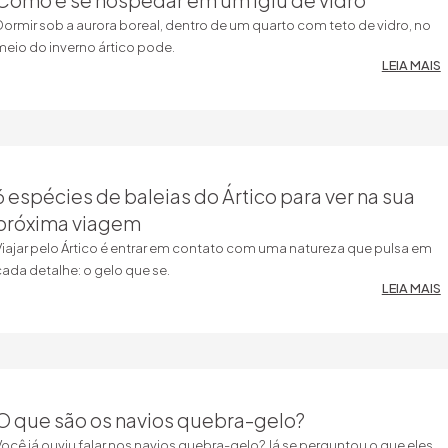
Como é se hospedar em um iglu de vidro
ormir sob a aurora boreal, dentro de um quarto com teto de vidro, no
meio do inverno ártico pode.
LEIA MAIS
6 espécies de baleias do Ártico para ver na sua
próxima viagem
Viajar pelo Ártico é entrar em contato com uma natureza que pulsa em
ada detalhe: o gelo que se.
LEIA MAIS
O que são os navios quebra-gelo?
ocê já ouviu falar nos navios quebra-gelo? Já se perguntou o que eles