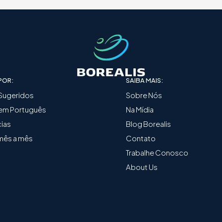
POR:
SAIBA MAIS:
 Sugeridos
Sobre Nós
 em Português
Na Mídia
ias
Blog Borealis
mês a mês
Contato
Trabalhe Conosco
About Us