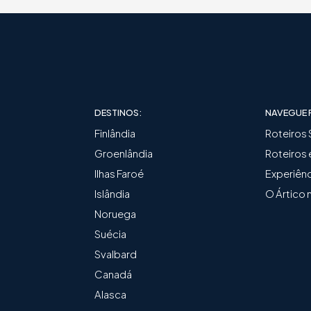
DESTINOS:
NAVEGUE 
Finlândia
Roteiros
Groenlândia
Roteiros
Ilhas Faroé
Experiênc
Islândia
O Ártico 
Noruega
Suécia
Svalbard
Canadá
Alasca