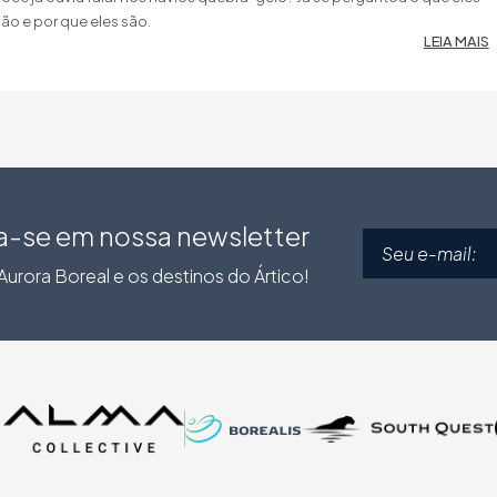
ão e por que eles são.
LEIA MAIS
a-se em nossa newsletter
urora Boreal e os destinos do Ártico!
O
O