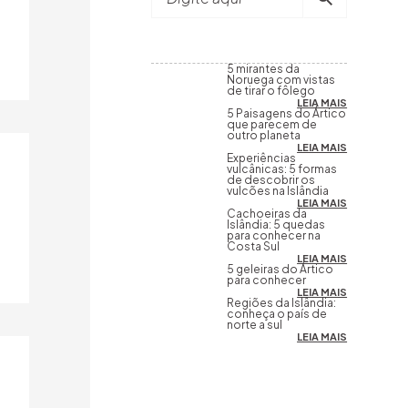
5 mirantes da
Noruega com vistas
de tirar o fôlego
LEIA MAIS
5 Paisagens do Ártico
que parecem de
outro planeta
LEIA MAIS
Experiências
vulcânicas: 5 formas
de descobrir os
vulcões na Islândia
LEIA MAIS
Cachoeiras da
Islândia: 5 quedas
para conhecer na
Costa Sul
LEIA MAIS
5 geleiras do Ártico
para conhecer
LEIA MAIS
Regiões da Islândia:
conheça o país de
norte a sul
LEIA MAIS