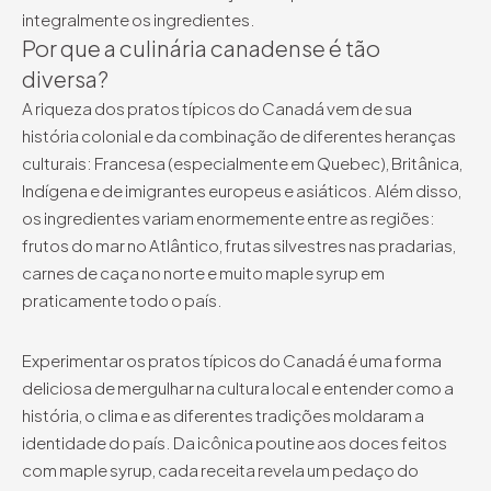
integralmente os ingredientes.
Por que a culinária canadense é tão
diversa?
A riqueza dos pratos típicos do Canadá vem de sua
história colonial e da combinação de diferentes heranças
culturais: Francesa (especialmente em Quebec), Britânica,
Indígena e de imigrantes europeus e asiáticos. Além disso,
os ingredientes variam enormemente entre as regiões:
frutos do mar no Atlântico, frutas silvestres nas pradarias,
carnes de caça no norte e muito maple syrup em
praticamente todo o país.
Experimentar os pratos típicos do Canadá é uma forma
deliciosa de mergulhar na cultura local e entender como a
história, o clima e as diferentes tradições moldaram a
identidade do país. Da icônica poutine aos doces feitos
com maple syrup, cada receita revela um pedaço do