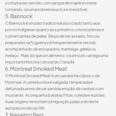
costuma ser servido com xarope de maple e creme,
tornando-se uma sobremesa rica e irresistível.
5. Bannock
O Bannock é um pão tradicional associado tanto aos
povos indígenas quanto aos primeiros colonizadores e
comerciantes de peles. Ele pode ser assado, frito ou
preparado na fogueira e é frequentemente servido
acompanhado de ensopados, manteiga, geleia ou
melaço. Mais do que um alimento, o bannock carrega uma
importante história cultural do Canadá.
6. Montreal Smoked Meat
O Montreal Smoked Meat é um sanduíche clássico de
Montreal. A carne bovina é salgada, temperada e
defumada antes de ser servida em pão de centeio com
mostarda. Acompanha batatas fritas, coleslaw e picles.
Suas origens remontam à imigração judaica do leste
europeu no século XIX.
7. Nanaimo Bars