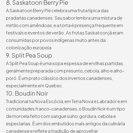
8. Saskatoon Berry Pie
A Saskatoon Berry Pie celebra uma fruta típica das
pradarias canadenses. Seu sabor lembra uma mistura de
mirtilo com amêndoas, e a torta é presença frequente em
festivais e eventos de verão. As frutas Saskatoon já eram
consumidas por povos indígenas muito antes da
colonização europeia.
9. Split Pea Soup
A Split Pea Soup é uma sopa espessa de ervilhas partidas,
geralmente preparada com presunto, cebola, alho e alho-
poró. É um prato clássico dos invernos canadenses,
especialmente em Quebec.
10. Boudin Noir
Tradicional na Nova Escócia, em Terra Nova e Labrador e em
comunidades franco-canadenses, o Boudin Noir é um tipo
de morcela feito com sangue suíno, gordura, cebola e
especiarias. É um dos embutidos mais antigos da culinária
canadense e reflete a tradição de aproveitar