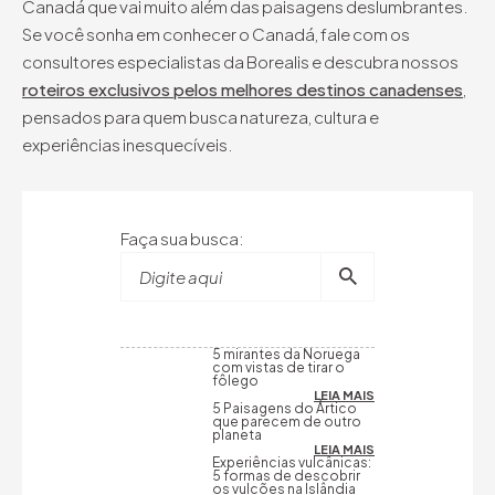
Canadá que vai muito além das paisagens deslumbrantes.
Se você sonha em conhecer o Canadá, fale com os
consultores especialistas da Borealis e descubra nossos
roteiros exclusivos pelos melhores destinos canadenses
,
pensados para quem busca natureza, cultura e
experiências inesquecíveis.
Faça sua busca:
Digite aqui
5 mirantes da Noruega
com vistas de tirar o
fôlego
LEIA MAIS
5 Paisagens do Ártico
que parecem de outro
planeta
LEIA MAIS
Experiências vulcânicas:
5 formas de descobrir
os vulcões na Islândia