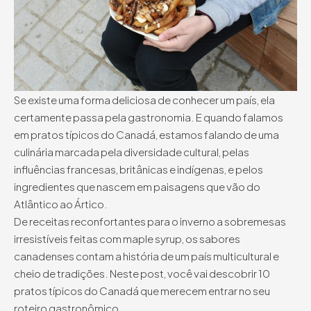
Se existe uma forma deliciosa de conhecer um país, ela
certamente passa pela gastronomia. E quando falamos
em pratos típicos do Canadá, estamos falando de uma
culinária marcada pela diversidade cultural, pelas
influências francesas, britânicas e indígenas, e pelos
ingredientes que nascem em paisagens que vão do
Atlântico ao Ártico.
De receitas reconfortantes para o inverno a sobremesas
irresistíveis feitas com maple syrup, os sabores
canadenses contam a história de um país multicultural e
cheio de tradições. Neste post, você vai descobrir 10
pratos típicos do Canadá que merecem entrar no seu
roteiro gastronômico.