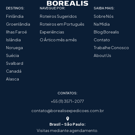
DESTINOS:
NAVEGUE POR:
SAIBA MAIS:
Finlândia
Roteiros Sugeridos
Sobre Nós
Groenlândia
Roteiros em Português
Na Mídia
Ilhas Faroé
Experiências
Blog Borealis
Islândia
O Ártico mês a mês
Contato
Noruega
Trabalhe Conosco
Suécia
About Us
Svalbard
Canadá
Alasca
CONTATOS:
+55 (11) 3571-2077
contato@borealisexpedicoes.com.br
Brasil - São Paulo:
Visitas mediante agendamento.