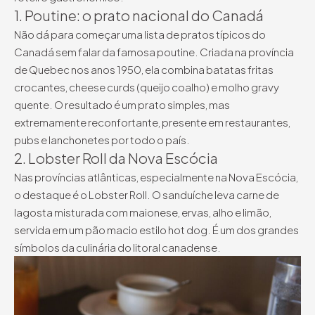
1. Poutine: o prato nacional do Canadá
Não dá para começar uma lista de pratos típicos do
Canadá sem falar da famosa poutine. Criada na província
de Quebec nos anos 1950, ela combina batatas fritas
crocantes, cheese curds (queijo coalho) e molho gravy
quente. O resultado é um prato simples, mas
extremamente reconfortante, presente em restaurantes,
pubs e lanchonetes por todo o país.
2. Lobster Roll da Nova Escócia
Nas províncias atlânticas, especialmente na Nova Escócia,
o destaque é o Lobster Roll. O sanduíche leva carne de
lagosta misturada com maionese, ervas, alho e limão,
servida em um pão macio estilo hot dog. É um dos grandes
símbolos da culinária do litoral canadense.