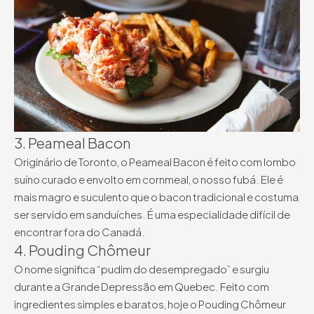
3. Peameal Bacon
Originário de Toronto, o Peameal Bacon é feito com lombo
suíno curado e envolto em cornmeal, o nosso fubá. Ele é
mais magro e suculento que o bacon tradicional e costuma
ser servido em sanduíches. É uma especialidade difícil de
encontrar fora do Canadá.
4. Pouding Chômeur
O nome significa “pudim do desempregado” e surgiu
durante a Grande Depressão em Quebec. Feito com
ingredientes simples e baratos, hoje o Pouding Chômeur