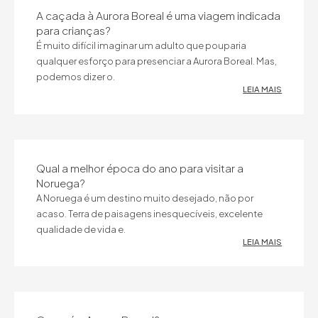
A caçada à Aurora Boreal é uma viagem indicada
para crianças?
É muito difícil imaginar um adulto que pouparia
qualquer esforço para presenciar a Aurora Boreal. Mas,
podemos dizer o.
LEIA MAIS
Qual a melhor época do ano para visitar a
Noruega?
A Noruega é um destino muito desejado, não por
acaso. Terra de paisagens inesquecíveis, excelente
qualidade de vida e.
LEIA MAIS