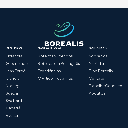
DESTINOS:
NAVEGUE POR:
SAIBA MAIS:
Finlândia
Roteiros Sugeridos
Sobre Nós
Groenlândia
Roteiros em Português
Na Mídia
Ilhas Faroé
Experiências
Blog Borealis
Islândia
O Ártico mês a mês
Contato
Noruega
Trabalhe Conosco
Suécia
About Us
Svalbard
Canadá
Alasca