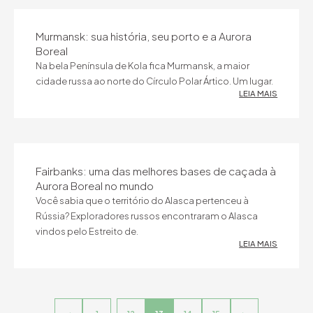
Murmansk: sua história, seu porto e a Aurora
Boreal
Na bela Península de Kola fica Murmansk, a maior
cidade russa ao norte do Círculo Polar Ártico. Um lugar.
LEIA MAIS
Fairbanks: uma das melhores bases de caçada à
Aurora Boreal no mundo
Você sabia que o território do Alasca pertenceu à
Rússia? Exploradores russos encontraram o Alasca
vindos pelo Estreito de.
LEIA MAIS
<
1
…
12
13
14
15
>