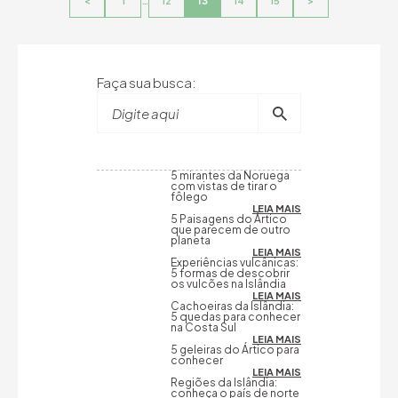
Faça sua busca:
Digite aqui
5 mirantes da Noruega
com vistas de tirar o
fôlego
LEIA MAIS
5 Paisagens do Ártico
que parecem de outro
planeta
LEIA MAIS
Experiências vulcânicas:
5 formas de descobrir
os vulcões na Islândia
LEIA MAIS
Cachoeiras da Islândia:
5 quedas para conhecer
na Costa Sul
LEIA MAIS
5 geleiras do Ártico para
conhecer
LEIA MAIS
Regiões da Islândia:
conheça o país de norte