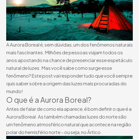
A Aurora Boreal é, sem dúvidas, um dos fenômenos naturais
mais fascinantes. Milhões de pessoas viajam todos os
anos apostando na chance de presenciar esse espetáculo
natural de luzes. Mas você sabe como surge esse
fenômeno? Este post vai responder tudo que você sempre
quis saber sobre a origem das luzes mais procuradas do
mundo!
O que é a Aurora Boreal?
Antes de falar de como ela aparece, é bom definir o que é a
Aurora Boreal. As também chamadas luzes do norte são
um fenômeno atmosférico natural que acontece na região
polar do hemisfério norte – ou seja, no Ártico.