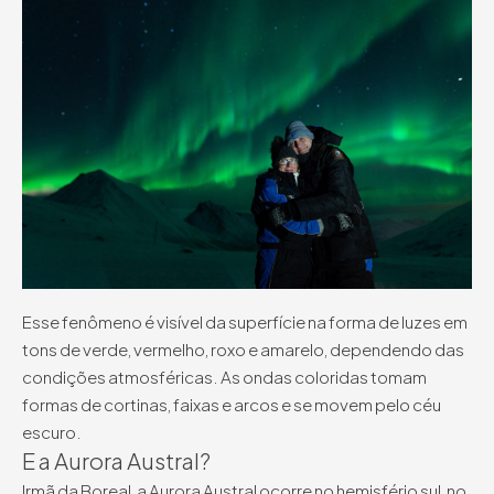
Esse fenômeno é visível da superfície na forma de luzes em
tons de verde, vermelho, roxo e amarelo, dependendo das
condições atmosféricas. As ondas coloridas tomam
formas de cortinas, faixas e arcos e se movem pelo céu
escuro.
E a Aurora Austral?
Irmã da Boreal, a Aurora Austral ocorre no hemisfério sul, no