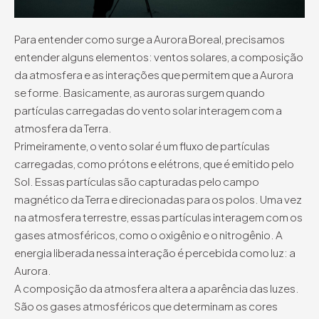
Para entender como surge a Aurora Boreal, precisamos
entender alguns elementos: ventos solares, a composição
da atmosfera e as interações que permitem que a Aurora
se forme. Basicamente, as auroras surgem quando
partículas carregadas do vento solar interagem com a
atmosfera da Terra.
Primeiramente, o vento solar é um fluxo de partículas
carregadas, como prótons e elétrons, que é emitido pelo
Sol. Essas partículas são capturadas pelo campo
magnético da Terra e direcionadas para os polos. Uma vez
na atmosfera terrestre, essas partículas interagem com os
gases atmosféricos, como o oxigênio e o nitrogênio. A
energia liberada nessa interação é percebida como luz: a
Aurora.
A composição da atmosfera altera a aparência das luzes.
São os gases atmosféricos que determinam as cores