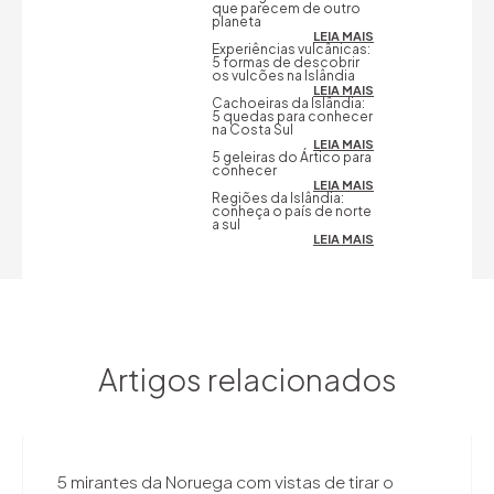
que parecem de outro
planeta
LEIA MAIS
Experiências vulcânicas:
5 formas de descobrir
os vulcões na Islândia
LEIA MAIS
Cachoeiras da Islândia:
5 quedas para conhecer
na Costa Sul
LEIA MAIS
5 geleiras do Ártico para
conhecer
LEIA MAIS
Regiões da Islândia:
conheça o país de norte
a sul
LEIA MAIS
Artigos relacionados
5 mirantes da Noruega com vistas de tirar o