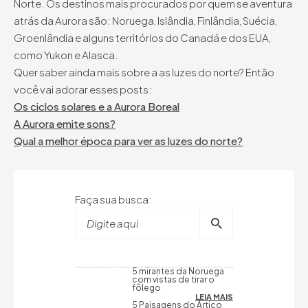
Norte. Os destinos mais procurados por quem se aventura
atrás da Aurora são: Noruega, Islândia, Finlândia, Suécia,
Groenlândia e alguns territórios do Canadá e dos EUA,
como Yukon e Alasca.
Quer saber ainda mais sobre a as luzes do norte? Então
você vai adorar esses posts:
Os ciclos solares e a Aurora Boreal
A Aurora emite sons?
Qual a melhor época para ver as luzes do norte?
Faça sua busca:
Digite aqui
5 mirantes da Noruega
com vistas de tirar o
fôlego
LEIA MAIS
5 Paisagens do Ártico