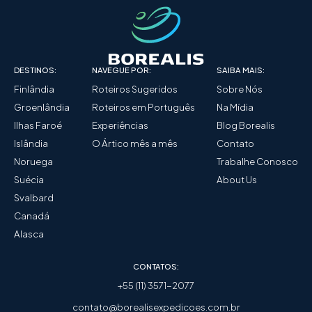
DESTINOS:
NAVEGUE POR:
SAIBA MAIS:
Finlândia
Roteiros Sugeridos
Sobre Nós
Groenlândia
Roteiros em Português
Na Mídia
Ilhas Faroé
Experiências
Blog Borealis
Islândia
O Ártico mês a mês
Contato
Noruega
Trabalhe Conosco
Suécia
About Us
Svalbard
Canadá
Alasca
CONTATOS:
+55 (11) 3571-2077
contato@borealisexpedicoes.com.br