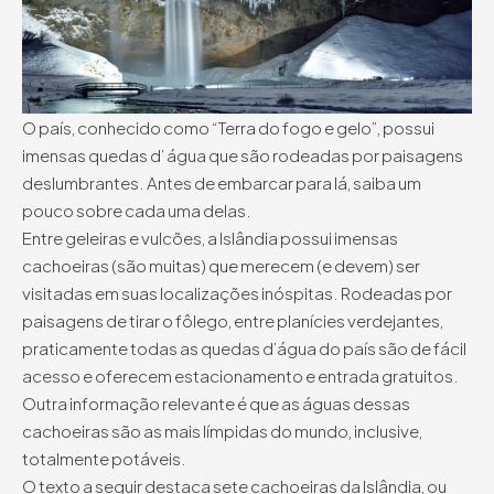
O país, conhecido como “Terra do fogo e gelo”, possui
imensas quedas d’ água que são rodeadas por paisagens
deslumbrantes. Antes de embarcar para lá, saiba um
pouco sobre cada uma delas.
Entre geleiras e vulcões, a Islândia possui imensas
cachoeiras (são muitas) que merecem (e devem) ser
visitadas em suas localizações inóspitas. Rodeadas por
paisagens de tirar o fôlego, entre planícies verdejantes,
praticamente todas as quedas d’água do país são de fácil
acesso e oferecem estacionamento e entrada gratuitos.
Outra informação relevante é que as águas dessas
cachoeiras são as mais límpidas do mundo, inclusive,
totalmente potáveis.
O texto a seguir destaca sete cachoeiras da Islândia, ou