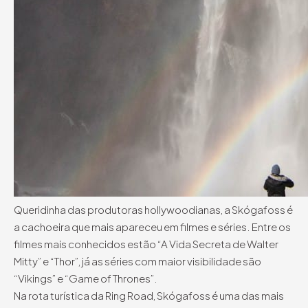
Queridinha das produtoras hollywoodianas, a Skógafoss é
a cachoeira que mais apareceu em filmes e séries. Entre os
filmes mais conhecidos estão “A Vida Secreta de Walter
Mitty” e “Thor”, já as séries com maior visibilidade são
“Vikings” e “Game of Thrones”.
Na rota turística da Ring Road, Skógafoss é uma das mais