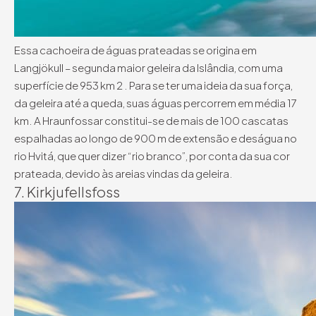
Essa cachoeira de águas prateadas se origina em
Langjökull – segunda maior geleira da Islândia, com uma
superfície de 953 km 2 . Para se ter uma ideia da sua força,
da geleira até a queda, suas águas percorrem em média 17
km. A Hraunfossar constitui-se de mais de 100 cascatas
espalhadas ao longo de 900 m de extensão e deságua no
rio Hvitá, que quer dizer “rio branco”, por conta da sua cor
prateada, devido às areias vindas da geleira.
7. Kirkjufellsfoss