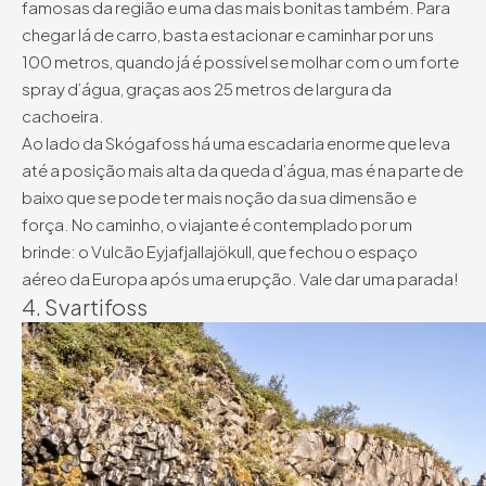
famosas da região e uma das mais bonitas também. Para
chegar lá de carro, basta estacionar e caminhar por uns
100 metros, quando já é possível se molhar com o um forte
spray d’água, graças aos 25 metros de largura da
cachoeira.
Ao lado da Skógafoss há uma escadaria enorme que leva
até a posição mais alta da queda d’água, mas é na parte de
baixo que se pode ter mais noção da sua dimensão e
força. No caminho, o viajante é contemplado por um
brinde: o Vulcão Eyjafjallajökull, que fechou o espaço
aéreo da Europa após uma erupção. Vale dar uma parada!
4. Svartifoss