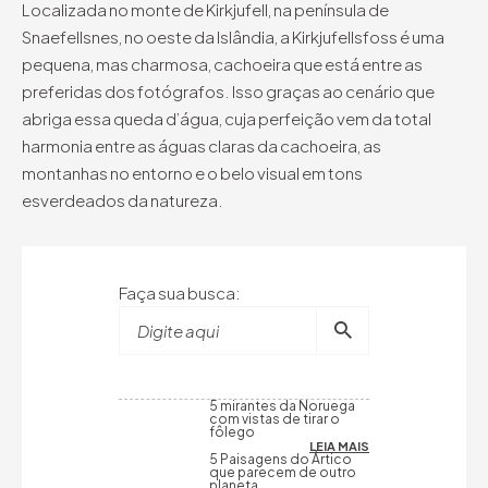
Localizada no monte de Kirkjufell, na península de
Snaefellsnes, no oeste da Islândia, a Kirkjufellsfoss é uma
pequena, mas charmosa, cachoeira que está entre as
preferidas dos fotógrafos. Isso graças ao cenário que
abriga essa queda d’água, cuja perfeição vem da total
harmonia entre as águas claras da cachoeira, as
montanhas no entorno e o belo visual em tons
esverdeados da natureza.
Faça sua busca:
Digite aqui
5 mirantes da Noruega
com vistas de tirar o
fôlego
LEIA MAIS
5 Paisagens do Ártico
que parecem de outro
planeta