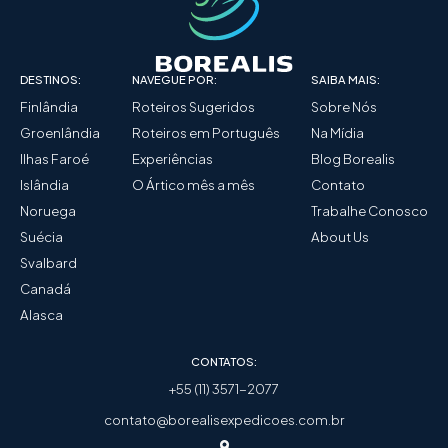
DESTINOS:
NAVEGUE POR:
SAIBA MAIS:
Finlândia
Roteiros Sugeridos
Sobre Nós
Groenlândia
Roteiros em Português
Na Mídia
Ilhas Faroé
Experiências
Blog Borealis
Islândia
O Ártico mês a mês
Contato
Noruega
Trabalhe Conosco
Suécia
About Us
Svalbard
Canadá
Alasca
CONTATOS:
+55 (11) 3571-2077
contato@borealisexpedicoes.com.br