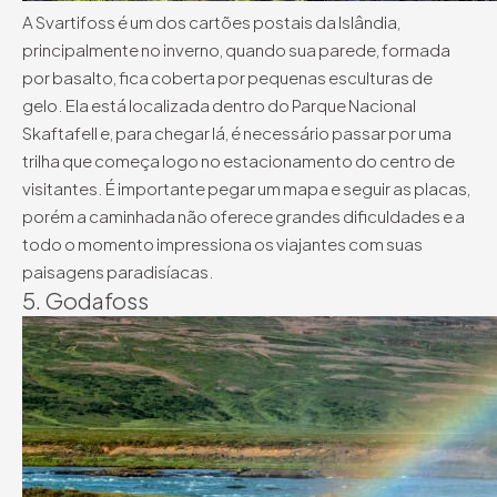
A Svartifoss é um dos cartões postais da Islândia,
principalmente no inverno, quando sua parede, formada
por basalto, fica coberta por pequenas esculturas de
gelo. Ela está localizada dentro do Parque Nacional
Skaftafell e, para chegar lá, é necessário passar por uma
trilha que começa logo no estacionamento do centro de
visitantes. É importante pegar um mapa e seguir as placas,
porém a caminhada não oferece grandes dificuldades e a
todo o momento impressiona os viajantes com suas
paisagens paradisíacas.
5. Godafoss