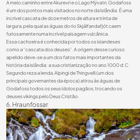
A meio caminho entre Akurevri e o Lago Mývatn, Godafoss
é um dos pontos mais visitados no norte da Islândia. É uma
incrível cascata de doze metros de altura e trinta de
largura, pela qual as águas do rio Skjálfandafjót caem
furiosamente numa incrível paisagem vulcânica.
Essa cachoeira é conhecida por todos os islandeses
como a “cascata dos deuses”. A origem desse curioso
apelido deve-se a um dos fatos mais importantes da
história da Islândia: a sua cristianização no ano 1000 d.C.
Segundo reza a lenda, Alpingi de Thingvelli (um dos
principais governantes da época) atirou às águas de
Godafoss todos os seus ídolos pagãos, trocando os
deuses vikings pelo Deus Cristão.
6. Hraunfossar