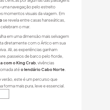
as cênicas por algumas das paisagens
o uma navegação pelo estreito
es momentos visuais da viagem. Em
ro
se revela entre casas hanseáticas,
 celebram o mar.
rgulha em uma dimensão mais selvagem
cta diretamente com o Ártico em sua
niva. Ali, as experiências ganham
ivre, passeios de barco pelo fiorde,
a com o King Crab
, vivências
 jornada até
o lendário Cabo Norte
.
 verão, este é um percurso que
 forma mais pura, leve e essencial.