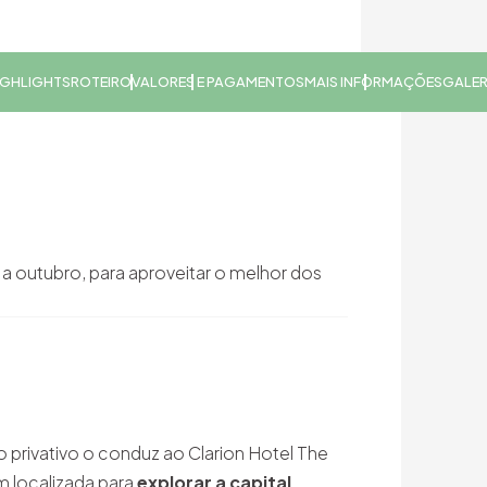
IGHLIGHTS
ROTEIRO
VALORES E PAGAMENTOS
MAIS INFORMAÇÕES
GALER
o a outubro, para aproveitar o melhor dos
privativo o conduz ao Clarion Hotel The
 localizada para
explorar a capital