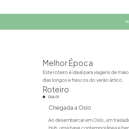
H
Melhor Época
Este roteiro é ideal para viagens de mai
dias longos e frescos do verão ártico.
Roteiro
DIA 01
Chegada a Oslo
Ao desembarcar em Oslo, um traslado 
Hub, uma base contemporânea e bem