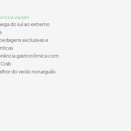
GHTS DA VIAGEM
ega do sul ao extremo
e
edagens exclusivas e
nticas
riência gastronômica com
 Crab
lhor do verão norueguês