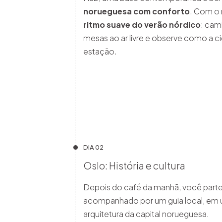
norueguesa com conforto
. Com o r
ritmo suave do verão nórdico
: cam
mesas ao ar livre e observe como a c
estação.
DIA 02
Oslo: História e cultura
Depois do café da manhã, você part
acompanhado por um guia local, em u
arquitetura da capital norueguesa.