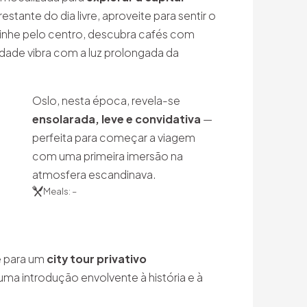
estante do dia livre, aproveite para sentir o
inhe pelo centro, descubra cafés com
idade vibra com a luz prolongada da
Oslo, nesta época, revela-se
ensolarada, leve e convidativa
—
perfeita para começar a viagem
com uma primeira imersão na
atmosfera escandinava.
Meals: –
e para um
city tour privativo
ma introdução envolvente à história e à