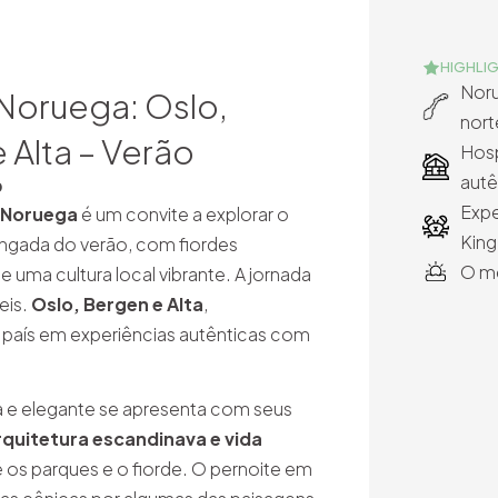
HIGHLI
Noru
 Noruega: Oslo,
nort
 Alta – Verão
Hosp
autê
0
Expe
a Noruega
é um convite a explorar o
King
longada do verão, com fiordes
O me
 e uma cultura local vibrante. A jornada
eis.
Oslo, Bergen e Alta
,
 país em experiências autênticas com
a e elegante se apresenta com seus
rquitetura escandinava e vida
 os parques e o fiorde. O pernoite em