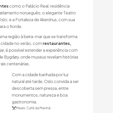
ntes
como o Palácio Real, residência
 o parlamento norueguês; o elegante Teatro
Oslo; e a Fortaleza de Akershus, com sua
ara o fiorde.
uma região à beira-mar que se transforma
 cidade no verão, com
restaurantes,
jar, é possível estender a experiência com
de Bygdøy, onde museus revelam histórias
rais centenárias.
Com a cidade banhada por luz
natural até tarde, Oslo convida a ser
descoberta sem pressa, entre
monumentos, natureza e boa
gastronomia.
Meals: Café da Manhã