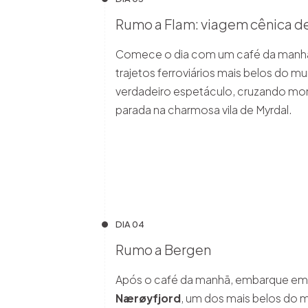
Rumo a Flam: viagem cênica d
Comece o dia com um café da manhã
trajetos ferroviários mais belos do m
verdadeiro espetáculo, cruzando mon
parada na charmosa vila de Myrdal.
DIA 04
Rumo a Bergen
Após o café da manhã, embarque em
Nærøyfjord
, um dos mais belos do m