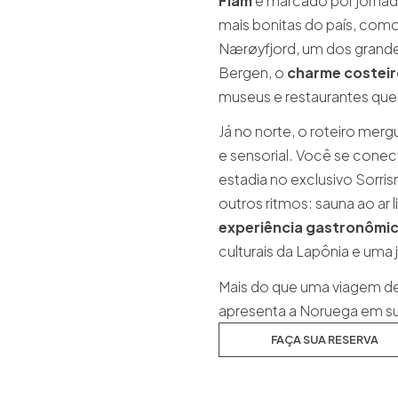
Flam
é marcado por jornad
mais bonitas do país, com
Nærøyfjord, um dos grand
Bergen, o
charme costei
museus e restaurantes que
Já no norte, o roteiro me
e sensorial. Você se cone
estadia no exclusivo Sorris
outros ritmos: sauna ao ar l
experiência gastronômic
culturais da Lapônia e uma
Mais do que uma viagem de
apresenta a Noruega em sua
FAÇA SUA RESERVA