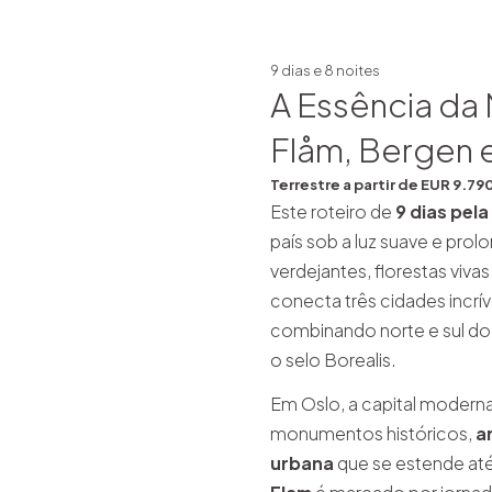
9 dias e 8 noites
A Essência da
Flåm, Bergen e
Terrestre a partir de EUR 9.79
Este roteiro de
9 dias pel
país sob a luz suave e pro
verdejantes, florestas vivas
conecta três cidades incrív
combinando norte e sul do
o selo Borealis.
Em Oslo, a capital modern
monumentos históricos,
a
urbana
que se estende até