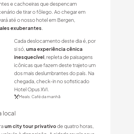
entes e cachoeiras que despencam
enário de tirar o fôlego. Ao chegar em
evará até o nosso hotel em Bergen,
vales exuberantes
.
Cada deslocamento deste dia é, por
si só,
uma experiência cênica
inesquecível
, repleta de paisagens
icônicas que fazem deste trajeto um
dos mais deslumbrantes do país. Na
chegada, check-in no sofisticado
Hotel Opus XVI.
Meals: Café da manhã
 local
ra
um city tour privativo
de quatro horas,