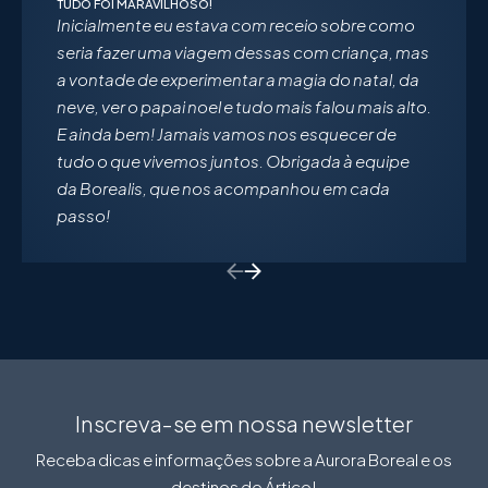
TUDO FOI MARAVILHOSO!
Inicialmente eu estava com receio sobre como
seria fazer uma viagem dessas com criança, mas
a vontade de experimentar a magia do natal, da
neve, ver o papai noel e tudo mais falou mais alto.
E ainda bem! Jamais vamos nos esquecer de
tudo o que vivemos juntos. Obrigada à equipe
da Borealis, que nos acompanhou em cada
passo!
Return to previous slide
Return to previous slide
Inscreva-se em nossa newsletter
Receba dicas e informações sobre a Aurora Boreal e os
destinos do Ártico!