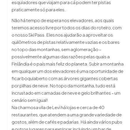
esquiadores que viajam para cá podem ter pistas
praticamente só para eles.
Não há tempo de espera nos elevadores, aos quais
teremos acesso livre por todos os dias do roteiro, com
o nosso Ski Pass. Eles nos ajudarão a aproveitar os
quilômetros de pistas relativamente vazias e os bares
no topo das montanhas, sem aglomeração –
possivelmente algumas das razões pelas quais a
Finlândia é o país mais feliz do planeta. Subir a montanha
em qualquer um dos elevadores é uma oportunidade de
ficar boquiaberto com as árvores gigantes cobertas
por pilhas de neve. No topo da montanha, tudo está
incrustado em camadas de neve e gelo brilhantes – um
cenário sem igual!
Na charmosa vila de Levi há lojas e cerca de 40
restaurantes, que atendem a uma grande variedade de
gostos, além de cafés e padarias. Há ainda vários pubs
e outros lugares para explorar, incluindo um bar de