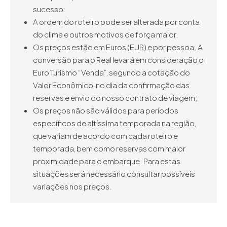
sucesso.
A ordem do roteiro pode ser alterada por conta
do clima e outros motivos de força maior.
Os preços estão em Euros (EUR) e por pessoa. A
conversão para o Real levará em consideração o
Euro Turismo “Venda”, segundo a cotação do
Valor Econômico, no dia da confirmação das
reservas e envio do nosso contrato de viagem;
Os preços não são válidos para períodos
específicos de altíssima temporada na região,
que variam de acordo com cada roteiro e
temporada, bem como reservas com maior
proximidade para o embarque. Para estas
situações será necessário consultar possíveis
variações nos preços.