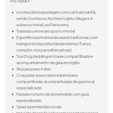
Incluído
6 noites de hospedagem com café da manhã,
sendo 2 noites no Northern Lights Village e 4
noites no Hotel Levi Panorama
Traslados entre aeroporto e hotel
Experiência privativa de sauna tradicional, com
transporte ida/volta (idade mínima 13 anos,
consulte-nos para alternativas)
Tour Dog sledding em base compartilhada e
acompanhamento de guia em inglês
Ski pass para 4 dias
2 caçadas à aurora boreal em base
compartilhada, acompanhadas de guia local
especializado
Passeio noturno de snowmobile com guia
especializado
Taxas e permissões locais
Imposto de renda sobre remessa internacional