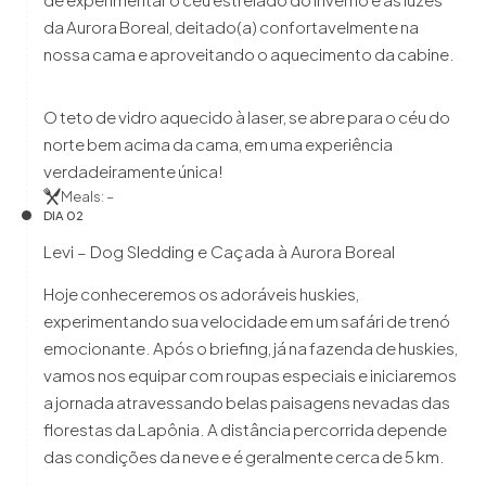
da Aurora Boreal, deitado(a) confortavelmente na
nossa cama e aproveitando o aquecimento da cabine.
O teto de vidro aquecido à laser, se abre para o céu do
norte bem acima da cama, em uma experiência
verdadeiramente única!
Meals: –
DIA 02
Levi – Dog Sledding e Caçada à Aurora Boreal
Hoje conheceremos os adoráveis huskies,
experimentando sua velocidade em um safári de trenó
emocionante. Após o briefing, já na fazenda de huskies,
vamos nos equipar com roupas especiais e iniciaremos
a jornada atravessando belas paisagens nevadas das
florestas da Lapônia. A distância percorrida depende
das condições da neve e é geralmente cerca de 5 km.