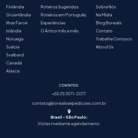
Finlândia
Roteiros Sugeridos
Sobre Nós
Groenlândia
Roteiros em Português
Na Mídia
Ilhas Faroé
Experiências
Blog Borealis
Islândia
O Ártico mês a mês
Contato
Noruega
Trabalhe Conosco
Suécia
About Us
Svalbard
Canadá
Alasca
CONTATOS:
+55 (11) 3571-2077
contato@borealisexpedicoes.com.br
Brasil - São Paulo:
Visitas mediante agendamento.