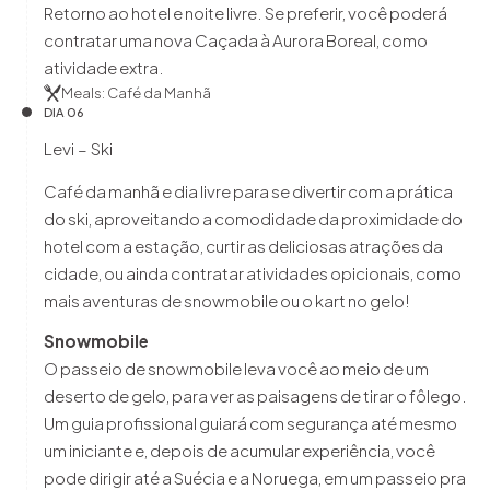
Retorno ao hotel e noite livre. Se preferir, você poderá
contratar uma nova Caçada à Aurora Boreal, como
atividade extra.
Meals: Café da Manhã
DIA 06
Levi – Ski
Café da manhã e dia livre para se divertir com a prática
do ski, aproveitando a comodidade da proximidade do
hotel com a estação, curtir as deliciosas atrações da
cidade, ou ainda contratar atividades opicionais, como
mais aventuras de snowmobile ou o kart no gelo!
Snowmobile
O passeio de snowmobile leva você ao meio de um
deserto de gelo, para ver as paisagens de tirar o fôlego.
Um guia profissional guiará com segurança até mesmo
um iniciante e, depois de acumular experiência, você
pode dirigir até a Suécia e a Noruega, em um passeio pra