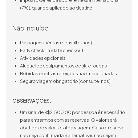
(7%), quando aplicado ao destino
Não incluído
Passagens aéreas (consulte-nos)
Early check-in e late checkout
Atividades opcionais
Aluguel de equipamentos de ski e roupas
Bebidas e outras refeições não mencionadas
Seguro viagem obrigatório (consulte-nos)
OBSERVAÇÕES:
Um sinal de R$2.500,00 por pessoa é necessário
para entrarmos com as reservas. O valor será
abatido do valor total da viagem. Caso a reserva
não seja confirmada e alternativas não sejam