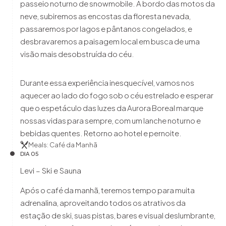
passeio noturno de snowmobile. A bordo das motos da
neve, subiremos as encostas da floresta nevada,
passaremos por lagos e pântanos congelados, e
desbravaremos a paisagem local em busca de uma
visão mais desobstruída do céu.
Durante essa experiência inesquecível, vamos nos
aquecer ao lado do fogo sob o céu estrelado e esperar
que o espetáculo das luzes da Aurora Boreal marque
nossas vidas para sempre, com um lanche noturno e
bebidas quentes. Retorno ao hotel e pernoite.
Meals: Café da Manhã
DIA 05
Levi – Ski e Sauna
Após o café da manhã, teremos tempo para muita
adrenalina, aproveitando todos os atrativos da
estação de ski, suas pistas, bares e visual deslumbrante,