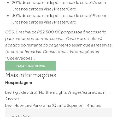
20% de entrada em depósito + saldo em até 7x sem
juros nos cartões Visa / MasterCard
30% de entrada em depósito + saldo em até 9x sem
juros nos cartões Visa / MasterCard
OBS: Um sinal de R$2.500,00 por pessoa é necessário
para entrarmos com as reservas. O valor do sinal será
abatido do restante do pagamento assim que as reservas
forem confirmadas. Consulte mais informações em
“Observações”.
FAÇA SUA RESERVA
Mais informações
Hospedagem
Levi (Iglu de vidro): Northern Lights Village (Aurora Cabin) –
2 noites
Levi: Hotel Levi Panorama (Quarto Superior) – 4 noites