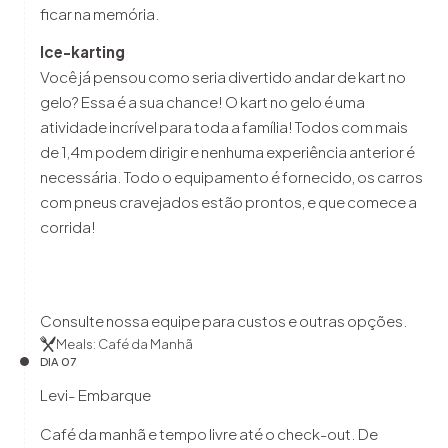
ficar na memória.
Ice-karting
Você já pensou como seria divertido andar de kart no
gelo? Essa é a sua chance! O kart no gelo é uma
atividade incrível para toda a família! Todos com mais
de 1,4m podem dirigir e nenhuma experiência anterior é
necessária. Todo o equipamento é fornecido, os carros
com pneus cravejados estão prontos, e que comece a
corrida!
Consulte nossa equipe para custos e outras opções.
Meals: Café da Manhã
DIA 07
Levi- Embarque
Café da manhã e tempo livre até o check-out. De