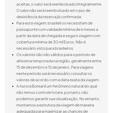
aceitas, o valor será reembolsado integralmente.
O valor não será reembolsado em caso de
desistência da reserva já confirmada.
Para esta viagem, brasileiros necessitam de
passaporte com validade mínima de 6 meses a
partir da data de chegada e seguro viagem com
cobertura mínima de 30 mil Euros. Não é
necessário visto para brasileiros.
Os valores não são válidos para o período de
altíssima temporada na região, geralmente entre
15 de dezembro e 15 de janeiro. Para viagens
neste período será necessário consultar os
valores de acordo com a data exata da viagem.
A Aurora Boreal é um fenômeno natural do qual
não temos controle total e, portanto, não
podemos garantir sua visualização. No entanto,
montamos a estrutura da viagem de maneira
adequada para maximizar as chances de