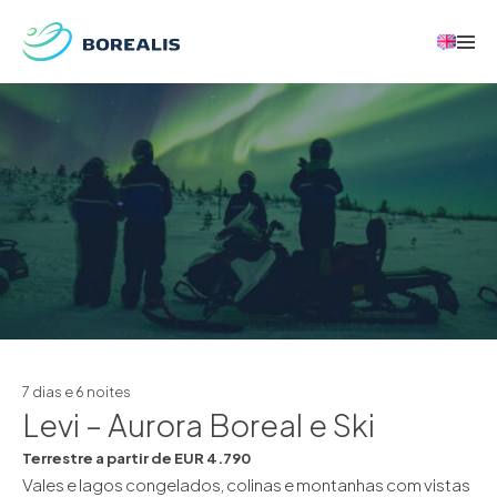
7 dias e 6 noites
Levi – Aurora Boreal e Ski
Terrestre a partir de EUR 4.790
Vales e lagos congelados, colinas e montanhas com vistas