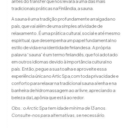
antes do transfer que nos levará a uma das mais
tradicionais práticas na Finlândia, a sauna.
A sauna é uma tradição profundamente arraigada no
país, que vai além de uma simples atividade de
relaxamento. É uma prática cultural, social e até mesmo
espiritual, que desempenha um papel fundamental no
estilo de vida e na identidade finlandesa. A própria
palavra “sauna” é um termo finlandês, que foi adotado
em outros idiomas devido à importância cultural no
país. Então, pegue a sua toalha e aproveite essa
experiência única no Artic Spa,com toda privacidade e
conforto para relaxar na tradicional sauna a lenha e na
banheira de hidromassagem ao ar livre, apreciando a
beleza da Lapônia que está ao redor.
Obs.: o Arctic Spa tem idade mínima de 13 anos.
Consulte-nos para alternativas, se necessário.