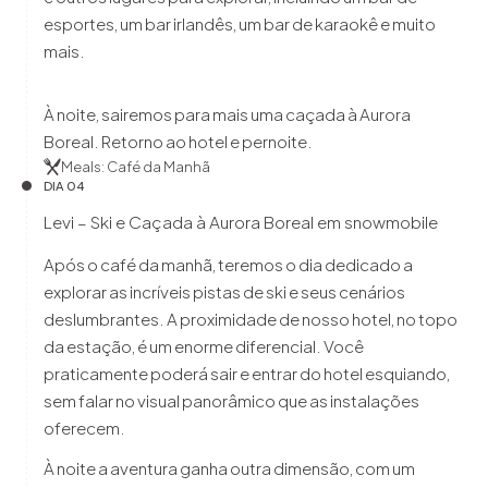
esportes, um bar irlandês, um bar de karaokê e muito
mais.
À noite, sairemos para mais uma caçada à Aurora
Boreal. Retorno ao hotel e pernoite.
Meals: Café da Manhã
DIA 04
Levi – Ski e Caçada à Aurora Boreal em snowmobile
Após o café da manhã, teremos o dia dedicado a
explorar as incríveis pistas de ski e seus cenários
deslumbrantes. A proximidade de nosso hotel, no topo
da estação, é um enorme diferencial. Você
praticamente poderá sair e entrar do hotel esquiando,
sem falar no visual panorâmico que as instalações
oferecem.
À noite a aventura ganha outra dimensão, com um