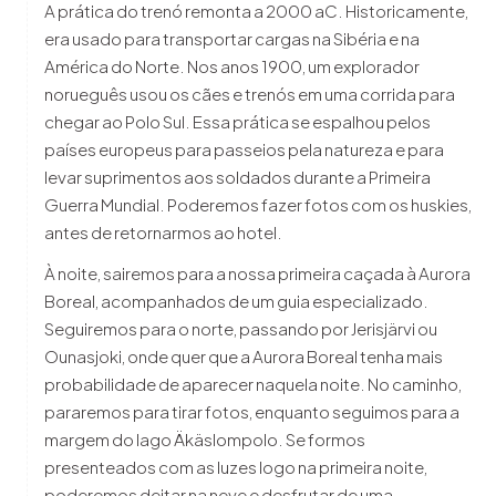
A prática do trenó remonta a 2000 aC. Historicamente,
era usado para transportar cargas na Sibéria e na
América do Norte. Nos anos 1900, um explorador
norueguês usou os cães e trenós em uma corrida para
chegar ao Polo Sul. Essa prática se espalhou pelos
países europeus para passeios pela natureza e para
levar suprimentos aos soldados durante a Primeira
Guerra Mundial. Poderemos fazer fotos com os huskies,
antes de retornarmos ao hotel.
À noite, sairemos para a nossa primeira caçada à Aurora
Boreal, acompanhados de um guia especializado.
Seguiremos para o norte, passando por Jerisjärvi ou
Ounasjoki, onde quer que a Aurora Boreal tenha mais
probabilidade de aparecer naquela noite. No caminho,
pararemos para tirar fotos, enquanto seguimos para a
margem do lago Äkäslompolo. Se formos
presenteados com as luzes logo na primeira noite,
poderemos deitar na neve e desfrutar de uma