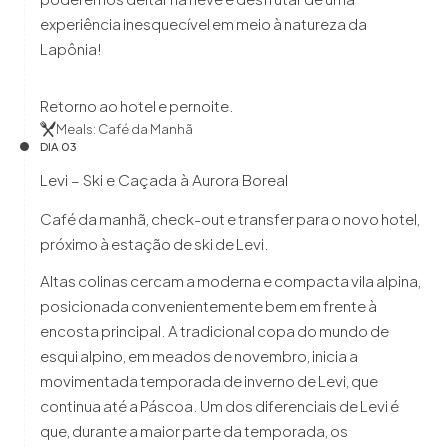
experiência inesquecível em meio à natureza da
Lapônia!
Retorno ao hotel e pernoite.
Meals: Café da Manhã
DIA 03
Levi – Ski e Caçada à Aurora Boreal
Café da manhã, check-out e transfer para o novo hotel,
próximo à estação de ski de Levi.
Altas colinas cercam a moderna e compacta vila alpina,
posicionada convenientemente bem em frente à
encosta principal. A tradicional copa do mundo de
esqui alpino, em meados de novembro, inicia a
movimentada temporada de inverno de Levi, que
continua até a Páscoa. Um dos diferenciais de Levi é
que, durante a maior parte da temporada, os