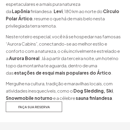
espetaculares e a mais pura natureza
da
Lapônia
finlandesa.
Levi
, 180 km ao norte do
Círculo
Polar Ártico
, resume o que há de mais belo nesta
privilegiada terra remota.
Neste roteiro especial, você irá se hospedar nas famosas
“Aurora Cabins”, conectando-se ao melhor estilo e
conforto com a natureza, o céu incrivelmente estrelado e
a
Aurora Boreal
. Já a partir da terceira noite, um hotel no
topo da montanha te aguarda, dentro de uma
das
estações de esqui mais populares do Ártico
.
Mergulhe na cultura, tradição e maravilhas locais, com
atividades inesquecíveis, como o
Dog Sledding, Ski
,
Snowmobile noturno
e a célebre
sauna finlandesa
.
FAÇA SUA RESERVA