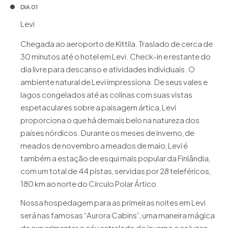
DIA 01
Levi
Chegada ao aeroporto de Kittila. Traslado de cerca de
30 minutos até o hotel em Levi. Check-in e restante do
dia livre para descanso e atividades individuais. O
ambiente natural de Levi impressiona. De seus vales e
lagos congelados até as colinas com suas vistas
espetaculares sobre a paisagem ártica, Levi
proporciona o que há de mais belo na natureza dos
países nórdicos. Durante os meses de inverno, de
meados de novembro a meados de maio, Levi é
também a estação de esqui mais popular da Finlândia,
com um total de 44 pistas, servidas por 28 teleféricos,
180 km ao norte do Círculo Polar Ártico.
Nossa hospedagem para as primeiras noites em Levi
será nas famosas “Aurora Cabins”, uma maneira mágica
de experimentar o céu estrelado do inverno e as luzes