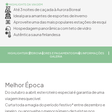
HIGHLIGHTS DA VIAGEM
Até 3 noites de caçada à Aurora Boreal
Ideal para amantes de esportes de inverno
Aproveite uma das mais populares estações de esqui
Hospedagem panorâmica com teto de vidro
Autêntica sauna finlandesa
HIGHLIGHTS
ROTEIRO
VALORES E PAGAMENTOS
MAIS INFORMAÇÕES
GALERIA
Melhor Época
Do outubro a abril, este roteiro especial é garantia de uma
viagem inesquecível.
Curta toda a magia do período festivo* entre dezembro e
janeiro, ou aproveite o menor número de turistas nos