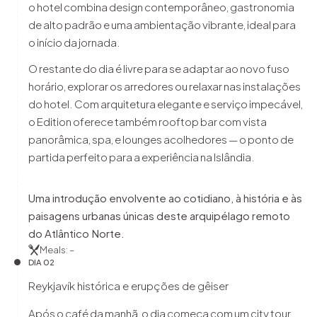
o hotel combina design contemporâneo, gastronomia
de alto padrão e uma ambientação vibrante, ideal para
o início da jornada.
O restante do dia é livre para se adaptar ao novo fuso
horário, explorar os arredores ou relaxar nas instalações
do hotel. Com arquitetura elegante e serviço impecável,
o Edition oferece também rooftop bar com vista
panorâmica, spa, e lounges acolhedores — o ponto de
partida perfeito para a experiência na Islândia.
Uma introdução envolvente ao cotidiano, à história e às
paisagens urbanas únicas deste arquipélago remoto
do Atlântico Norte.
Meals: –
DIA 02
Reykjavík histórica e erupções de gêiser
Após o café da manhã, o dia começa com um city tour