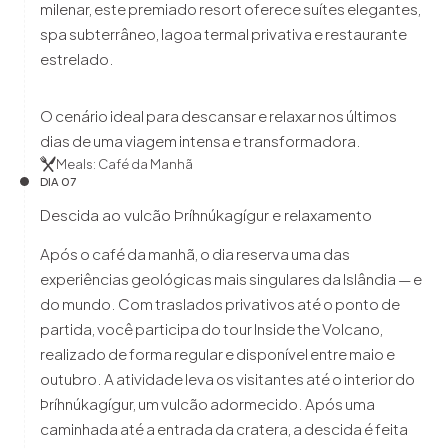
milenar, este premiado resort oferece suítes elegantes,
spa subterrâneo, lagoa termal privativa e restaurante
estrelado.
O cenário ideal para descansar e relaxar nos últimos
dias de uma viagem intensa e transformadora.
Meals: Café da Manhã
DIA 07
Descida ao vulcão Þríhnúkagígur e relaxamento
Após o café da manhã, o dia reserva uma das
experiências geológicas mais singulares da Islândia — e
do mundo. Com traslados privativos até o ponto de
partida, você participa do tour Inside the Volcano,
realizado de forma regular e disponível entre maio e
outubro. A atividade leva os visitantes até o interior do
Þríhnúkagígur, um vulcão adormecido. Após uma
caminhada até a entrada da cratera, a descida é feita