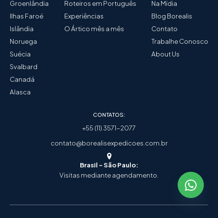
Groenlândia
Roteiros em Português
Na Mídia
Ilhas Faroé
Experiências
Blog Borealis
Islândia
O Ártico mês a mês
Contato
Noruega
Trabalhe Conosco
Suécia
About Us
Svalbard
Canadá
Alasca
CONTATOS:
+55 (11) 3571-2077
contato@borealisexpedicoes.com.br
Brasil - São Paulo:
Visitas mediante agendamento.