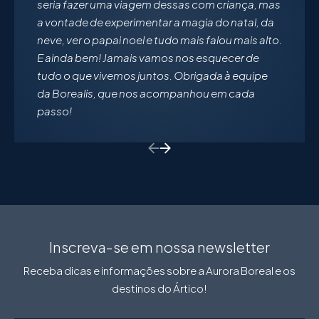
seria fazer uma viagem dessas com criança, mas
a vontade de experimentar a magia do natal, da
neve, ver o papai noel e tudo mais falou mais alto.
E ainda bem! Jamais vamos nos esquecer de
tudo o que vivemos juntos. Obrigada à equipe
da Borealis, que nos acompanhou em cada
passo!
Return to previous slide
Return to previous slide
Inscreva-se em nossa newsletter
Receba dicas e informações sobre a Aurora Boreal e os
destinos do Ártico!