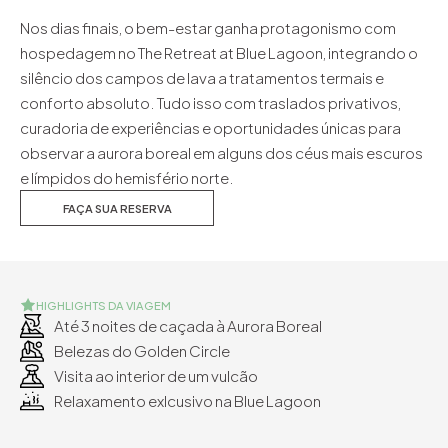
Nos dias finais, o bem-estar ganha protagonismo com
hospedagem no The Retreat at Blue Lagoon, integrando o
silêncio dos campos de lava a tratamentos termais e
conforto absoluto. Tudo isso com traslados privativos,
curadoria de experiências e oportunidades únicas para
observar a aurora boreal em alguns dos céus mais escuros
e límpidos do hemisfério norte.
FAÇA SUA RESERVA
HIGHLIGHTS DA VIAGEM
Até 3 noites de caçada à Aurora Boreal
Belezas do Golden Circle
Visita ao interior de um vulcão
Relaxamento exlcusivo na Blue Lagoon