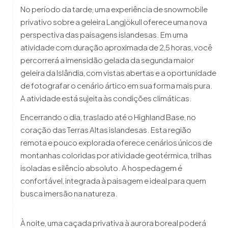
No período da tarde, uma experiência de snowmobile
privativo sobre a geleira Langjökull oferece uma nova
perspectiva das paisagens islandesas. Em uma
atividade com duração aproximada de 2,5 horas, você
percorrerá a imensidão gelada da segunda maior
geleira da Islândia, com vistas abertas e a oportunidade
de fotografar o cenário ártico em sua forma mais pura.
A atividade está sujeita às condições climáticas.
Encerrando o dia, traslado até o Highland Base, no
coração das Terras Altas islandesas. Esta região
remota e pouco explorada oferece cenários únicos de
montanhas coloridas por atividade geotérmica, trilhas
isoladas e silêncio absoluto. A hospedagem é
confortável, integrada à paisagem e ideal para quem
busca imersão na natureza.
À noite, uma caçada privativa à aurora boreal poderá