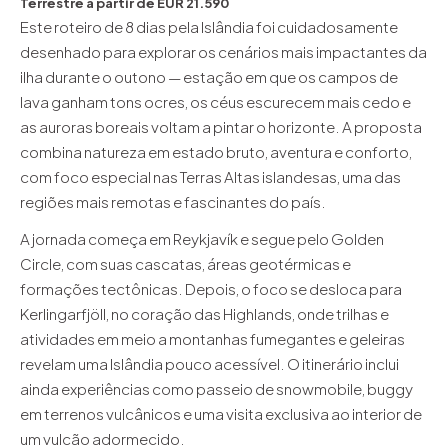
Terrestre a partir de EUR 21.590
Este roteiro de 8 dias pela Islândia foi cuidadosamente
desenhado para explorar os cenários mais impactantes da
ilha durante o outono — estação em que os campos de
lava ganham tons ocres, os céus escurecem mais cedo e
as auroras boreais voltam a pintar o horizonte. A proposta
combina natureza em estado bruto, aventura e conforto,
com foco especial nas Terras Altas islandesas, uma das
regiões mais remotas e fascinantes do país.
A jornada começa em Reykjavík e segue pelo Golden
Circle, com suas cascatas, áreas geotérmicas e
formações tectônicas. Depois, o foco se desloca para
Kerlingarfjöll, no coração das Highlands, onde trilhas e
atividades em meio a montanhas fumegantes e geleiras
revelam uma Islândia pouco acessível. O itinerário inclui
ainda experiências como passeio de snowmobile, buggy
em terrenos vulcânicos e uma visita exclusiva ao interior de
um vulcão adormecido.