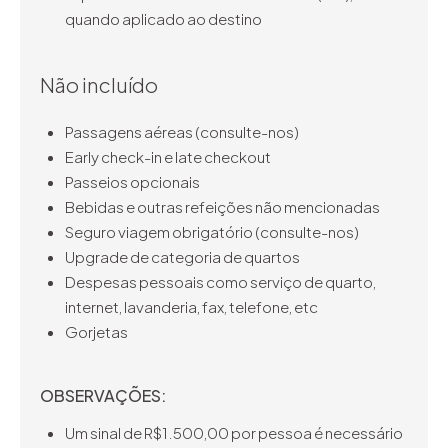
quando aplicado ao destino
Não incluído
Passagens aéreas (consulte-nos)
Early check-in e late checkout
Passeios opcionais
Bebidas e outras refeições não mencionadas
Seguro viagem obrigatório (consulte-nos)
Upgrade de categoria de quartos
Despesas pessoais como serviço de quarto,
internet, lavanderia, fax, telefone, etc
Gorjetas
OBSERVAÇÕES:
Um sinal de R$1.500,00 por pessoa é necessário