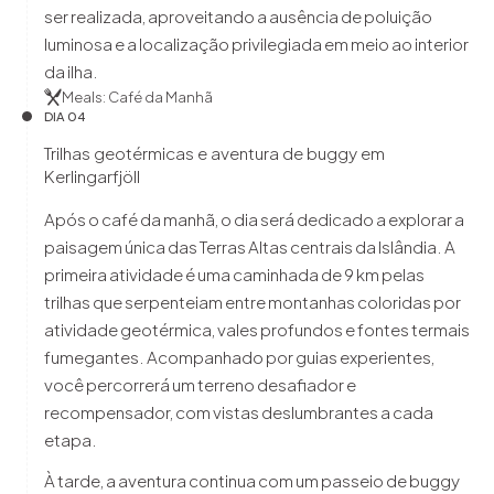
ser realizada, aproveitando a ausência de poluição
luminosa e a localização privilegiada em meio ao interior
da ilha.
Meals: Café da Manhã
DIA 04
Trilhas geotérmicas e aventura de buggy em
Kerlingarfjöll
Após o café da manhã, o dia será dedicado a explorar a
paisagem única das Terras Altas centrais da Islândia. A
primeira atividade é uma caminhada de 9 km pelas
trilhas que serpenteiam entre montanhas coloridas por
atividade geotérmica, vales profundos e fontes termais
fumegantes. Acompanhado por guias experientes,
você percorrerá um terreno desafiador e
recompensador, com vistas deslumbrantes a cada
etapa.
À tarde, a aventura continua com um passeio de buggy