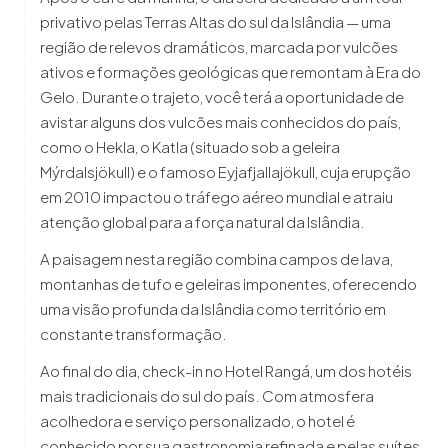
privativo pelas Terras Altas do sul da Islândia — uma
região de relevos dramáticos, marcada por vulcões
ativos e formações geológicas que remontam à Era do
Gelo. Durante o trajeto, você terá a oportunidade de
avistar alguns dos vulcões mais conhecidos do país,
como o Hekla, o Katla (situado sob a geleira
Mýrdalsjökull) e o famoso Eyjafjallajökull, cuja erupção
em 2010 impactou o tráfego aéreo mundial e atraiu
atenção global para a força natural da Islândia.
A paisagem nesta região combina campos de lava,
montanhas de tufo e geleiras imponentes, oferecendo
uma visão profunda da Islândia como território em
constante transformação.
Ao final do dia, check-in no Hotel Rangá, um dos hotéis
mais tradicionais do sul do país. Com atmosfera
acolhedora e serviço personalizado, o hotel é
conhecido por sua gastronomia refinada e pelas suítes