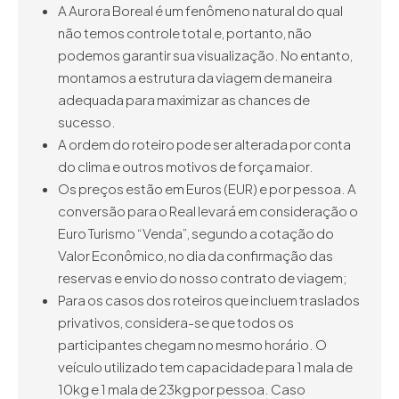
A Aurora Boreal é um fenômeno natural do qual
não temos controle total e, portanto, não
podemos garantir sua visualização. No entanto,
montamos a estrutura da viagem de maneira
adequada para maximizar as chances de
sucesso.
A ordem do roteiro pode ser alterada por conta
do clima e outros motivos de força maior.
Os preços estão em Euros (EUR) e por pessoa. A
conversão para o Real levará em consideração o
Euro Turismo “Venda”, segundo a cotação do
Valor Econômico, no dia da confirmação das
reservas e envio do nosso contrato de viagem;
Para os casos dos roteiros que incluem traslados
privativos, considera-se que todos os
participantes chegam no mesmo horário. O
veículo utilizado tem capacidade para 1 mala de
10kg e 1 mala de 23kg por pessoa. Caso