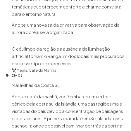
temáticas que oferecem conforto e charme com vista
para o entorno natural.
À noite, uma nova saída privativa para observação da
aurora boreal será organizada.
O céu limpo da região e a ausência de iluminação
artificial tornam o Rangá um dos locais mais procurados
para esse tipo de experiência.
Meals: Café da Manhã
DIA 06
Maravilhas da Costa Sul
Após o café da manhã, você embarca em um tour
cênico pela costa sul da Islândia, uma das regiões mais
visitadas do país devido à concentração de paisagens
espetaculares. A primeira parada é em Seljalandsfoss, a
cachoeira onde é possível caminhar por trás da cortina