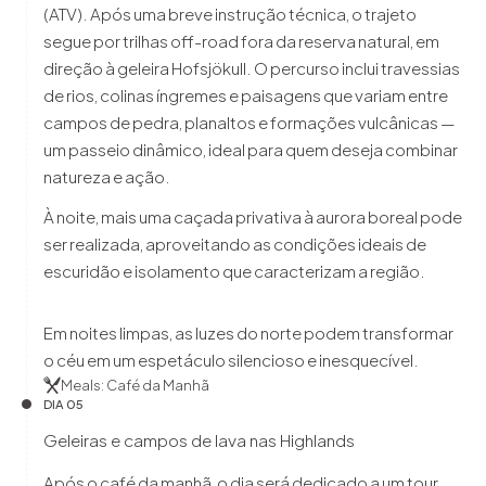
(ATV). Após uma breve instrução técnica, o trajeto
segue por trilhas off-road fora da reserva natural, em
direção à geleira Hofsjökull. O percurso inclui travessias
de rios, colinas íngremes e paisagens que variam entre
campos de pedra, planaltos e formações vulcânicas —
um passeio dinâmico, ideal para quem deseja combinar
natureza e ação.
À noite, mais uma caçada privativa à aurora boreal pode
ser realizada, aproveitando as condições ideais de
escuridão e isolamento que caracterizam a região.
Em noites limpas, as luzes do norte podem transformar
o céu em um espetáculo silencioso e inesquecível.
Meals: Café da Manhã
DIA 05
Geleiras e campos de lava nas Highlands
Após o café da manhã, o dia será dedicado a um tour