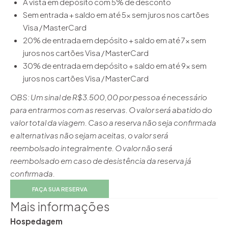
À vista em depósito com 5% de desconto
Sem entrada + saldo em até 5x sem juros nos cartões
Visa / MasterCard
20% de entrada em depósito + saldo em até 7x sem
juros nos cartões Visa / MasterCard
30% de entrada em depósito + saldo em até 9x sem
juros nos cartões Visa / MasterCard
OBS: Um sinal de R$3.500,00 por pessoa é necessário
para entrarmos com as reservas. O valor será abatido do
valor total da viagem. Caso a reserva não seja confirmada
e alternativas não sejam aceitas, o valor será
reembolsado integralmente. O valor não será
reembolsado em caso de desistência da reserva já
confirmada.
FAÇA SUA RESERVA
Mais informações
Hospedagem