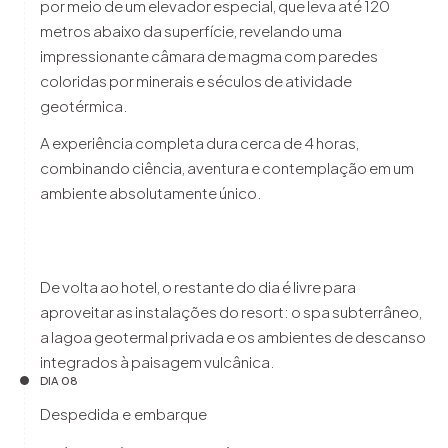
por meio de um elevador especial, que leva até 120
metros abaixo da superfície, revelando uma
impressionante câmara de magma com paredes
coloridas por minerais e séculos de atividade
geotérmica.
A experiência completa dura cerca de 4 horas,
combinando ciência, aventura e contemplação em um
ambiente absolutamente único.
De volta ao hotel, o restante do dia é livre para
aproveitar as instalações do resort: o spa subterrâneo,
a lagoa geotermal privada e os ambientes de descanso
integrados à paisagem vulcânica.
DIA 08
Despedida e embarque