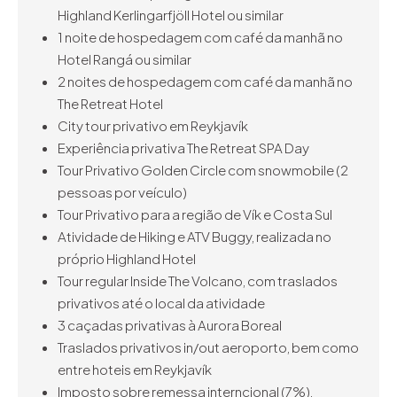
Highland Kerlingarfjöll Hotel ou similar
1 noite de hospedagem com café da manhã no
Hotel Rangá ou similar
2 noites de hospedagem com café da manhã no
The Retreat Hotel
City tour privativo em Reykjavík
Experiência privativa The Retreat SPA Day
Tour Privativo Golden Circle com snowmobile (2
pessoas por veículo)
Tour Privativo para a região de Vík e Costa Sul
Atividade de Hiking e ATV Buggy, realizada no
próprio Highland Hotel
Tour regular Inside The Volcano, com traslados
privativos até o local da atividade
3 caçadas privativas à Aurora Boreal
Traslados privativos in/out aeroporto, bem como
entre hoteis em Reykjavík
Imposto sobre remessa interncional (7%),