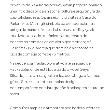
privativo de 3 a 4 horas por Reykjavík, proporcionando
uma introdução rica à história, cultura e arquitetura da
capital islandesa. O passeio inclui visitas à Casa do
Parlamento (Althingi), símbolo da democracia mais
antiga do mundo; à catedral luterana de Reykjavík,
localizada ao lado; à icônica Harpa, centro de
concertos com design em vidro geométrico; e à
Hallgrímskirkja, a igreja que domina o horizonte da
cidade com sua torre de 75 metros.
Na sequência, traslado privativo até a região de
Haukadalur, onde está localizado o Hotel Geysir.
Situado junto à área geotérmica que abriga o famoso
gêiser Strokkur, o hotel combina design
contemporâneo com integração à paisagem natural ao
redor.
Com suítes amplas e atmosfera acolhedora, oferece