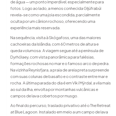
de água — um ponto imperdível, especialmente para
fotos. Logo ao lado, a menos conhecida Gljúfrabúi
revela-se como uma joia escondida, parcialmente
oculta por um cânion rochoso, oferecendo uma
experiência mais reservada.
Na sequência, visita à Skógafoss, uma das maiores
cachoeiras da Islândia, com 60 metros de altura e
queda volumosa. A viagem segue até a península de
Dyrhólaey, com vista panorâmica para falésias,
formações rochosas no mar e o famoso arco de pedra.
Na vizinha Reynisfjara, a praia de areia preta surpreende
com suas colunas de basalto e o contraste entre mar e
rocha. A última parada do dia é em Vík í Mýrdal, a vila mais
ao sul da ilha, envolta por montanhas vulcânicas e
campos de lava cobertos por musgo.
Ao final do percurso, traslado privativo até o The Retreat
at Blue Lagoon. Instalado em meio a um campo de lava