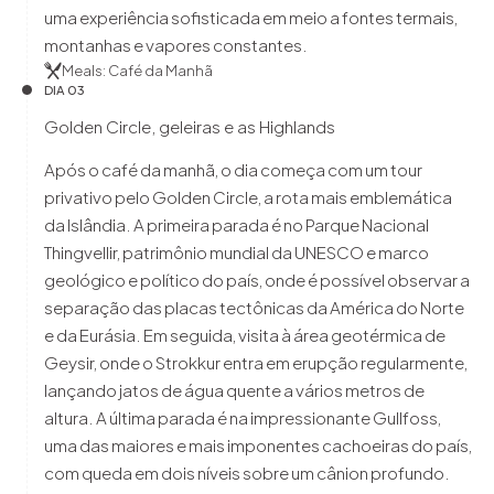
uma experiência sofisticada em meio a fontes termais,
montanhas e vapores constantes.
Meals: Café da Manhã
DIA 03
Golden Circle, geleiras e as Highlands
Após o café da manhã, o dia começa com um tour
privativo pelo Golden Circle, a rota mais emblemática
da Islândia. A primeira parada é no Parque Nacional
Thingvellir, patrimônio mundial da UNESCO e marco
geológico e político do país, onde é possível observar a
separação das placas tectônicas da América do Norte
e da Eurásia. Em seguida, visita à área geotérmica de
Geysir, onde o Strokkur entra em erupção regularmente,
lançando jatos de água quente a vários metros de
altura. A última parada é na impressionante Gullfoss,
uma das maiores e mais imponentes cachoeiras do país,
com queda em dois níveis sobre um cânion profundo.