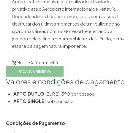
Após o café da manhã, será realizado o traslado
privativo até o Aeroporto Internacional de Keflavík.
Dependendo do horário do voo, ainda será possível
desfrutar dos últimos momentos de tranquilidade no
spa ou nas áreas comuns do resort, encerrando a
jornada pela Islândia em um ambiente de silêncio, bem-
estar e paisagem natural imponente.
Meals: Café da manhã
FAÇA SUA RESERVA
Valores e condições de pagamento
APTO DUPLO:
EUR 21.590 por pessoa
APTO SINGLE:
sob consulta
Condições de Pagamento: