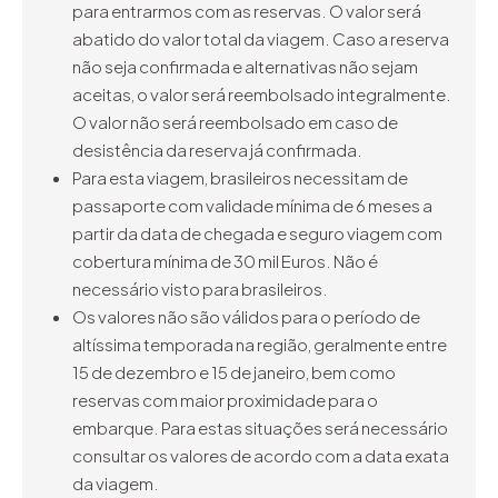
para entrarmos com as reservas. O valor será
abatido do valor total da viagem. Caso a reserva
não seja confirmada e alternativas não sejam
aceitas, o valor será reembolsado integralmente.
O valor não será reembolsado em caso de
desistência da reserva já confirmada.
Para esta viagem, brasileiros necessitam de
passaporte com validade mínima de 6 meses a
partir da data de chegada e seguro viagem com
cobertura mínima de 30 mil Euros. Não é
necessário visto para brasileiros.
Os valores não são válidos para o período de
altíssima temporada na região, geralmente entre
15 de dezembro e 15 de janeiro, bem como
reservas com maior proximidade para o
embarque. Para estas situações será necessário
consultar os valores de acordo com a data exata
da viagem.