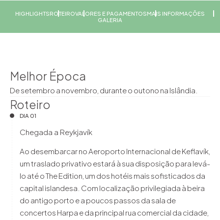
HIGHLIGHTS
ROTEIRO
VALORES E PAGAMENTOS
MAIS INFORMAÇÕES
GALERIA
Melhor Época
De setembro a novembro, durante o outono na Islândia.
Roteiro
DIA 01
Chegada a Reykjavík
Ao desembarcar no Aeroporto Internacional de Keflavík,
um traslado privativo estará à sua disposição para levá-
lo até o The Edition, um dos hotéis mais sofisticados da
capital islandesa. Com localização privilegiada à beira
do antigo porto e a poucos passos da sala de
concertos Harpa e da principal rua comercial da cidade,