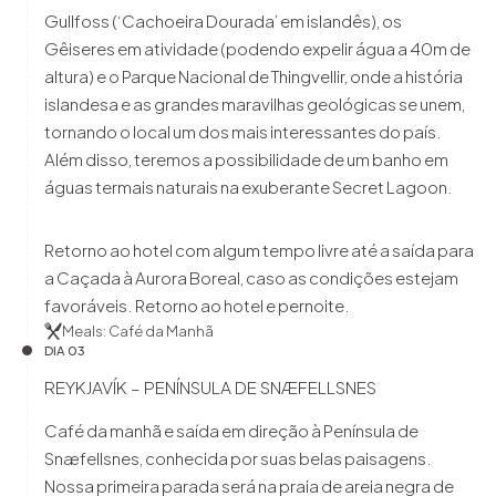
Gullfoss (‘Cachoeira Dourada’ em islandês), os
Gêiseres em atividade (podendo expelir água a 40m de
altura) e o Parque Nacional de Thingvellir, onde a história
islandesa e as grandes maravilhas geológicas se unem,
tornando o local um dos mais interessantes do país.
Além disso, teremos a possibilidade de um banho em
águas termais naturais na exuberante Secret Lagoon.
Retorno ao hotel com algum tempo livre até a saída para
a Caçada à Aurora Boreal, caso as condições estejam
favoráveis. Retorno ao hotel e pernoite.
Meals: Café da Manhã
DIA 03
REYKJAVÍK – PENÍNSULA DE SNÆFELLSNES
Café da manhã e saída em direção à Península de
Snæfellsnes, conhecida por suas belas paisagens.
Nossa primeira parada será na praia de areia negra de