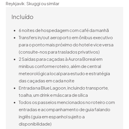
Reykjavik: Skuggi ou similar
Incluído
6 noites de hospedagem com café da manhã
Transfers in/out aeroporto em ônibus executivo
para o ponto mais próximo do hotel e vice versa
(consulte-nos para traslados privativos)
2 Saídas para caçadas à Aurora Boreal em
minibus conforme roteiro, além de central
meteorológica local para estudo e estratégia
das caçadas em cada noite
Entrada na Blue Lagoon, incluindo transporte,
toalha, um drink e máscara de sílica
Todos os passeios mencionados no roteiro com
entradas e acompanhamento de guia falando
inglês (guia em espanhol sujeito a
disponibilidade)