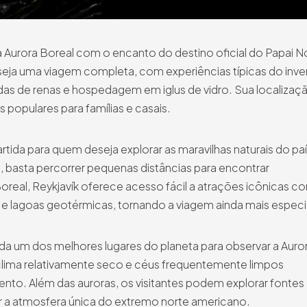
 Aurora Boreal com o encanto do destino oficial do Papai N
eja uma viagem completa, com experiências típicas do inve
ndas de renas e hospedagem em iglus de vidro. Sua localizaç
 populares para famílias e casais.
tida para quem deseja explorar as maravilhas naturais do paí
 basta percorrer pequenas distâncias para encontrar
oreal, Reykjavík oferece acesso fácil a atrações icônicas 
es e lagoas geotérmicas, tornando a viagem ainda mais especi
rada um dos melhores lugares do planeta para observar a Auro
 clima relativamente seco e céus frequentemente limpos
nto. Além das auroras, os visitantes podem explorar fontes
iar a atmosfera única do extremo norte americano.