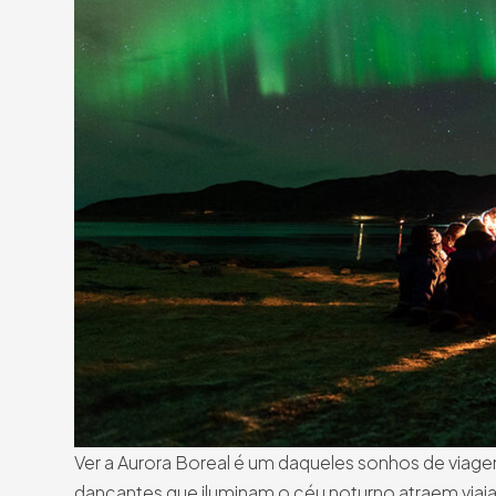
Ver a Aurora Boreal é um daqueles sonhos de viag
dançantes que iluminam o céu noturno atraem viaj