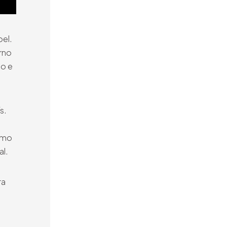
oel.
rno
ão e
s.
como
al.
ra