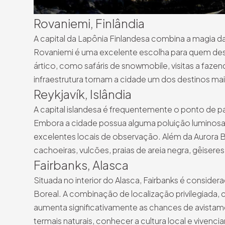
Rovaniemi, Finlândia
A capital da Lapônia Finlandesa combina a magia da
Rovaniemi é uma excelente escolha para quem des
ártico, como safáris de snowmobile, visitas a faze
infraestrutura tornam a cidade um dos destinos mais
Reykjavík, Islândia
A capital islandesa é frequentemente o ponto de par
Embora a cidade possua alguma poluição luminosa,
excelentes locais de observação. Além da Aurora B
cachoeiras, vulcões, praias de areia negra, gêiser
Fairbanks, Alasca
Situada no interior do Alasca, Fairbanks é conside
Boreal. A combinação de localização privilegiada,
aumenta significativamente as chances de avistame
termais naturais, conhecer a cultura local e vivenc