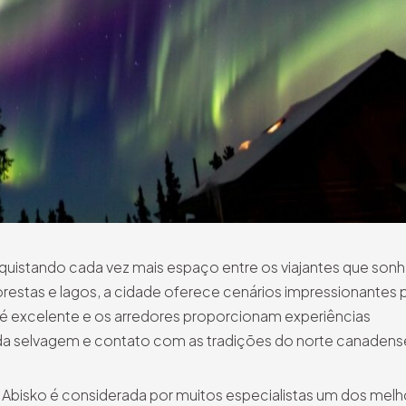
nquistando cada vez mais espaço entre os viajantes que son
orestas e lagos, a cidade oferece cenários impressionantes 
a é excelente e os arredores proporcionam experiências
vida selvagem e contato com as tradições do norte canadens
bisko é considerada por muitos especialistas um dos melh