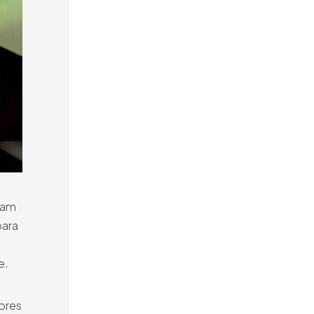
ham
para
e.
ores