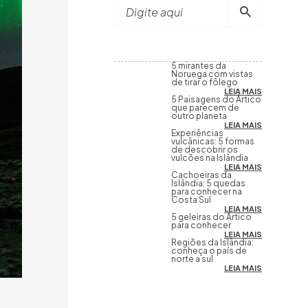
Digite aqui
5 mirantes da
Noruega com vistas
de tirar o fôlego
LEIA MAIS
5 Paisagens do Ártico
que parecem de
outro planeta
LEIA MAIS
Experiências
vulcânicas: 5 formas
de descobrir os
vulcões na Islândia
LEIA MAIS
Cachoeiras da
Islândia: 5 quedas
para conhecer na
Costa Sul
LEIA MAIS
5 geleiras do Ártico
para conhecer
LEIA MAIS
Regiões da Islândia:
conheça o país de
norte a sul
LEIA MAIS