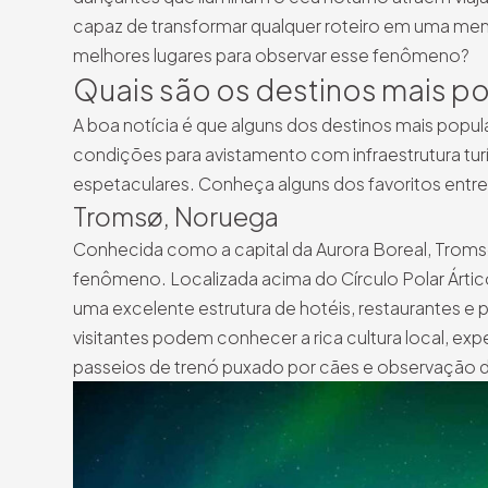
capaz de transformar qualquer roteiro em uma memó
melhores lugares para observar esse fenômeno?
Quais são os destinos mais po
A boa notícia é que alguns dos destinos mais popu
condições para avistamento com infraestrutura turí
espetaculares. Conheça alguns dos favoritos entre 
Tromsø, Noruega
Conhecida como a capital da Aurora Boreal, Trom
fenômeno. Localizada acima do Círculo Polar Árti
uma excelente estrutura de hotéis, restaurantes e 
visitantes podem conhecer a rica cultura local, exp
passeios de trenó puxado por cães e observação d