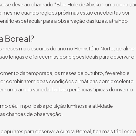
Isso se deve ao chamado “Blue Hole de Abisko”, uma condiç
o mesmo quando regiões próximas estão encobertas por
nário espetacular para a observação das luzes, atraindo
a Boreal?
s meses mais escuros do ano no Hemisfério Norte, geralme
são longas e oferecem as condições ideais para observar o
 momento da temporada, os meses de outubro, fevereiro e
or combinarem boas condições climáticas com excelente
cem uma ampla variedade de experiências típicas do inverno
 céu limpo, baixa poluição luminosa e atividade
nas chances de observação.
pulares para observar a Aurora Boreal, fica mais fácil esco