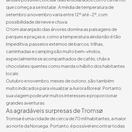
que começa a se instalar. A média de temperatura de
setembro a novembro varia entre 12º até -2º, com
possibilidade de neve e chuva.
O tom alaranjado das árvores domina as paisagens de
parques e praças e, como a temperatura ainda não é tão
impeditiva, passeios externos de barcos, trilhas,
caminhadas e camping são muito bem-vindos,
especialmente se acompanhados de cafés, chás e
chocolates quentes como manda o hábito dos habitantes
locais.
Outubro e novembro, meses de outono, são também
muito indicados para visualizar a Aurora Boreal. Portanto,
sua viagem pode unir muitos interesses e proporcionar
grandes aventuras.
As agradáveis surpresas de Tromsø
Tromsø é uma cidade de cerca de 70 mil habitantes, a maior
ao norte da Noruega. Portanto, é possível encontrar todas