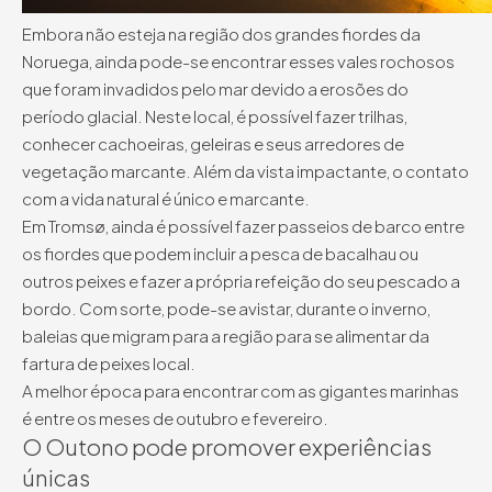
Embora não esteja na região dos grandes fiordes da
Noruega, ainda pode-se encontrar esses vales rochosos
que foram invadidos pelo mar devido a erosões do
período glacial. Neste local, é possível fazer trilhas,
conhecer cachoeiras, geleiras e seus arredores de
vegetação marcante. Além da vista impactante, o contato
com a vida natural é único e marcante.
Em Tromsø, ainda é possível fazer passeios de barco entre
os fiordes que podem incluir a pesca de bacalhau ou
outros peixes e fazer a própria refeição do seu pescado a
bordo. Com sorte, pode-se avistar, durante o inverno,
baleias que migram para a região para se alimentar da
fartura de peixes local.
A melhor época para encontrar com as gigantes marinhas
é entre os meses de outubro e fevereiro.
O Outono pode promover experiências
únicas