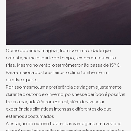
Como podemos imaginar, Tromsø é uma cidade que
ostenta, na maior parte do tempo, temperaturas muito
frias. Mesmo no verão, o termômetro não passa de 15º C.
Para a maioria dos brasileiros, o clima também é um
atrativo a parte.
Por isso mesmo, uma preferência de viagem é justamente
durante o outono e o inverno, pois nesse período é possível
fazer a caçada à Aurora Boreal, além de vivenciar
experiências climáticas intensas e diferentes do que
estamos acostumados.
A estação do outono traz muitas vantagens, uma vez que
ainda é possível conciliar dias ensolarados com o clima frio