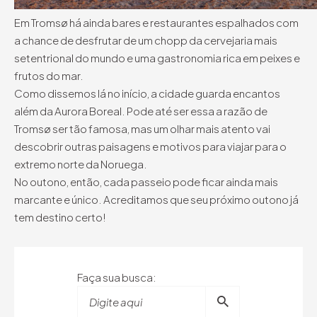
Em Tromsø há ainda bares e restaurantes espalhados com
a chance de desfrutar de um chopp da cervejaria mais
setentrional do mundo e uma gastronomia rica em peixes e
frutos do mar.
Como dissemos lá no início, a cidade guarda encantos
além da Aurora Boreal. Pode até ser essa a razão de
Tromsø ser tão famosa, mas um olhar mais atento vai
descobrir outras paisagens e motivos para viajar para o
extremo norte da Noruega.
No outono, então, cada passeio pode ficar ainda mais
marcante e único. Acreditamos que seu próximo outono já
tem destino certo!
Faça sua busca:
Digite aqui