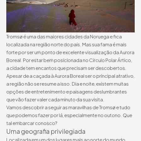
Tromsø é uma das maiores cidades da Noruega e fica
localizada na região norte do país. Mas sua fama é mais
forte por ser um ponto de excelente visualização da Aurora
Boreal. Por estar bem posicionada no Círculo Polar Ártico,
a cidade tem encantos que precisam ser descobertos.
Apesar de a caçada à Aurora Boreal ser o principal atrativo,
a região não se resume a isso. Dia e noite, existem muitas
opções de entretenimento e paisagens deslumbrantes
que vão fazer valer cada minuto da sua visita.
Vamos descobrir a seguir as maravilhas de Tromsø e tudo
que podemos fazer por lá, especialmente no outono. Que
tal embarcar conosco?
Uma geografia privilegiada
Localizada em um dos lugares mais ao norte do mundo,