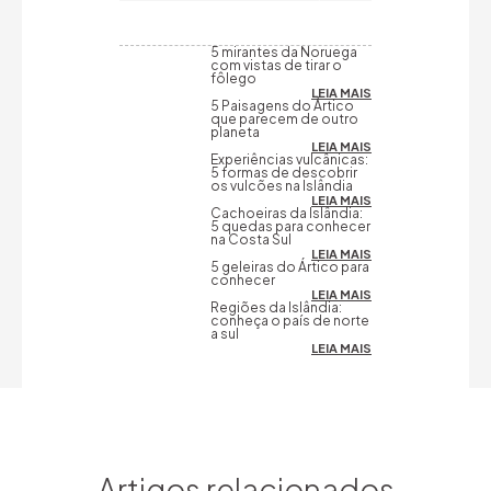
5 mirantes da Noruega
com vistas de tirar o
fôlego
LEIA MAIS
5 Paisagens do Ártico
que parecem de outro
planeta
LEIA MAIS
Experiências vulcânicas:
5 formas de descobrir
os vulcões na Islândia
LEIA MAIS
Cachoeiras da Islândia:
5 quedas para conhecer
na Costa Sul
LEIA MAIS
5 geleiras do Ártico para
conhecer
LEIA MAIS
Regiões da Islândia:
conheça o país de norte
a sul
LEIA MAIS
Artigos relacionados