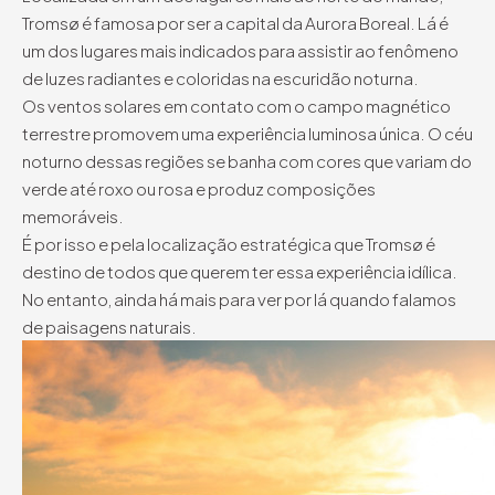
Tromsø é famosa por ser a capital da Aurora Boreal. Lá é
um dos lugares mais indicados para assistir ao fenômeno
de luzes radiantes e coloridas na escuridão noturna.
Os ventos solares em contato com o campo magnético
terrestre promovem uma experiência luminosa única. O céu
noturno dessas regiões se banha com cores que variam do
verde até roxo ou rosa e produz composições
memoráveis.
É por isso e pela localização estratégica que Tromsø é
destino de todos que querem ter essa experiência idílica.
No entanto, ainda há mais para ver por lá quando falamos
de paisagens naturais.