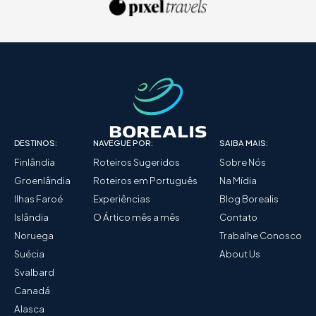
DESTINOS:
NAVEGUE POR:
SAIBA MAIS:
Finlândia
Roteiros Sugeridos
Sobre Nós
Groenlândia
Roteiros em Português
Na Mídia
Ilhas Faroé
Experiências
Blog Borealis
Islândia
O Ártico mês a mês
Contato
Noruega
Trabalhe Conosco
Suécia
About Us
Svalbard
Canadá
Alasca