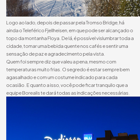
Logo ao lado, depois de passar pela Tromso Bridge, há
ainda o Teleférico Fjellheisen, em que pode ser alcançado o
topo da montanha Floya. De lá, é possível vislumbrar toda a
cidade, tomar uma bebida quente nos cafés e sentir uma
sensação de paz e agradecimento pela vista.
Quem foi sempre diz que valeu a pena, mesmo com
temperaturas muito frias. O segredo é estar sempre bem
agasalhado e com um costume indicado para cada
ocasião. E quanto a isso, você pode ficar tranquilo que a
equipe Borealis te dará todas as indicações necessárias.