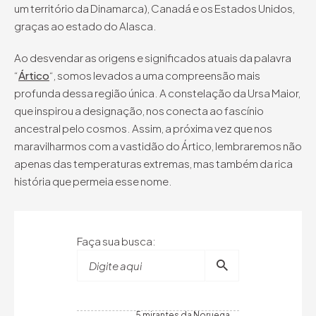
um território da Dinamarca), Canadá e os Estados Unidos,
graças ao estado do Alasca.
Ao desvendar as origens e significados atuais da palavra
“
Ártico
“, somos levados a uma compreensão mais
profunda dessa região única. A constelação da Ursa Maior,
que inspirou a designação, nos conecta ao fascínio
ancestral pelo cosmos. Assim, a próxima vez que nos
maravilharmos com a vastidão do Ártico, lembraremos não
apenas das temperaturas extremas, mas também da rica
história que permeia esse nome.
Faça sua busca:
Digite aqui
5 mirantes da Noruega