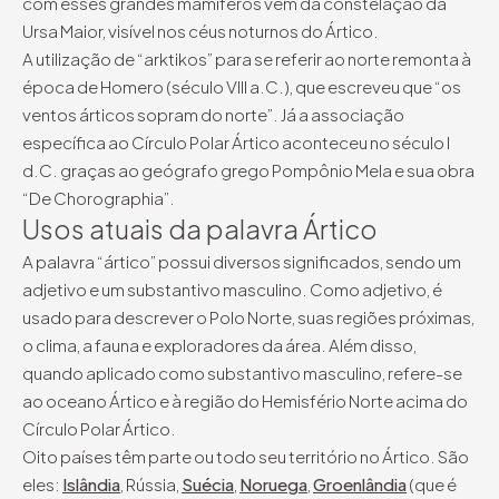
com esses grandes mamíferos vem da constelação da
Ursa Maior, visível nos céus noturnos do Ártico.
A utilização de “arktikos” para se referir ao norte remonta à
época de Homero (século VIII a.C.), que escreveu que “os
ventos árticos sopram do norte”. Já a associação
específica ao Círculo Polar Ártico aconteceu no século I
d.C. graças ao geógrafo grego Pompônio Mela e sua obra
“De Chorographia”.
Usos atuais da palavra Ártico
A palavra “ártico” possui diversos significados, sendo um
adjetivo e um substantivo masculino. Como adjetivo, é
usado para descrever o Polo Norte, suas regiões próximas,
o clima, a fauna e exploradores da área. Além disso,
quando aplicado como substantivo masculino, refere-se
ao oceano Ártico e à região do Hemisfério Norte acima do
Círculo Polar Ártico.
Oito países têm parte ou todo seu território no Ártico. São
eles:
Islândia
, Rússia,
Suécia
,
Noruega
,
Groenlândia
(que é