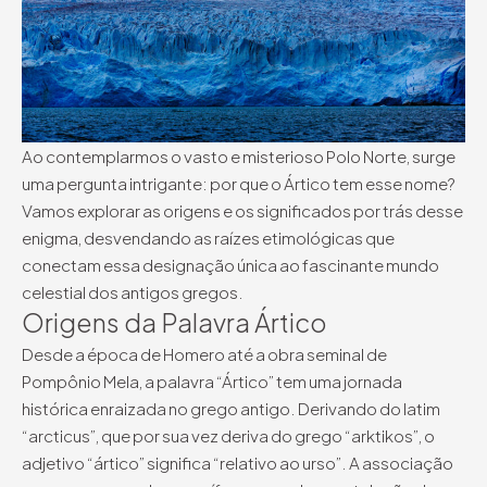
Ao contemplarmos o vasto e misterioso Polo Norte, surge
uma pergunta intrigante: por que o Ártico tem esse nome?
Vamos explorar as origens e os significados por trás desse
enigma, desvendando as raízes etimológicas que
conectam essa designação única ao fascinante mundo
celestial dos antigos gregos.
Origens da Palavra Ártico
Desde a época de Homero até a obra seminal de
Pompônio Mela, a palavra “Ártico” tem uma jornada
histórica enraizada no grego antigo. Derivando do latim
“arcticus”, que por sua vez deriva do grego “arktikos”, o
adjetivo “ártico” significa “relativo ao urso”. A associação