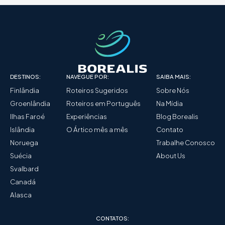
DESTINOS:
NAVEGUE POR:
SAIBA MAIS:
Finlândia
Roteiros Sugeridos
Sobre Nós
Groenlândia
Roteiros em Português
Na Mídia
Ilhas Faroé
Experiências
Blog Borealis
Islândia
O Ártico mês a mês
Contato
Noruega
Trabalhe Conosco
Suécia
About Us
Svalbard
Canadá
Alasca
CONTATOS: