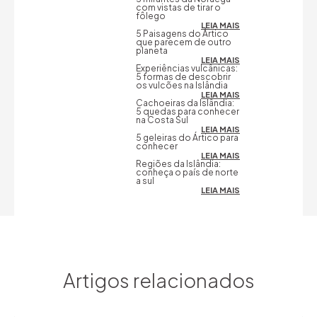
com vistas de tirar o
fôlego
LEIA MAIS
5 Paisagens do Ártico
que parecem de outro
planeta
LEIA MAIS
Experiências vulcânicas:
5 formas de descobrir
os vulcões na Islândia
LEIA MAIS
Cachoeiras da Islândia:
5 quedas para conhecer
na Costa Sul
LEIA MAIS
5 geleiras do Ártico para
conhecer
LEIA MAIS
Regiões da Islândia:
conheça o país de norte
a sul
LEIA MAIS
Artigos relacionados