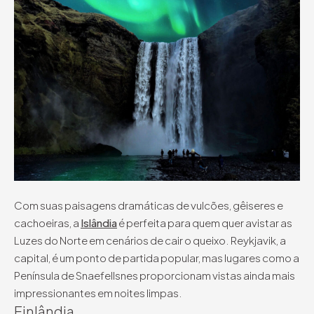
Com suas paisagens dramáticas de vulcões, gêiseres e
cachoeiras, a
Islândia
é perfeita para quem quer avistar as
Luzes do Norte em cenários de cair o queixo. Reykjavik, a
capital, é um ponto de partida popular, mas lugares como a
Península de Snaefellsnes proporcionam vistas ainda mais
impressionantes em noites limpas.
Finlândia