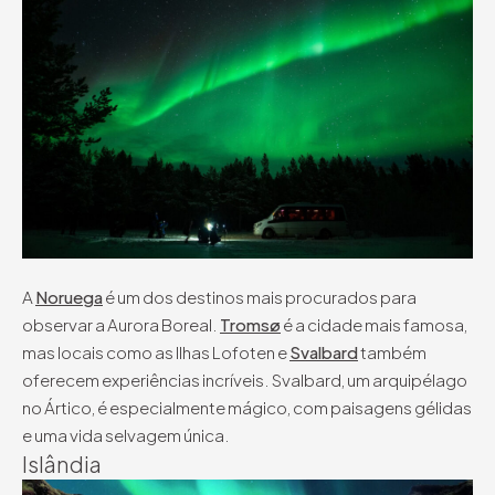
A
Noruega
é um dos destinos mais procurados para
observar a Aurora Boreal.
Tromsø
é a cidade mais famosa,
mas locais como as Ilhas Lofoten e
Svalbard
também
oferecem experiências incríveis. Svalbard, um arquipélago
no Ártico, é especialmente mágico, com paisagens gélidas
e uma vida selvagem única.
Islândia