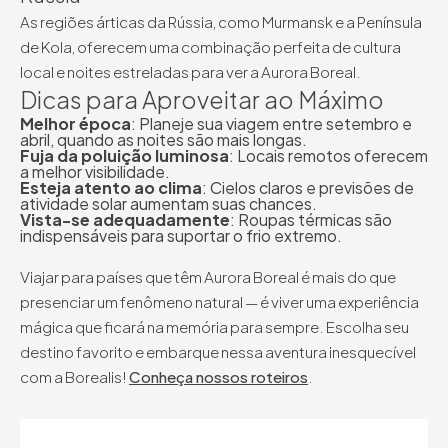
As regiões árticas da Rússia, como Murmansk e a Península
de Kola, oferecem uma combinação perfeita de cultura
local e noites estreladas para ver a Aurora Boreal.
Dicas para Aproveitar ao Máximo
Melhor época
: Planeje sua viagem entre setembro e
abril, quando as noites são mais longas.
Fuja da poluição luminosa
: Locais remotos oferecem
a melhor visibilidade.
Esteja atento ao clima
: Cielos claros e previsões de
atividade solar aumentam suas chances.
Vista-se adequadamente
: Roupas térmicas são
indispensáveis para suportar o frio extremo.
Viajar para países que têm Aurora Boreal é mais do que
presenciar um fenômeno natural — é viver uma experiência
mágica que ficará na memória para sempre. Escolha seu
destino favorito e embarque nessa aventura inesquecível
com a Borealis!
Conheça nossos roteiros
.