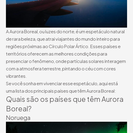
A Aurora Boreal, ou luzes do norte, é um espetáculo natural
de rara beleza, que atrai viajantes do mundo inteiro para
regiões próximas ao Círculo Polar Ártico. Esses países e
territórios oferecem as melhores condições para
presenciar o fenômeno, onde partículas solares interagem
com a atmosfera terrestre, pintando o céu com cores
vibrantes.
Se você sonha em vivenciar esse espetáculo, aqui está
uma lista dos principais países que têm Aurora Boreal:
Quais são os países que têm Aurora
Boreal?
Noruega