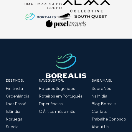
UMA EMPRESA DO
GRUPO
DESTINOS:
NAVEGUE POR:
SAIBA MAIS:
Finlândia
Roteiros Sugeridos
Sobre Nós
Groenlândia
Roteiros em Português
Na Mídia
Ilhas Faroé
Experiências
Blog Borealis
Islândia
O Ártico mês a mês
Contato
Noruega
Trabalhe Conosco
Suécia
About Us