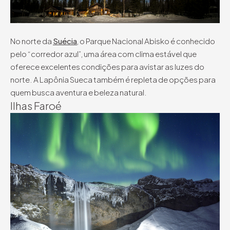
No norte da
Suécia
, o Parque Nacional Abisko é conhecido
pelo “corredor azul”, uma área com clima estável que
oferece excelentes condições para avistar as luzes do
norte. A Lapônia Sueca também é repleta de opções para
quem busca aventura e beleza natural.
Ilhas Faroé