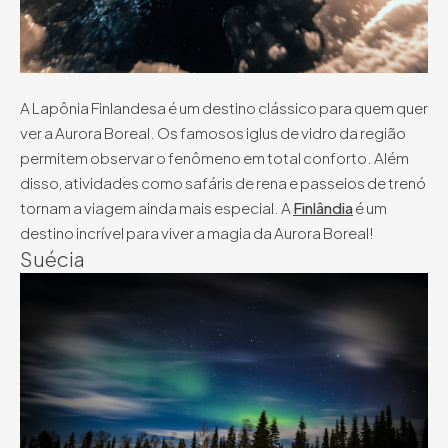
A Lapônia Finlandesa é um destino clássico para quem quer
ver a Aurora Boreal. Os famosos iglus de vidro da região
permitem observar o fenômeno em total conforto. Além
disso, atividades como safáris de rena e passeios de trenó
tornam a viagem ainda mais especial. A
Finlândia
é um
destino incrível para viver a magia da Aurora Boreal!
Suécia