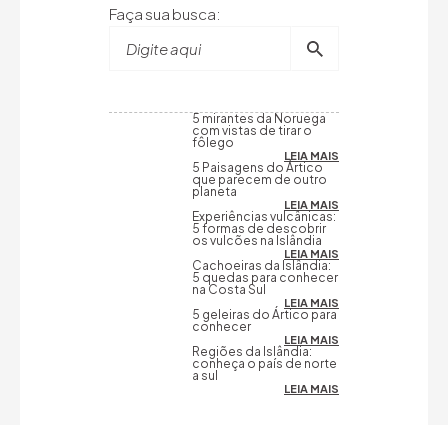
Faça sua busca:
Digite aqui
5 mirantes da Noruega
com vistas de tirar o
fôlego
LEIA MAIS
5 Paisagens do Ártico
que parecem de outro
planeta
LEIA MAIS
Experiências vulcânicas:
5 formas de descobrir
os vulcões na Islândia
LEIA MAIS
Cachoeiras da Islândia:
5 quedas para conhecer
na Costa Sul
LEIA MAIS
5 geleiras do Ártico para
conhecer
LEIA MAIS
Regiões da Islândia:
conheça o país de norte
a sul
LEIA MAIS