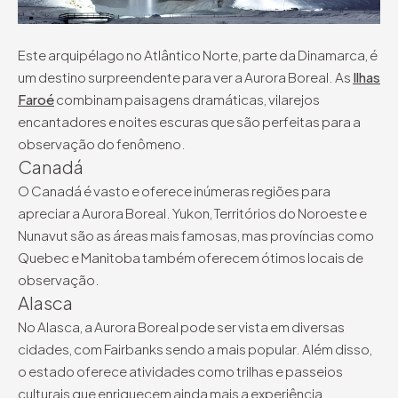
Este arquipélago no Atlântico Norte, parte da Dinamarca, é
um destino surpreendente para ver a Aurora Boreal. As
Ilhas
Faroé
combinam paisagens dramáticas, vilarejos
encantadores e noites escuras que são perfeitas para a
observação do fenômeno.
Canadá
O Canadá é vasto e oferece inúmeras regiões para
apreciar a Aurora Boreal. Yukon, Territórios do Noroeste e
Nunavut são as áreas mais famosas, mas províncias como
Quebec e Manitoba também oferecem ótimos locais de
observação.
Alasca
No Alasca, a Aurora Boreal pode ser vista em diversas
cidades, com Fairbanks sendo a mais popular. Além disso,
o estado oferece atividades como trilhas e passeios
culturais que enriquecem ainda mais a experiência.