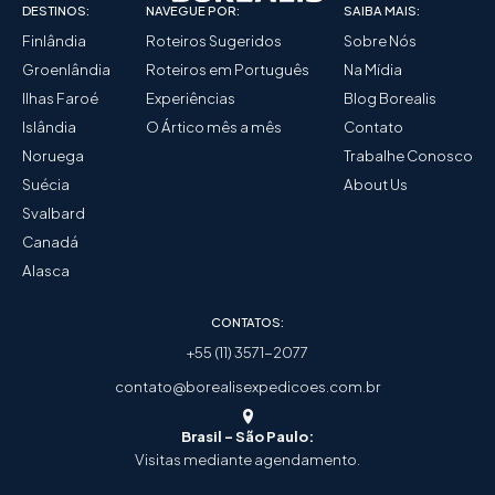
DESTINOS:
NAVEGUE POR:
SAIBA MAIS:
Finlândia
Roteiros Sugeridos
Sobre Nós
Groenlândia
Roteiros em Português
Na Mídia
Ilhas Faroé
Experiências
Blog Borealis
Islândia
O Ártico mês a mês
Contato
Noruega
Trabalhe Conosco
Suécia
About Us
Svalbard
Canadá
Alasca
CONTATOS:
+55 (11) 3571-2077
contato@borealisexpedicoes.com.br
Brasil - São Paulo:
Visitas mediante agendamento.