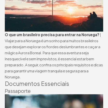
O que um brasileiro precisa para entrar na Noruega?
|
Viajar para a Noruega é um sonho para muitos brasileiros
que desejam explorar os fiordes deslumbrantes e caçar a
mágica Aurora Boreal. Para que essa aventura seja
inesquecível e sem imprevistos, é essencial estar bem
preparado. A seguir, confira os principais requisitos e dicas
para garantir uma viagem tranquila e segura para a
Noruega.
Documentos Essenciais
Passaporte