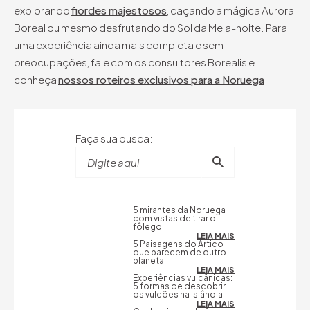
explorando
fiordes majestosos
, caçando a mágica Aurora
Boreal ou mesmo desfrutando do Sol da Meia-noite. Para
uma experiência ainda mais completa e sem
preocupações, fale com os consultores Borealis e
conheça
nossos roteiros exclusivos para a Noruega
!
Faça sua busca:
Digite aqui
5 mirantes da Noruega
com vistas de tirar o
fôlego
LEIA MAIS
5 Paisagens do Ártico
que parecem de outro
planeta
LEIA MAIS
Experiências vulcânicas:
5 formas de descobrir
os vulcões na Islândia
LEIA MAIS