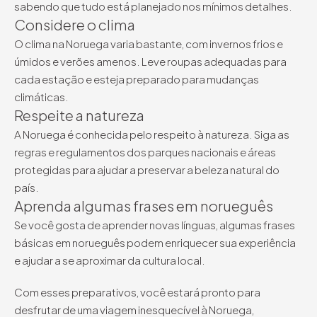
sabendo que tudo está planejado nos mínimos detalhes.
Considere o clima
O clima na Noruega varia bastante, com invernos frios e
úmidos e verões amenos. Leve roupas adequadas para
cada estação e esteja preparado para mudanças
climáticas.
Respeite a natureza
A Noruega é conhecida pelo respeito à natureza. Siga as
regras e regulamentos dos parques nacionais e áreas
protegidas para ajudar a preservar a beleza natural do
país.
Aprenda algumas frases em norueguês
Se você gosta de aprender novas línguas, algumas frases
básicas em norueguês podem enriquecer sua experiência
e ajudar a se aproximar da cultura local.
Com esses preparativos, você estará pronto para
desfrutar de uma viagem inesquecível à Noruega,