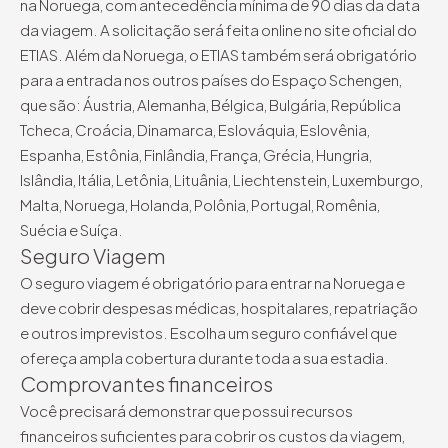
na Noruega, com antecedência mínima de 90 dias da data
da viagem. A solicitação será feita online no site oficial do
ETIAS. Além da Noruega, o ETIAS também será obrigatório
para a entrada nos outros países do Espaço Schengen,
que são: Áustria, Alemanha, Bélgica, Bulgária, República
Tcheca, Croácia, Dinamarca, Eslováquia, Eslovênia,
Espanha, Estônia, Finlândia, França, Grécia, Hungria,
Islândia, Itália, Letônia, Lituânia, Liechtenstein, Luxemburgo,
Malta, Noruega, Holanda, Polônia, Portugal, Romênia,
Suécia e Suíça.
Seguro Viagem
O seguro viagem é obrigatório para entrar na Noruega e
deve cobrir despesas médicas, hospitalares, repatriação
e outros imprevistos. Escolha um seguro confiável que
ofereça ampla cobertura durante toda a sua estadia.
Comprovantes financeiros
Você precisará demonstrar que possui recursos
financeiros suficientes para cobrir os custos da viagem,