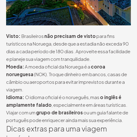
Visto:
Brasileiros
não precisam de visto
para fins
turísticos na Noruega, desde que a estadia não exceda 90
dias a cada período de 180 dias. Aproveite essa facilidade
e planeje sua viagem com tranquilidade.
Moeda:
A moeda oficial da Noruega é a
coroa
norueguesa
(NOK). Troque dinheiro em bancos, casas de
câmbio ou aeroportos para evitar imprevistos durante a
viagem.
Idioma:
O idioma oficial é o norueguês, mas
o inglês é
amplamente falado
, especialmente em áreas turísticas.
Viajar com um
grupo de brasileiros
ou um guia falante de
português pode enriquecer ainda mais sua experiência.
Dicas extras para uma viagem