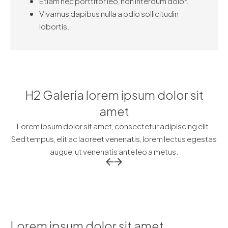
Etiam nec porttitor leo, non interdum dolor.
Vivamus dapibus nulla a odio sollicitudin
lobortis.
H2 Galeria lorem ipsum dolor sit
amet
Lorem ipsum dolor sit amet, consectetur adipiscing elit.
Sed tempus, elit ac laoreet venenatis, lorem lectus egestas
augue, ut venenatis ante leo a metus.
Return to previous slide
Return to previous slide
Lorem ipsum dolor sit amet