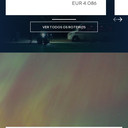
EUR 4.086
Return
Retu
VER TODOS OS ROTEIROS