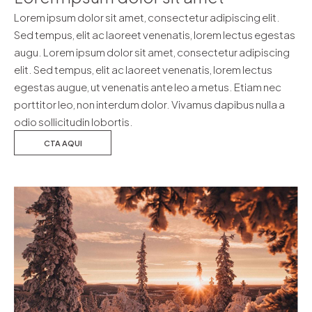
Lorem ipsum dolor sit amet, consectetur adipiscing elit.
Sed tempus, elit ac laoreet venenatis, lorem lectus egestas
augu. Lorem ipsum dolor sit amet, consectetur adipiscing
elit. Sed tempus, elit ac laoreet venenatis, lorem lectus
egestas augue, ut venenatis ante leo a metus. Etiam nec
porttitor leo, non interdum dolor. Vivamus dapibus nulla a
odio sollicitudin lobortis.
CTA AQUI