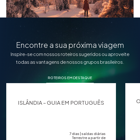
Encontre a sua próxima viagem
Inspire-se com nossos roteiros sugeridos ou aproveite
todas as vantagens de nossos grupos brasileiros.
ROTEIROS EM DESTAQUE
O
ISLÂNDIA – GUIA EM PORTUGUÊS
7 dias | saídas diárias
Terrestre a partir de