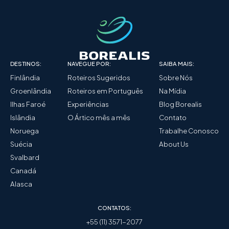
DESTINOS:
NAVEGUE POR:
SAIBA MAIS:
Finlândia
Roteiros Sugeridos
Sobre Nós
Groenlândia
Roteiros em Português
Na Mídia
Ilhas Faroé
Experiências
Blog Borealis
Islândia
O Ártico mês a mês
Contato
Noruega
Trabalhe Conosco
Suécia
About Us
Svalbard
Canadá
Alasca
CONTATOS:
+55 (11) 3571-2077