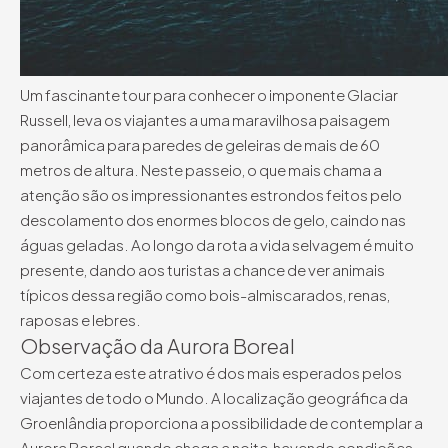
Um fascinante tour para conhecer o imponente Glaciar
Russell, leva os viajantes a uma maravilhosa paisagem
panorâmica para paredes de geleiras de mais de 60
metros de altura. Neste passeio, o que mais chama a
atenção são os impressionantes estrondos feitos pelo
descolamento dos enormes blocos de gelo, caindo nas
águas geladas. Ao longo da rota a vida selvagem é muito
presente, dando aos turistas a chance de ver animais
típicos dessa região como bois-almiscarados, renas,
raposas e lebres.
Observação da Aurora Boreal
Com certeza este atrativo é dos mais esperados pelos
viajantes de todo o Mundo. A localização geográfica da
Groenlândia proporciona a possibilidade de contemplar a
Aurora Boreal quando chega a noite, havendo condições