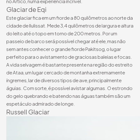
no Ártico, numa experiência incrível.
Glaciar de Eqi
Este glaciar fica em um fiorde a 80 quilômetros ao norte da
cidade de Ilulissat. Mede 3,4 quilômetros de largura e altura
do leito até o topo em torno de 200 metros. Por um
passeio de barco será possível chegar até ele, mas não
sem antes conhecer o grande fiorde Pakitsog, o lugar
perfeito para o avistamento de graciosas baleias e focas.
A vida selvagem é bastante presente na região do estreito
de Ataa, um lugar cercado de montanha extremamente
íngremes, lar de diversos tipos de ave, principalmente
águias. Com sorte, é possível avistar algumas. O estrondo
do gelo quebrando e batendo nas águas também são um
espetáculo admirado de longe.
Russell Glaciar