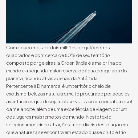
Com pouco mais de dois milhões de quilômetros
quadrados e com cerca de 80% de seu território
composto por geleiras, a Groenlândia é a maior ilha do
mundo e a segunda maior reserva de água congelada do
planeta, ficando atrás apenas da Antártida.
Pertencente à Dinamarca, é um território cheio de
exotismo, belezas naturais e muito procurado por aqueles
aventureiros que desejam observar a aurora boreal ou o sol
da meia noite, além de uma experiência de viagem por um
dos lugares mais remotos do mundo. Neste texto,
selecionamos cinco atrações imperdíveis deste lugar em
que a natureza se encontra em estado quase bruto e frio.