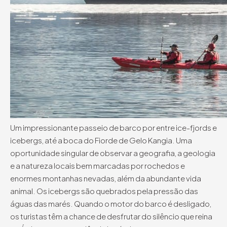
Um impressionante passeio de barco por entre ice-fjords e
icebergs, até a boca do Fiorde de Gelo Kangia. Uma
oportunidade singular de observar a geografia, a geologia
e a natureza locais bem marcadas por rochedos e
enormes montanhas nevadas, além da abundante vida
animal. Os icebergs são quebrados pela pressão das
águas das marés. Quando o motor do barco é desligado,
os turistas têm a chance de desfrutar do silêncio que reina