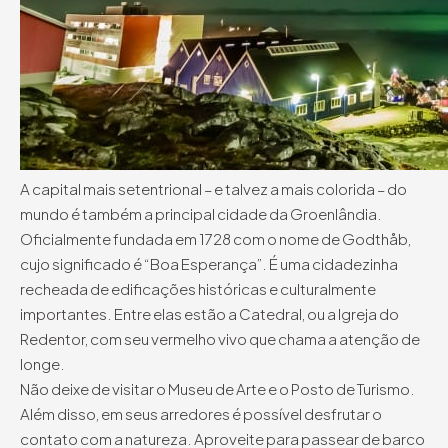
A capital mais setentrional – e talvez a mais colorida – do
mundo é também a principal cidade da Groenlândia.
Oficialmente fundada em 1728 com o nome de Godthåb,
cujo significado é “Boa Esperança”. É uma cidadezinha
recheada de edificações históricas e culturalmente
importantes. Entre elas estão a Catedral, ou a Igreja do
Redentor, com seu vermelho vivo que chama a atenção de
longe.
Não deixe de visitar o Museu de Arte e o Posto de Turismo.
Além disso, em seus arredores é possível desfrutar o
contato com a natureza. Aproveite para passear de barco