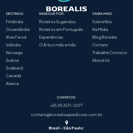
DESTINOS:
NAVEGUE POR:
SAIBA MAIS:
Finlândia
Roteiros Sugeridos
Sobre Nós
Groenlândia
Roteiros em Português
Na Mídia
Ilhas Faroé
Experiências
Blog Borealis
Islândia
O Ártico mês a mês
Contato
Noruega
Trabalhe Conosco
Suécia
About Us
Svalbard
Canadá
Alasca
CONTATOS:
+55 (11) 3571-2077
contato@borealisexpedicoes.com.br
Brasil - São Paulo: