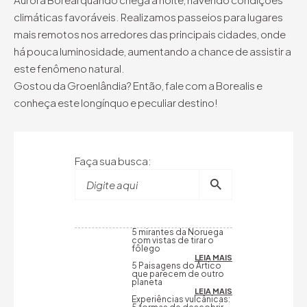
climáticas favoráveis. Realizamos passeios para lugares
mais remotos nos arredores das principais cidades, onde
há pouca luminosidade, aumentando a chance de assistir a
este fenômeno natural.
Gostou da Groenlândia? Então, fale com a Borealis e
conheça este longínquo e peculiar destino!
Faça sua busca:
Digite aqui
5 mirantes da Noruega
com vistas de tirar o
fôlego
LEIA MAIS
5 Paisagens do Ártico
que parecem de outro
planeta
LEIA MAIS
Experiências vulcânicas: