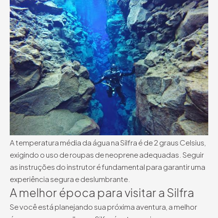
A temperatura média da água na Silfra é de 2 graus Celsius,
exigindo o uso de roupas de neoprene adequadas. Seguir
as instruções do instrutor é fundamental para garantir uma
experiência segura e deslumbrante.
A melhor época para visitar a Silfra
Se você está planejando sua próxima aventura, a melhor