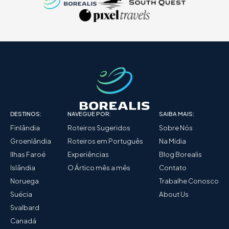
DESTINOS:
NAVEGUE POR:
SAIBA MAIS:
Finlândia
Roteiros Sugeridos
Sobre Nós
Groenlândia
Roteiros em Português
Na Mídia
Ilhas Faroé
Experiências
Blog Borealis
Islândia
O Ártico mês a mês
Contato
Noruega
Trabalhe Conosco
Suécia
About Us
Svalbard
Canadá