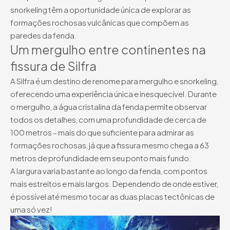
snorkeling têm a oportunidade única de explorar as
formações rochosas vulcânicas que compõem as
paredes da fenda.
Um mergulho entre continentes na
fissura de Silfra
A Silfra é um destino de renome para mergulho e snorkeling,
oferecendo uma experiência única e inesquecível. Durante
o mergulho, a água cristalina da fenda permite observar
todos os detalhes, com uma profundidade de cerca de
100 metros – mais do que suficiente para admirar as
formações rochosas, já que a fissura mesmo chega a 63
metros de profundidade em seu ponto mais fundo.
A largura varia bastante ao longo da fenda, com pontos
mais estreitos e mais largos. Dependendo de onde estiver,
é possível até mesmo tocar as duas placas tectônicas de
uma só vez!