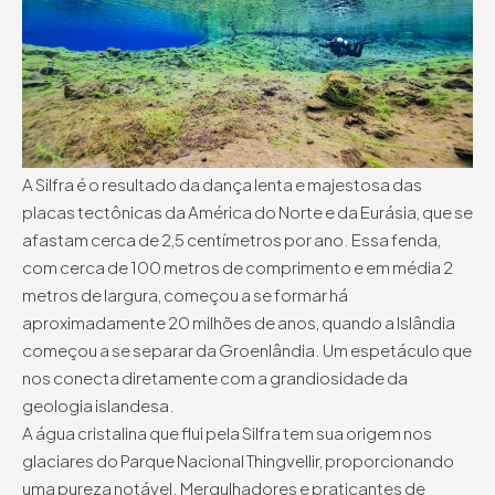
A Silfra é o resultado da dança lenta e majestosa das
placas tectônicas da América do Norte e da Eurásia, que se
afastam cerca de 2,5 centímetros por ano. Essa fenda,
com cerca de 100 metros de comprimento e em média 2
metros de largura, começou a se formar há
aproximadamente 20 milhões de anos, quando a Islândia
começou a se separar da Groenlândia. Um espetáculo que
nos conecta diretamente com a grandiosidade da
geologia islandesa.
A água cristalina que flui pela Silfra tem sua origem nos
glaciares do Parque Nacional Thingvellir, proporcionando
uma pureza notável. Mergulhadores e praticantes de