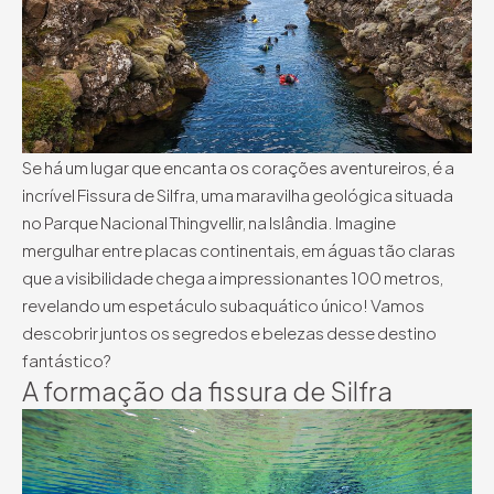
Se há um lugar que encanta os corações aventureiros, é a
incrível Fissura de Silfra, uma maravilha geológica situada
no Parque Nacional Thingvellir, na Islândia. Imagine
mergulhar entre placas continentais, em águas tão claras
que a visibilidade chega a impressionantes 100 metros,
revelando um espetáculo subaquático único! Vamos
descobrir juntos os segredos e belezas desse destino
fantástico?
A formação da fissura de Silfra