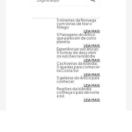
5 mirantes da Noruega
com vistas de tirar o
fôlego
LEIA MAIS
5 Paisagens do Ártico
que parecem de outro
planeta
LEIA MAIS
Experiências vulcânicas:
5 formas de descobrir
os vulcões na Islândia
LEIA MAIS
Cachoeiras da Islândia:
5 quedas para conhecer
na Costa Sul
LEIA MAIS
5 geleiras do Ártico para
conhecer
LEIA MAIS
Regiões da Islândia:
conheça o país de norte
a sul
LEIA MAIS