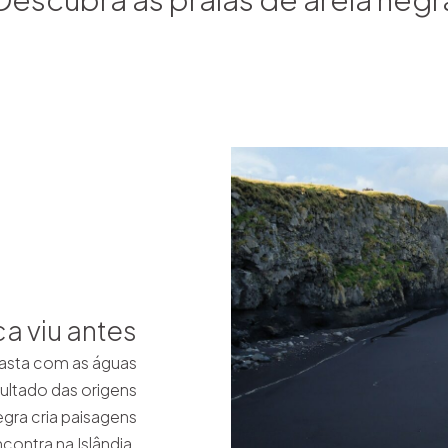
a viu antes
rasta com as águas
sultado das origens
negra cria paisagens
ontra na Islândia.