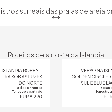
istros surreais das praias de areia p
Return to previous slide
Return to previous slide
Roteiros pela costa da Islândia
ISLÂNDIA BOREAL:
VERÃO NA ISL
URA SOB AS LUZES
GOLDEN CIRCLE,
DO NORTE
SUL E BLUE 
8 dias e 7 noites
8 dias 
Terrestre a partir de
Terrestre a
EUR 8.290
EUR