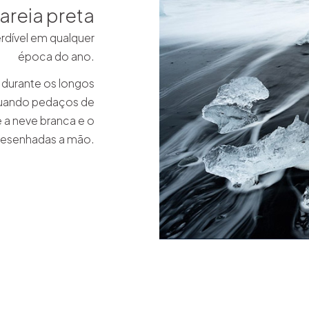
 areia preta
erdível em qualquer
época do ano.
o durante os longos
 quando pedaços de
e a neve branca e o
desenhadas a mão.