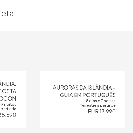
reta
ÂNDIA:
AURORAS DA ISLÂNDIA –
 COSTA
GUIA EM PORTUGUÊS
LAGOON
8 dias e 7 noites
e 7 noites
Terrestre a partir de
 partir de
EUR 13.990
 5.690