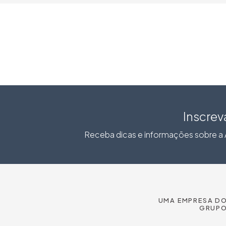
Inscrev
Receba dicas e informações sobre a A
UMA EMPRESA D
GRUP