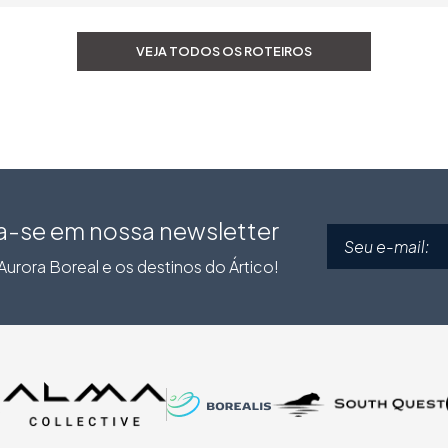
VEJA TODOS OS ROTEIROS
a-se em nossa newsletter
urora Boreal e os destinos do Ártico!
O
O