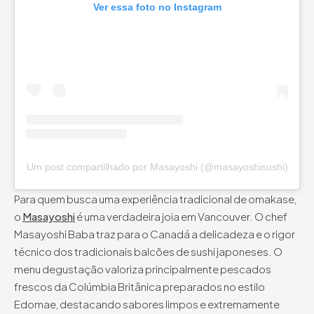
Ver essa foto no Instagram
Um post compartilhado por Masayoshi (@masayoshisushi)
Para quem busca uma experiência tradicional de omakase,
o
Masayoshi
é uma verdadeira joia em Vancouver. O chef
Masayoshi Baba traz para o Canadá a delicadeza e o rigor
técnico dos tradicionais balcões de sushi japoneses. O
menu degustação valoriza principalmente pescados
frescos da Colúmbia Britânica preparados no estilo
Edomae, destacando sabores limpos e extremamente