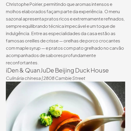
Christophe Poirier, permitindo que aromas intensos e
molhos elaborados façam parte da experiência. O menu
sazonal apresenta pratos ricos e extremamente refinados,
sempre equilibrando técnica impecável e um toque de
indulgência. Entre as especialidades da casa estão as
famosas oreilles de crisse — orelhas de porco crocantes
com maple syrup — e pratos com pato grelhado no carvão
acompanhados de sabores profundamente
reconfortantes.
iDen & QuanJuDe Beijing Duck House
Culinária chinesa | 2808 Cambie Street