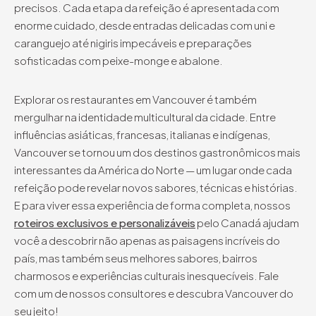
precisos. Cada etapa da refeição é apresentada com
enorme cuidado, desde entradas delicadas com uni e
caranguejo até nigiris impecáveis e preparações
sofisticadas com peixe-monge e abalone.
Explorar os restaurantes em Vancouver é também
mergulhar na identidade multicultural da cidade. Entre
influências asiáticas, francesas, italianas e indígenas,
Vancouver se tornou um dos destinos gastronômicos mais
interessantes da América do Norte — um lugar onde cada
refeição pode revelar novos sabores, técnicas e histórias.
E para viver essa experiência de forma completa, nossos
roteiros exclusivos e personalizáveis
pelo Canadá ajudam
você a descobrir não apenas as paisagens incríveis do
país, mas também seus melhores sabores, bairros
charmosos e experiências culturais inesquecíveis. Fale
com um de nossos consultores e descubra Vancouver do
seu jeito!