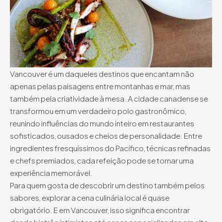
Vancouver é um daqueles destinos que encantam não
apenas pelas paisagens entre montanhas e mar, mas
também pela criatividade à mesa. A cidade canadense se
transformou em um verdadeiro polo gastronômico,
reunindo influências do mundo inteiro em restaurantes
sofisticados, ousados e cheios de personalidade. Entre
ingredientes fresquíssimos do Pacífico, técnicas refinadas
e chefs premiados, cada refeição pode se tornar uma
experiência memorável.
Para quem gosta de descobrir um destino também pelos
sabores, explorar a cena culinária local é quase
obrigatório. E em Vancouver, isso significa encontrar