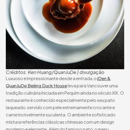
Créditos: Ken Huang/QuanJuDe | divulgação
Luxuoso e impressionante desde a entrada, o
iDen &
QuanJuDe Beijing Duck House
leva para Vancouver uma
tradição culinária iniciada em Pequim ainda no século XIX. O
restaurante é conhecido especialmente pelo seu pato
laqueado, servido com pele extremamente crocante e
carne incrivelmente suculenta. O ambiente sofisticado
mistura referências clássicas chinesas com um design
moderno e elegante. Além do famoso pato, o menu