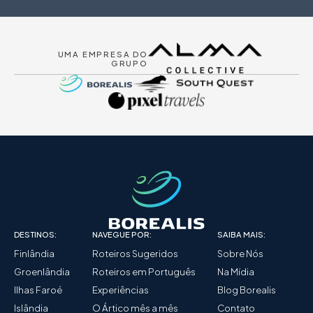
UMA EMPRESA DO
GRUPO
DESTINOS:
NAVEGUE POR:
SAIBA MAIS:
Finlândia
Roteiros Sugeridos
Sobre Nós
Groenlândia
Roteiros em Português
Na Mídia
Ilhas Faroé
Experiências
Blog Borealis
Islândia
O Ártico mês a mês
Contato