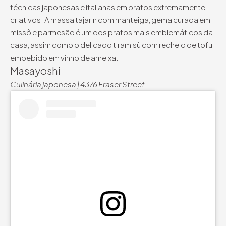
técnicas japonesas e italianas em pratos extremamente
criativos. A massa tajarin com manteiga, gema curada em
missô e parmesão é um dos pratos mais emblemáticos da
casa, assim como o delicado tiramisù com recheio de tofu
embebido em vinho de ameixa.
Masayoshi
Culinária japonesa | 4376 Fraser Street