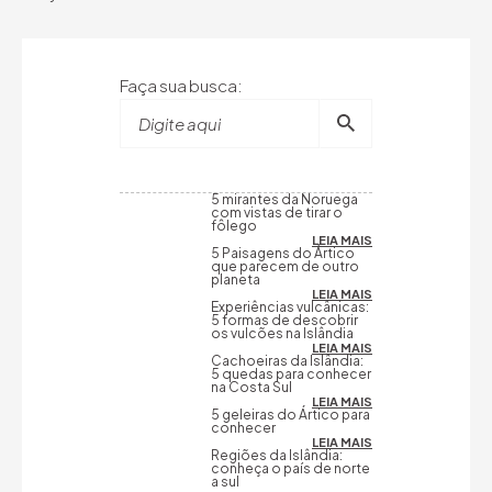
Faça sua busca:
Digite aqui
5 mirantes da Noruega
com vistas de tirar o
fôlego
LEIA MAIS
5 Paisagens do Ártico
que parecem de outro
planeta
LEIA MAIS
Experiências vulcânicas:
5 formas de descobrir
os vulcões na Islândia
LEIA MAIS
Cachoeiras da Islândia:
5 quedas para conhecer
na Costa Sul
LEIA MAIS
5 geleiras do Ártico para
conhecer
LEIA MAIS
Regiões da Islândia:
conheça o país de norte
a sul