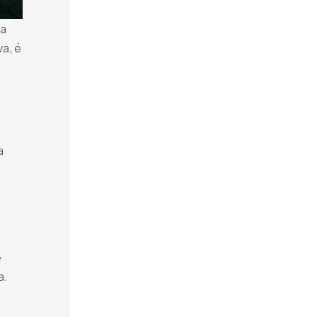
ua
a, é
a
e
a.