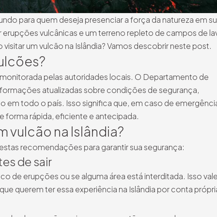
mundo para quem deseja presenciar a força da natureza em s
erupções vulcânicas e um terreno repleto de campos de lav
 visitar um vulcão na Islândia? Vamos descobrir neste post.
vulcões?
e monitorada pelas autoridades locais. O Departamento de
 informações atualizadas sobre condições de segurança,
o em todo o país. Isso significa que, em caso de emergênci
 forma rápida, eficiente e antecipada.
m vulcão na Islândia?
a estas recomendações para garantir sua segurança:
tes de sair
isco de erupções ou se alguma área está interditada. Isso val
que querem ter essa experiência na Islândia por conta própri