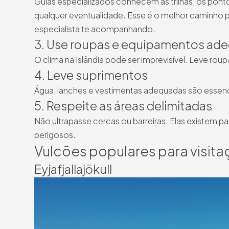
Guias especializados conhecem as trilhas, os pon
qualquer eventualidade. Esse é o melhor caminho pa
especialista te acompanhando.
3. Use roupas e equipamentos ad
O clima na Islândia pode ser imprevisível. Leve roup
4. Leve suprimentos
Água, lanches e vestimentas adequadas são essenc
5. Respeite as áreas delimitadas
Não ultrapasse cercas ou barreiras. Elas existem p
perigosos.
Vulcões populares para visitaç
Eyjafjallajökull