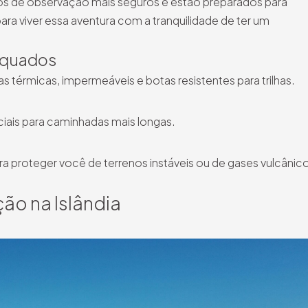
tos de observação mais seguros e estão preparados para
ra viver essa aventura com a tranquilidade de ter um
equados
as térmicas, impermeáveis e botas resistentes para trilhas.
iais para caminhadas mais longas.
ara proteger você de terrenos instáveis ou de gases vulcânic
ão na Islândia