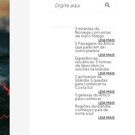
Digite aqui
5 mirantes da
Noruega com vistas
de tirar o fôlego
LEIA MAIS
5 Paisagens do Ártico
que parecem de
outro planeta
LEIA MAIS
Experiências
vulcânicas: 5 formas
de descobrir os
vulcões na Islândia
LEIA MAIS
Cachoeiras da
Islândia: 5 quedas
para conhecer na
Costa Sul
LEIA MAIS
5 geleiras do Ártico
para conhecer
LEIA MAIS
Regiões da Islândia:
conheça o país de
norte a sul
LEIA MAIS