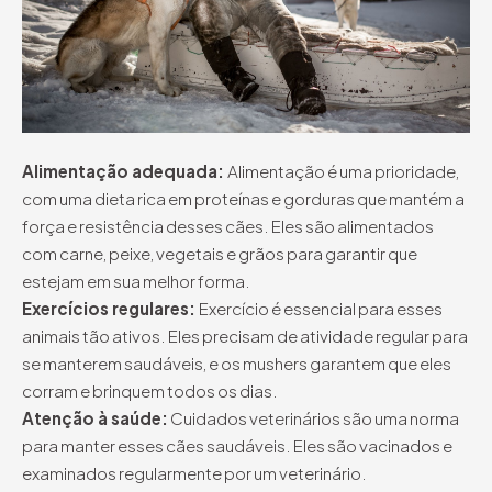
Alimentação adequada:
Alimentação é uma prioridade,
com uma dieta rica em proteínas e gorduras que mantém a
força e resistência desses cães. Eles são alimentados
com carne, peixe, vegetais e grãos para garantir que
estejam em sua melhor forma.
Exercícios regulares:
Exercício é essencial para esses
animais tão ativos. Eles precisam de atividade regular para
se manterem saudáveis, e os mushers garantem que eles
corram e brinquem todos os dias.
Atenção à saúde:
Cuidados veterinários são uma norma
para manter esses cães saudáveis. Eles são vacinados e
examinados regularmente por um veterinário.