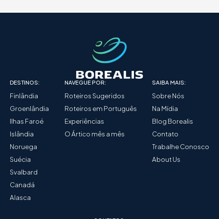
DESTINOS:
NAVEGUE POR:
SAIBA MAIS:
Finlândia
Roteiros Sugeridos
Sobre Nós
Groenlândia
Roteiros em Português
Na Mídia
Ilhas Faroé
Experiências
Blog Borealis
Islândia
O Ártico mês a mês
Contato
Noruega
Trabalhe Conosco
Suécia
About Us
Svalbard
Canadá
Alasca