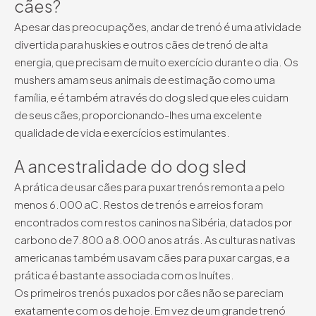
cães?
Apesar das preocupações, andar de trenó é uma atividade
divertida para huskies e outros cães de trenó de alta
energia, que precisam de muito exercício durante o dia. Os
mushers amam seus animais de estimação como uma
família, e é também através do dog sled que eles cuidam
de seus cães, proporcionando-lhes uma excelente
qualidade de vida e exercícios estimulantes.
A ancestralidade do dog sled
A prática de usar cães para puxar trenós remonta a pelo
menos 6.000 aC. Restos de trenós e arreios foram
encontrados com restos caninos na Sibéria, datados por
carbono de 7.800 a 8.000 anos atrás. As culturas nativas
americanas também usavam cães para puxar cargas, e a
prática é bastante associada com os Inuítes.
Os primeiros trenós puxados por cães não se pareciam
exatamente com os de hoje. Em vez de um grande trenó