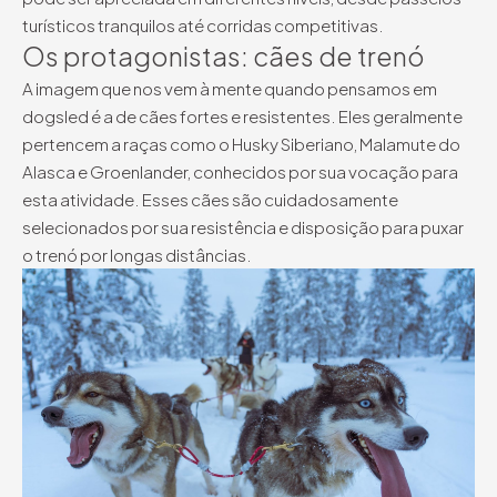
turísticos tranquilos até corridas competitivas.
Os protagonistas: cães de trenó
A imagem que nos vem à mente quando pensamos em
dogsled é a de cães fortes e resistentes. Eles geralmente
pertencem a raças como o Husky Siberiano, Malamute do
Alasca e Groenlander, conhecidos por sua vocação para
esta atividade. Esses cães são cuidadosamente
selecionados por sua resistência e disposição para puxar
o trenó por longas distâncias.