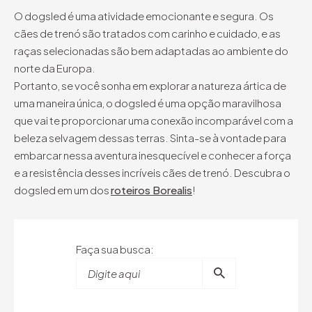
O dogsled é uma atividade emocionante e segura. Os
cães de trenó são tratados com carinho e cuidado, e as
raças selecionadas são bem adaptadas ao ambiente do
norte da Europa.
Portanto, se você sonha em explorar a natureza ártica de
uma maneira única, o dogsled é uma opção maravilhosa
que vai te proporcionar uma conexão incomparável com a
beleza selvagem dessas terras. Sinta-se à vontade para
embarcar nessa aventura inesquecível e conhecer a força
e a resistência desses incríveis cães de trenó. Descubra o
dogsled em um dos
roteiros Borealis
!
Faça sua busca:
Digite aqui