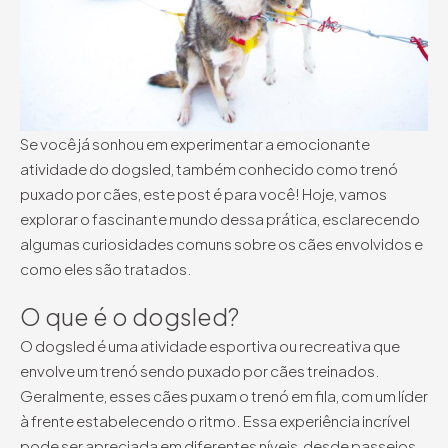
Se você já sonhou em experimentar a emocionante
atividade do dogsled, também conhecido como trenó
puxado por cães, este post é para você! Hoje, vamos
explorar o fascinante mundo dessa prática, esclarecendo
algumas curiosidades comuns sobre os cães envolvidos e
como eles são tratados.
O que é o dogsled?
O dogsled é uma atividade esportiva ou recreativa que
envolve um trenó sendo puxado por cães treinados.
Geralmente, esses cães puxam o trenó em fila, com um líder
à frente estabelecendo o ritmo. Essa experiência incrível
pode ser apreciada em diferentes níveis, desde passeios