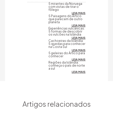
5 mirantes da Noruega
com vistas de tirar o
fôlego
LEIA MAIS
5 Paisagens do Ártico
que parecem de outro
planeta
LEIA MAIS
Experiências vulcânicas:
5 formas de descobrir
os vulcões na Islândia
LEIA MAIS
Cachoeiras da Islândia:
5 quedas para conhecer
na Costa Sul
LEIA MAIS
5 geleiras do Ártico para
conhecer
LEIA MAIS
Regiões da Islândia:
conheça o país de norte
a sul
LEIA MAIS
Artigos relacionados