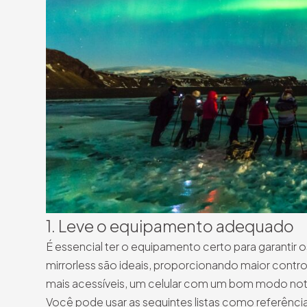
1. Leve o equipamento adequado
É essencial ter o equipamento certo para garantir 
mirrorless são ideais, proporcionando maior contr
mais acessíveis, um celular com um bom modo not
Você pode usar as seguintes listas como referênci