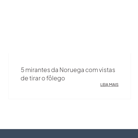
5 mirantes da Noruega com vistas
de tirar o fôlego
LEIA MAIS