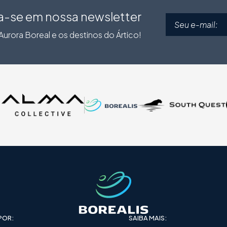
a-se em nossa newsletter
urora Boreal e os destinos do Ártico!
O
O
POR:
SAIBA MAIS: