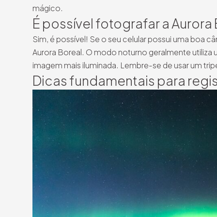
mágico.
É possível fotografar a Aurora
Sim, é possível! Se o seu celular possui uma bo
Aurora Boreal. O modo noturno geralmente utiliza 
imagem mais iluminada. Lembre-se de usar um tripé 
Dicas fundamentais para regis