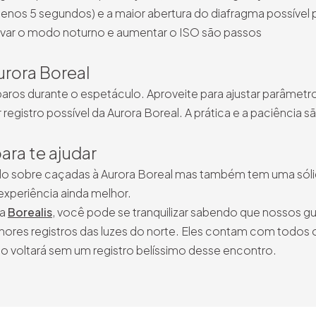
nos 5 segundos) e a maior abertura do diafragma possível 
ativar o modo noturno e aumentar o ISO são passos
urora Boreal
paros durante o espetáculo. Aproveite para ajustar parâmetr
 registro possível da Aurora Boreal. A prática e a paciência s
ara te ajudar
tudo sobre caçadas à Aurora Boreal mas também tem uma sól
experiência ainda melhor.
 a
Borealis
, você pode se tranquilizar sabendo que nossos gu
hores registros das luzes do norte. Eles contam com todos 
 voltará sem um registro belíssimo desse encontro.