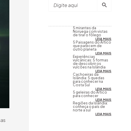
Digite aqui
5 mirantes da
Noruega com vistas
de tirar o fôlego
LEIA MAIS
5 Paisagens do Ártico
que parecem de
outro planeta
LEIA MAIS
Experiências
vulcânicas: 5 formas
de descobrir os
vulcões na Islândia
LEIA MAIS
Cachoeiras da
Islândia: 5 quedas
para conhecer na
Costa Sul
LEIA MAIS
5 geleiras do Ártico
para conhecer
LEIA MAIS
Regiões da Islândia:
conheça o país de
norte a sul
LEIA MAIS
sas