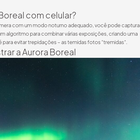
 Boreal com celular?
a câmera com um modo noturno adequado, você pode capturar
um algoritmo para combinar várias exposições, criando uma
para evitar trepidações – as temidas fotos “tremidas”.
trar a Aurora Boreal