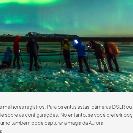
os melhores registros. Para os entusiastas, câmeras DSLR ou
ole sobre as configurações. No entanto, se você preferir op
urno também pode capturar a magia da Aurora.
a: