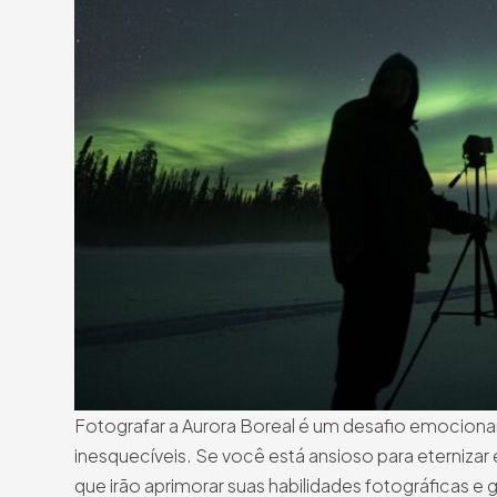
Fotografar a Aurora Boreal é um desafio emocion
inesquecíveis. Se você está ansioso para eternizar
que irão aprimorar suas habilidades fotográficas e