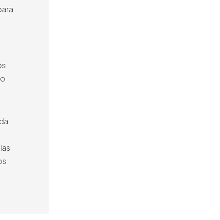
para
os
ão
ida
ias
os