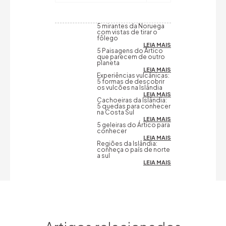
5 mirantes da Noruega
com vistas de tirar o
fôlego
LEIA MAIS
5 Paisagens do Ártico
que parecem de outro
planeta
LEIA MAIS
Experiências vulcânicas:
5 formas de descobrir
os vulcões na Islândia
LEIA MAIS
Cachoeiras da Islândia:
5 quedas para conhecer
na Costa Sul
LEIA MAIS
5 geleiras do Ártico para
conhecer
LEIA MAIS
Regiões da Islândia:
conheça o país de norte
a sul
LEIA MAIS