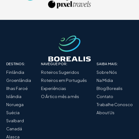
DESTINOS:
NAVEGUE POR:
SAIBA MAIS:
Finlândia
Roteiros Sugeridos
Sobre Nós
Groenlândia
Roteiros em Português
Na Mídia
Ilhas Faroé
Experiências
Blog Borealis
Islândia
O Ártico mês a mês
Contato
Noruega
Trabalhe Conosco
Suécia
About Us
Svalbard
Canadá
Alasca