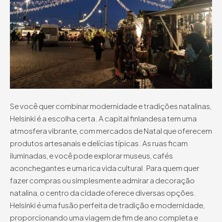
Se você quer combinar modernidade e tradições natalinas,
Helsinki é a escolha certa. A capital finlandesa tem uma
atmosfera vibrante, com mercados de Natal que oferecem
produtos artesanais e delícias típicas. As ruas ficam
iluminadas, e você pode explorar museus, cafés
aconchegantes e uma rica vida cultural. Para quem quer
fazer compras ou simplesmente admirar a decoração
natalina, o centro da cidade oferece diversas opções.
Helsinki é uma fusão perfeita de tradição e modernidade,
proporcionando uma viagem de fim de ano completa e