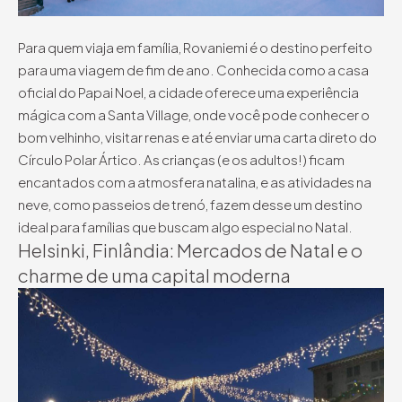
Para quem viaja em família, Rovaniemi é o destino perfeito
para uma viagem de fim de ano. Conhecida como a casa
oficial do Papai Noel, a cidade oferece uma experiência
mágica com a Santa Village, onde você pode conhecer o
bom velhinho, visitar renas e até enviar uma carta direto do
Círculo Polar Ártico. As crianças (e os adultos!) ficam
encantados com a atmosfera natalina, e as atividades na
neve, como passeios de trenó, fazem desse um destino
ideal para famílias que buscam algo especial no Natal.
Helsinki, Finlândia: Mercados de Natal e o
charme de uma capital moderna