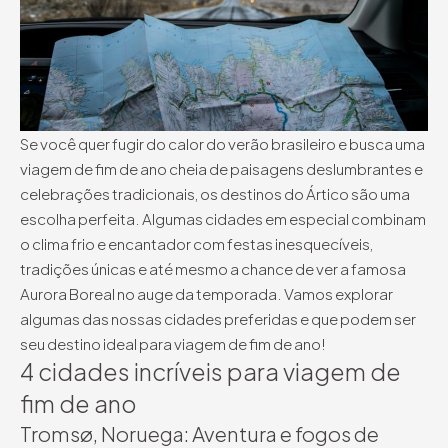
Se você quer fugir do calor do verão brasileiro e busca uma
viagem de fim de ano cheia de paisagens deslumbrantes e
celebrações tradicionais, os destinos do Ártico são uma
escolha perfeita. Algumas cidades em especial combinam
o clima frio e encantador com festas inesquecíveis,
tradições únicas e até mesmo a chance de ver a famosa
Aurora Boreal no auge da temporada. Vamos explorar
algumas das nossas cidades preferidas e que podem ser
seu destino ideal para viagem de fim de ano!
4 cidades incríveis para viagem de
fim de ano
Tromsø, Noruega: Aventura e fogos de