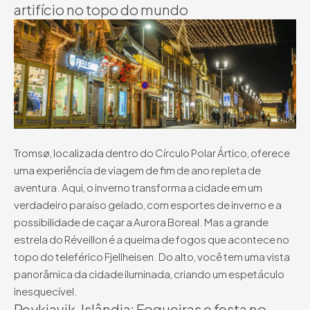
artifício no topo do mundo
Tromsø, localizada dentro do Círculo Polar Ártico, oferece
uma experiência de viagem de fim de ano repleta de
aventura. Aqui, o inverno transforma a cidade em um
verdadeiro paraíso gelado, com esportes de inverno e a
possibilidade de caçar a Aurora Boreal. Mas a grande
estrela do Réveillon é a queima de fogos que acontece no
topo do teleférico Fjellheisen. Do alto, você tem uma vista
panorâmica da cidade iluminada, criando um espetáculo
inesquecível.
Reykjavik, Islândia: Fogueiras e festa no