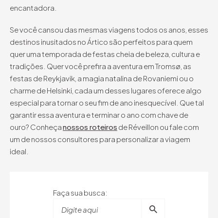
encantadora.
Se você cansou das mesmas viagens todos os anos, esses
destinos inusitados no Ártico são perfeitos para quem
quer uma temporada de festas cheia de beleza, cultura e
tradições. Quer você prefira a aventura em Tromsø, as
festas de Reykjavik, a magia natalina de Rovaniemi ou o
charme de Helsinki, cada um desses lugares oferece algo
especial para tornar o seu fim de ano inesquecível. Que tal
garantir essa aventura e terminar o ano com chave de
ouro? Conheça
nossos roteiros
de Réveillon ou fale com
um de nossos consultores para personalizar a viagem
ideal.
Faça sua busca:
Digite aqui