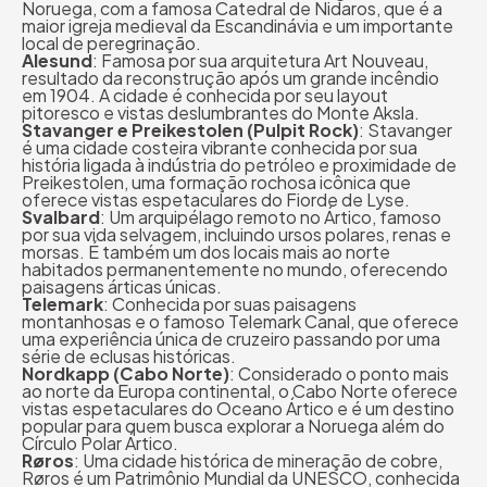
Noruega, com a famosa Catedral de Nidaros, que é a
maior igreja medieval da Escandinávia e um importante
local de peregrinação.
Alesund
: Famosa por sua arquitetura Art Nouveau,
resultado da reconstrução após um grande incêndio
em 1904. A cidade é conhecida por seu layout
pitoresco e vistas deslumbrantes do Monte Aksla.
Stavanger e Preikestolen (Pulpit Rock)
: Stavanger
é uma cidade costeira vibrante conhecida por sua
história ligada à indústria do petróleo e proximidade de
Preikestolen, uma formação rochosa icônica que
oferece vistas espetaculares do Fiorde de Lyse.
Svalbard
: Um arquipélago remoto no Ártico, famoso
por sua vida selvagem, incluindo ursos polares, renas e
morsas. É também um dos locais mais ao norte
habitados permanentemente no mundo, oferecendo
paisagens árticas únicas.
Telemark
: Conhecida por suas paisagens
montanhosas e o famoso Telemark Canal, que oferece
uma experiência única de cruzeiro passando por uma
série de eclusas históricas.
Nordkapp (Cabo Norte)
: Considerado o ponto mais
ao norte da Europa continental, o Cabo Norte oferece
vistas espetaculares do Oceano Ártico e é um destino
popular para quem busca explorar a Noruega além do
Círculo Polar Ártico.
Røros
: Uma cidade histórica de mineração de cobre,
Røros é um Patrimônio Mundial da UNESCO, conhecida