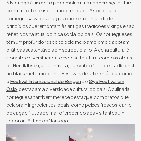
A Noruega é um país que combina uma rica herança cultural
com um forte senso de modernidade. A sociedade
norueguesa valoriza a igualdade e a comunidade,
princípios que remontam às antigas tradições vikings e são
refletidos na atual política social do país. Os noruegueses
têm um profundo respeito pelo meio ambiente e adotam
práticas sustentáveis em seu cotidiano. A cena cultural é
vibrante e diversificada, desde a literatura, como as obras
de Henrik Ibsen, até a música, que vai do folclore tradicional
ao black metal moderno. Festivais de arte e música, como
o
Festival Internacional de Bergen
e o
Øya Festival em
Oslo
, destacam a diversidade cultural do país. A culinária
norueguesa também merece destaque, com pratos que
celebram ingredientes locais, como peixes frescos, carne
de caça e frutos do mar, oferecendo aos visitantes um
sabor autêntico da Noruega.