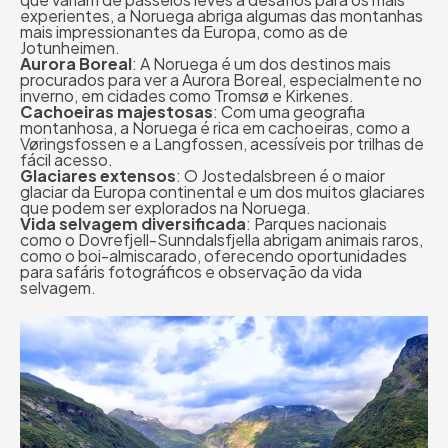
experientes, a Noruega abriga algumas das montanhas
mais impressionantes da Europa, como as de
Jotunheimen.
Aurora Boreal
: A Noruega é um dos destinos mais
procurados para ver a Aurora Boreal, especialmente no
inverno, em cidades como Tromsø e Kirkenes.
Cachoeiras majestosas
: Com uma geografia
montanhosa, a Noruega é rica em cachoeiras, como a
Vøringsfossen e a Langfossen, acessíveis por trilhas de
fácil acesso.
Glaciares extensos
: O Jostedalsbreen é o maior
glaciar da Europa continental e um dos muitos glaciares
que podem ser explorados na Noruega.
Vida selvagem diversificada
: Parques nacionais
como o Dovrefjell-Sunndalsfjella abrigam animais raros,
como o boi-almiscarado, oferecendo oportunidades
para safáris fotográficos e observação da vida
selvagem.