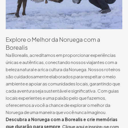
Explore o Melhor da Noruega com a
Borealis
Na Borealis, acreditamos em proporcionar experiências
únicas e autênticas, conectando nossos viajantes com a
beleza natural e a rica cultura da Noruega. Nossos roteiros
são cuidadosamente elaborados para respeitar o meio
ambiente e apoiar as comunidades locais, garantindo que
cada aventura seja sustentável e significativa. Com guias
locais experientes e uma paixão pelo que fazemos,
oferecemos a você a chance de explorar o melhor da
Noruega de uma maneira que você nunca imaginou.
Descubra a Noruega com a Borealis e crie memórias
que durarão para sempre
.
Clique aqui e inspire-se com