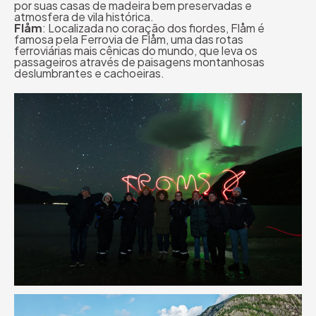
por suas casas de madeira bem preservadas e
atmosfera de vila histórica.
Flåm
: Localizada no coração dos fiordes, Flåm é
famosa pela Ferrovia de Flåm, uma das rotas
ferroviárias mais cênicas do mundo, que leva os
passageiros através de paisagens montanhosas
deslumbrantes e cachoeiras.