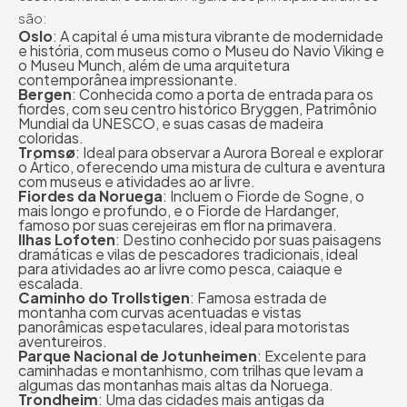
são:
Oslo
: A capital é uma mistura vibrante de modernidade
e história, com museus como o Museu do Navio Viking e
o Museu Munch, além de uma arquitetura
contemporânea impressionante.
Bergen
: Conhecida como a porta de entrada para os
fiordes, com seu centro histórico Bryggen, Patrimônio
Mundial da UNESCO, e suas casas de madeira
coloridas.
Tromsø
: Ideal para observar a Aurora Boreal e explorar
o Ártico, oferecendo uma mistura de cultura e aventura
com museus e atividades ao ar livre.
Fiordes da Noruega
: Incluem o Fiorde de Sogne, o
mais longo e profundo, e o Fiorde de Hardanger,
famoso por suas cerejeiras em flor na primavera.
Ilhas Lofoten
: Destino conhecido por suas paisagens
dramáticas e vilas de pescadores tradicionais, ideal
para atividades ao ar livre como pesca, caiaque e
escalada.
Caminho do Trollstigen
: Famosa estrada de
montanha com curvas acentuadas e vistas
panorâmicas espetaculares, ideal para motoristas
aventureiros.
Parque Nacional de Jotunheimen
: Excelente para
caminhadas e montanhismo, com trilhas que levam a
algumas das montanhas mais altas da Noruega.
Trondheim
: Uma das cidades mais antigas da