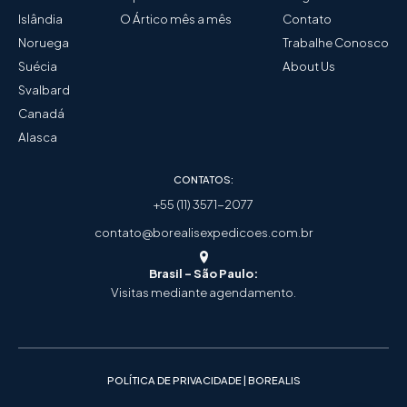
Islândia
O Ártico mês a mês
Contato
Noruega
Trabalhe Conosco
Suécia
About Us
Svalbard
Canadá
Alasca
CONTATOS:
+55 (11) 3571-2077
contato@borealisexpedicoes.com.br
Brasil - São Paulo:
Visitas mediante agendamento.
POLÍTICA DE PRIVACIDADE | BOREALIS