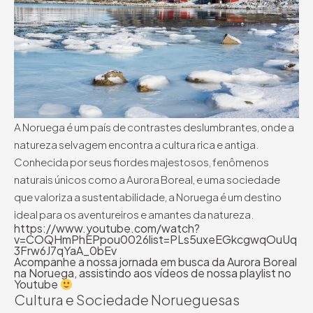
A Noruega é um país de contrastes deslumbrantes, onde a
natureza selvagem encontra a cultura rica e antiga.
Conhecida por seus fiordes majestosos, fenômenos
naturais únicos como a Aurora Boreal, e uma sociedade
que valoriza a sustentabilidade, a Noruega é um destino
ideal para os aventureiros e amantes da natureza.
https://www.youtube.com/watch?
v=COQHmPhEPpou0026list=PLs5uxeEGkcgwqOuUq
3Frw6J7qYaA_0bEv
Acompanhe a nossa jornada em busca da Aurora Boreal
na Noruega, assistindo aos vídeos de nossa playlist no
Youtube
Cultura e Sociedade Norueguesas