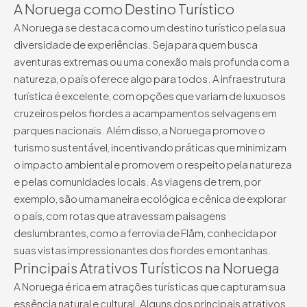
A Noruega como Destino Turístico
A Noruega se destaca como um destino turístico pela sua
diversidade de experiências. Seja para quem busca
aventuras extremas ou uma conexão mais profunda com a
natureza, o país oferece algo para todos. A infraestrutura
turística é excelente, com opções que variam de luxuosos
cruzeiros pelos fiordes a acampamentos selvagens em
parques nacionais. Além disso, a Noruega promove o
turismo sustentável, incentivando práticas que minimizam
o impacto ambiental e promovem o respeito pela natureza
e pelas comunidades locais. As viagens de trem, por
exemplo, são uma maneira ecológica e cênica de explorar
o país, com rotas que atravessam paisagens
deslumbrantes, como a ferrovia de Flåm, conhecida por
suas vistas impressionantes dos fiordes e montanhas.
Principais Atrativos Turísticos na Noruega
A Noruega é rica em atrações turísticas que capturam sua
essência natural e cultural. Alguns dos principais atrativos