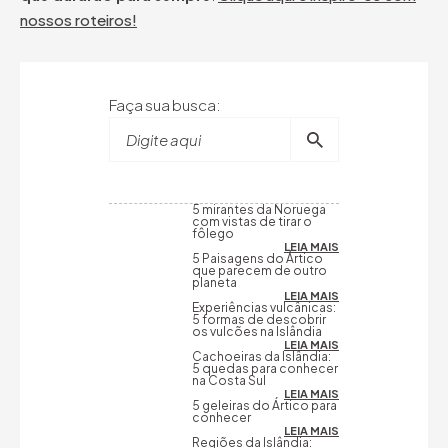
nossos roteiros!
Faça sua busca:
Digite aqui
5 mirantes da Noruega
com vistas de tirar o
fôlego
LEIA MAIS
5 Paisagens do Ártico
que parecem de outro
planeta
LEIA MAIS
Experiências vulcânicas:
5 formas de descobrir
os vulcões na Islândia
LEIA MAIS
Cachoeiras da Islândia:
5 quedas para conhecer
na Costa Sul
LEIA MAIS
5 geleiras do Ártico para
conhecer
LEIA MAIS
Regiões da Islândia: