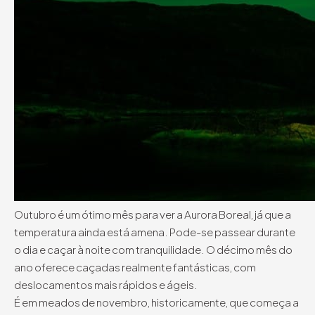
Outubro é um ótimo mês para ver a Aurora Boreal, já que a
temperatura ainda está amena. Pode-se passear durante
o dia e caçar à noite com tranquilidade. O décimo mês do
ano oferece caçadas realmente fantásticas, com
deslocamentos mais rápidos e ágeis.
É em meados de novembro, historicamente, que começa a