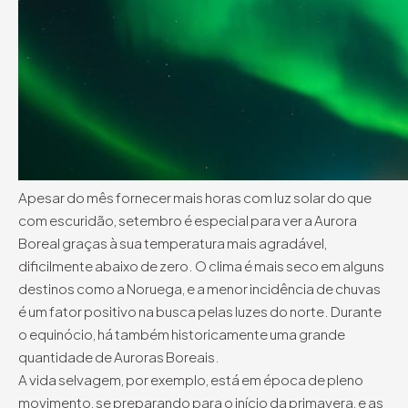
Apesar do mês fornecer mais horas com luz solar do que
com escuridão, setembro é especial para ver a Aurora
Boreal graças à sua temperatura mais agradável,
dificilmente abaixo de zero. O clima é mais seco em alguns
destinos como a Noruega, e a menor incidência de chuvas
é um fator positivo na busca pelas luzes do norte. Durante
o equinócio, há também historicamente uma grande
quantidade de Auroras Boreais.
A vida selvagem, por exemplo, está em época de pleno
movimento, se preparando para o início da primavera, e as