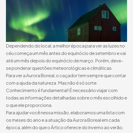
Dependendo do local, a melhor época para ver as luzes no
céu começa um mês antes do equinócio de setembro e vai
até um mês depois do equinócio de março. Porém, deve-
se ponderar questões meteorológicas e climáticas.
Para ver a Aurora Boreal, o caçador tem sempre que contar
com a ajuda da natureza. Mas não é só sorte.
Conhecimento é fundamental! É necessário viajar com
todas as informações detalhadas sobre o mês escolhido e
o que ele proporciona.
Para ajudar você nessa missão, elaboramos uma lista com
os meses do ano e a atuação da Aurora Boreal em cada
época, além do que o Ártico oferece do inverno ao verão,