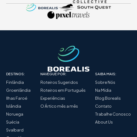
DESTINOS:
NAVEGUE POR:
SAIBA MAIS:
Finlândia
Roteiros Sugeridos
Sobre Nós
Groenlândia
Roteiros em Português
Na Mídia
Ilhas Faroé
Experiências
Blog Borealis
Islândia
O Ártico mês a mês
Contato
Noruega
Trabalhe Conosco
Suécia
About Us
Svalbard