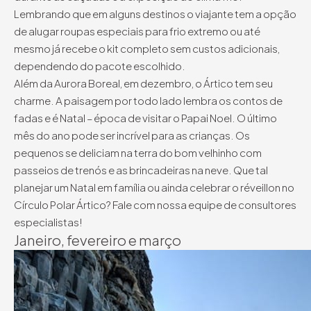
Lembrando que em alguns destinos o viajante tem a opção
de alugar roupas especiais para frio extremo ou até
mesmo já recebe o kit completo sem custos adicionais,
dependendo do pacote escolhido.
Além da Aurora Boreal, em dezembro, o Ártico tem seu
charme. A paisagem por todo lado lembra os contos de
fadas e é Natal – época de visitar o Papai Noel. O último
mês do ano pode ser incrível para as crianças. Os
pequenos se deliciam na terra do bom velhinho com
passeios de trenós e as brincadeiras na neve. Que tal
planejar um Natal em família ou ainda celebrar o réveillon no
Círculo Polar Ártico? Fale com nossa equipe de consultores
especialistas!
Janeiro, fevereiro e março