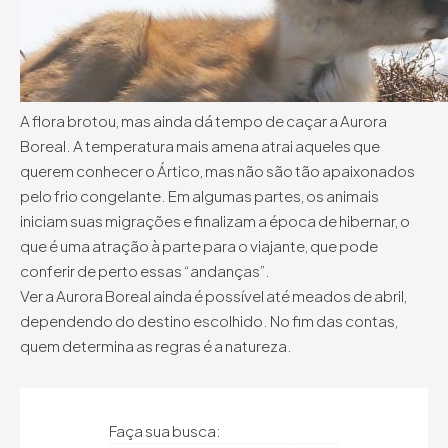
A flora brotou, mas ainda dá tempo de caçar a Aurora
Boreal. A temperatura mais amena atrai aqueles que
querem conhecer o Ártico, mas não são tão apaixonados
pelo frio congelante. Em algumas partes, os animais
iniciam suas migrações e finalizam a época de hibernar, o
que é uma atração à parte para o viajante, que pode
conferir de perto essas “andanças”.
Ver a Aurora Boreal ainda é possível até meados de abril,
dependendo do destino escolhido. No fim das contas,
quem determina as regras é a natureza.
Faça sua busca: