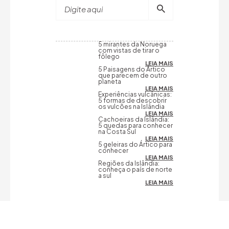
Digite aqui
5 mirantes da Noruega
com vistas de tirar o
fôlego
LEIA MAIS
5 Paisagens do Ártico
que parecem de outro
planeta
LEIA MAIS
Experiências vulcânicas:
5 formas de descobrir
os vulcões na Islândia
LEIA MAIS
Cachoeiras da Islândia:
5 quedas para conhecer
na Costa Sul
LEIA MAIS
5 geleiras do Ártico para
conhecer
LEIA MAIS
Regiões da Islândia:
conheça o país de norte
a sul
LEIA MAIS