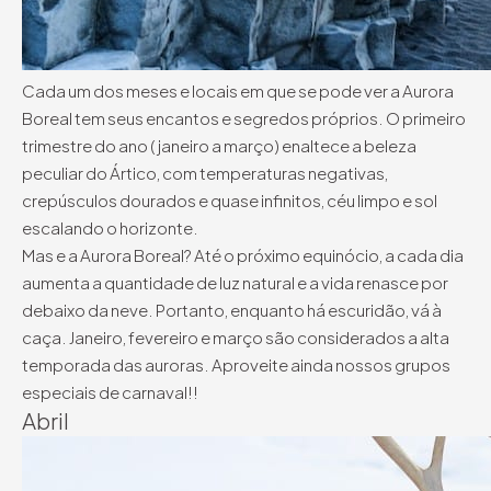
Cada um dos meses e locais em que se pode ver a Aurora
Boreal tem seus encantos e segredos próprios. O primeiro
trimestre do ano (janeiro a março) enaltece a beleza
peculiar do Ártico, com temperaturas negativas,
crepúsculos dourados e quase infinitos, céu limpo e sol
escalando o horizonte.
Mas e a Aurora Boreal? Até o próximo equinócio, a cada dia
aumenta a quantidade de luz natural e a vida renasce por
debaixo da neve. Portanto, enquanto há escuridão, vá à
caça. Janeiro, fevereiro e março são considerados a alta
temporada das auroras. Aproveite ainda nossos grupos
especiais de carnaval!!
Abril