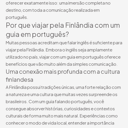
oferecer exatamente isso: uma imersão completa no
destino, com toda a comunicação realizada em
português.
Por que viajar pela Finlândia com um
guia em português?
Muitas pessoas acreditam que falar inglês é suficiente para
viajar pela Finlândia. Embora o inglês seja amplamente
utilizado no país, viajar com um guia em português oferece
benefícios que vão muito além da simples comunicação.
Uma conexão mais profunda com a cultura
finlandesa
A Finlândia possui tradições únicas, uma forte relação com
a natureza e uma cultura que muitas vezes surpreende os
brasileiros. Com um guia falando português, você
consegue absorver histórias, curiosidades e contextos
culturais de forma muito mais natural. Experiências como
conhecer o modo de vida local, entender a importância