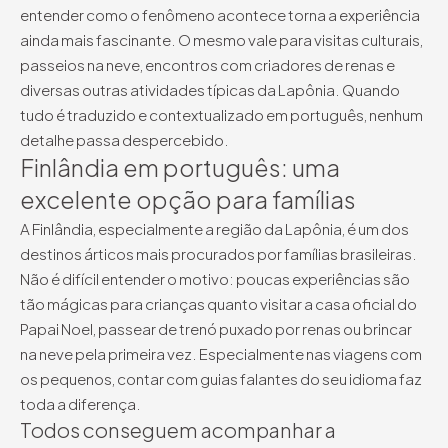
entender como o fenômeno acontece torna a experiência
ainda mais fascinante. O mesmo vale para visitas culturais,
passeios na neve, encontros com criadores de renas e
diversas outras atividades típicas da Lapônia. Quando
tudo é traduzido e contextualizado em português, nenhum
detalhe passa despercebido.
Finlândia em português: uma
excelente opção para famílias
A Finlândia, especialmente a região da Lapônia, é um dos
destinos árticos mais procurados por famílias brasileiras.
Não é difícil entender o motivo: poucas experiências são
tão mágicas para crianças quanto visitar a casa oficial do
Papai Noel, passear de trenó puxado por renas ou brincar
na neve pela primeira vez. Especialmente nas viagens com
os pequenos, contar com guias falantes do seu idioma faz
toda a diferença.
Todos conseguem acompanhar a