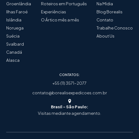
Groenlândia
Roteiros em Português
Na Mídia
Ilhas Faroé
Experiências
Blog Borealis
Islândia
O Ártico mês a mês
Contato
Noruega
Trabalhe Conosco
Suécia
About Us
Svalbard
Canadá
Alasca
CONTATOS:
+55 (11) 3571-2077
contato@borealisexpedicoes.com.br
Brasil - São Paulo:
Visitas mediante agendamento.