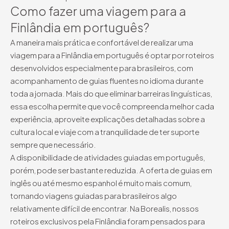
Como fazer uma viagem para a
Finlândia em português?
A maneira mais prática e confortável de realizar uma
viagem para a Finlândia em português é optar por roteiros
desenvolvidos especialmente para brasileiros, com
acompanhamento de guias fluentes no idioma durante
toda a jornada. Mais do que eliminar barreiras linguísticas,
essa escolha permite que você compreenda melhor cada
experiência, aproveite explicações detalhadas sobre a
cultura local e viaje com a tranquilidade de ter suporte
sempre que necessário.
A disponibilidade de atividades guiadas em português,
porém, pode ser bastante reduzida. A oferta de guias em
inglês ou até mesmo espanhol é muito mais comum,
tornando viagens guiadas para brasileiros algo
relativamente difícil de encontrar. Na Borealis, nossos
roteiros exclusivos pela Finlândia foram pensados para