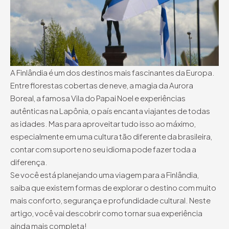
A Finlândia é um dos destinos mais fascinantes da Europa.
Entre florestas cobertas de neve, a magia da Aurora
Boreal, a famosa Vila do Papai Noel e experiências
autênticas na Lapônia, o país encanta viajantes de todas
as idades. Mas para aproveitar tudo isso ao máximo,
especialmente em uma cultura tão diferente da brasileira,
contar com suporte no seu idioma pode fazer toda a
diferença.
Se você está planejando uma viagem para a Finlândia,
saiba que existem formas de explorar o destino com muito
mais conforto, segurança e profundidade cultural. Neste
artigo, você vai descobrir como tornar sua experiência
ainda mais completa!