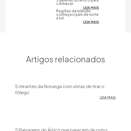
5 geleiras do Ártico para
conhecer
LEIA MAIS
Regiões da Islândia:
conheça o país de norte
a sul
LEIA MAIS
Artigos relacionados
5 mirantes da Noruega com vistas de tirar o
fôlego
LEIA MAIS
5 Paisagens do Ártico que parecem de outro