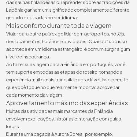
das saunas finlandesas ou aprender sobre as tradições da
Lapônia ganham um significado completamente diferente
quando explicadas no seu idioma.
Mais conforto durante toda a viagem
Viajar para outro país exige lidar com aeroportos, hotéis,
deslocamentos, horários e atividades. Quando tudo isso
acontece em um idioma estrangeiro, é comum surgir algum
nível de insegurança.
Ao fazer sua viagem para a Finlândia em português, você
tem suporte em todas as etapas do roteiro, tornando a
experiência muito mais tranquila e agradável. Isso permite
que você foque no que realmente importa: aproveitar
cada momento da viagem.
Aproveitamento máximo das experiências
Muitas das atividades mais marcantes da Finlândia
envolvem explicações, histórias e interação com guias
locais.
Durante uma caçada à Aurora Boreal, por exemplo,