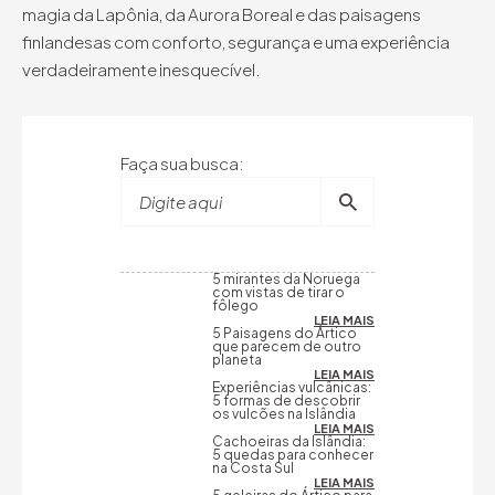
magia da Lapônia, da Aurora Boreal e das paisagens
finlandesas com conforto, segurança e uma experiência
verdadeiramente inesquecível.
Faça sua busca:
Digite aqui
5 mirantes da Noruega
com vistas de tirar o
fôlego
LEIA MAIS
5 Paisagens do Ártico
que parecem de outro
planeta
LEIA MAIS
Experiências vulcânicas:
5 formas de descobrir
os vulcões na Islândia
LEIA MAIS
Cachoeiras da Islândia:
5 quedas para conhecer
na Costa Sul
LEIA MAIS