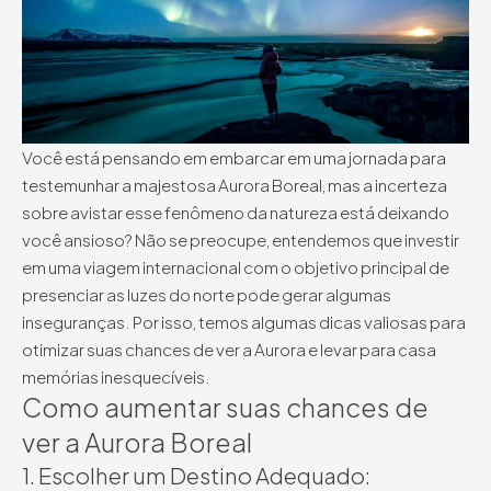
Você está pensando em embarcar em uma jornada para
testemunhar a majestosa Aurora Boreal, mas a incerteza
sobre avistar esse fenômeno da natureza está deixando
você ansioso? Não se preocupe, entendemos que investir
em uma viagem internacional com o objetivo principal de
presenciar as luzes do norte pode gerar algumas
inseguranças. Por isso, temos algumas dicas valiosas para
otimizar suas chances de ver a Aurora e levar para casa
memórias inesquecíveis.
Como aumentar suas chances de
ver a Aurora Boreal
1. Escolher um Destino Adequado: