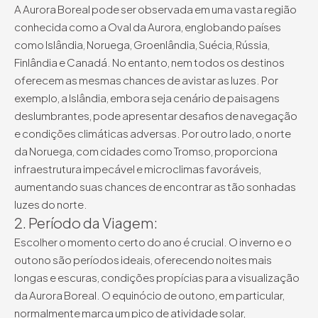
A Aurora Boreal pode ser observada em uma vasta região
conhecida como a Oval da Aurora, englobando países
como Islândia, Noruega, Groenlândia, Suécia, Rússia,
Finlândia e Canadá. No entanto, nem todos os destinos
oferecem as mesmas chances de avistar as luzes. Por
exemplo, a Islândia, embora seja cenário de paisagens
deslumbrantes, pode apresentar desafios de navegação
e condições climáticas adversas. Por outro lado, o norte
da Noruega, com cidades como Tromso, proporciona
infraestrutura impecável e microclimas favoráveis,
aumentando suas chances de encontrar as tão sonhadas
luzes do norte.
2. Período da Viagem:
Escolher o momento certo do ano é crucial. O inverno e o
outono são períodos ideais, oferecendo noites mais
longas e escuras, condições propícias para a visualização
da Aurora Boreal. O equinócio de outono, em particular,
normalmente marca um pico de atividade solar,