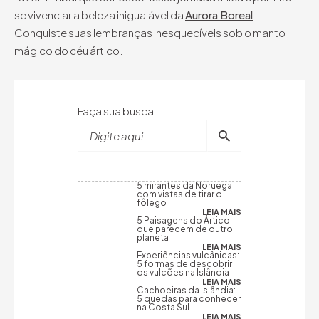
se vivenciar a beleza inigualável da
Aurora Boreal
.
Conquiste suas lembranças inesquecíveis sob o manto
mágico do céu ártico.
Faça sua busca:
Digite aqui
5 mirantes da Noruega
com vistas de tirar o
fôlego
LEIA MAIS
5 Paisagens do Ártico
que parecem de outro
planeta
LEIA MAIS
Experiências vulcânicas:
5 formas de descobrir
os vulcões na Islândia
LEIA MAIS
Cachoeiras da Islândia:
5 quedas para conhecer
na Costa Sul
LEIA MAIS