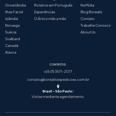
Groenlândia
Roteiros em Português
Na Mídia
Ilhas Faroé
Experiências
Blog Borealis
Islândia
O Ártico mês a mês
Contato
Noruega
Trabalhe Conosco
Suécia
About Us
Svalbard
Canadá
Alasca
CONTATOS:
+55 (11) 3571-2077
contato@borealisexpedicoes.com.br
Brasil - São Paulo:
Visitas mediante agendamento.