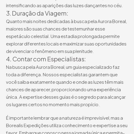
intensificando as aparições das luzes dançantes no céu.
3. Duração da Viagem:
Quanto mais noites dedicadas à busca pela Aurora Boreal,
maiores são suas chances de testemunhar esse
espetáculo celestial. Uma estadia prolongada permite
explorar diferentes locais e maximizar suas oportunidades
de vivenciar o fenômeno em sua plenitude.
4. Contar com Especialistas:
Na busca pela Aurora Boreal, um guia especializado faz
toda a diferença. Nossos especialistas garantem que
você saiba exatamente quando e onde as luzes têm mais
chances de aparecer, proporcionando uma experiência
única. A expertise desses guias é o segredo para alcançar
os lugares certos no momento mais propício.
É importante lembrar que a natureza é imprevisível, mas a
Borealis Expedições utiliza conhecimento e expertise a seu
favor. Embarque conosco nessa jornada única e permita-