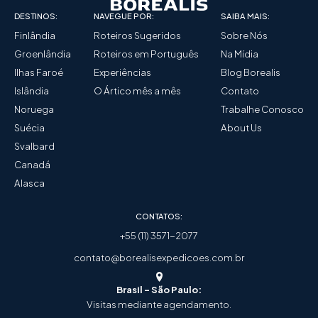
DESTINOS:
NAVEGUE POR:
SAIBA MAIS:
Finlândia
Roteiros Sugeridos
Sobre Nós
Groenlândia
Roteiros em Português
Na Mídia
Ilhas Faroé
Experiências
Blog Borealis
Islândia
O Ártico mês a mês
Contato
Noruega
Trabalhe Conosco
Suécia
About Us
Svalbard
Canadá
Alasca
CONTATOS:
+55 (11) 3571-2077
contato@borealisexpedicoes.com.br
Brasil - São Paulo:
Visitas mediante agendamento.