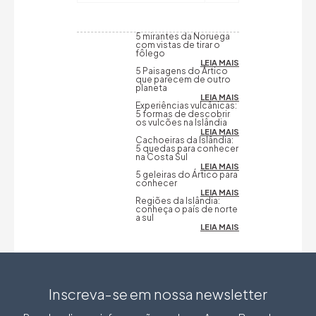
5 mirantes da Noruega
com vistas de tirar o
fôlego
LEIA MAIS
5 Paisagens do Ártico
que parecem de outro
planeta
LEIA MAIS
Experiências vulcânicas:
5 formas de descobrir
os vulcões na Islândia
LEIA MAIS
Cachoeiras da Islândia:
5 quedas para conhecer
na Costa Sul
LEIA MAIS
5 geleiras do Ártico para
conhecer
LEIA MAIS
Regiões da Islândia:
conheça o país de norte
a sul
LEIA MAIS
Inscreva-se em nossa newsletter