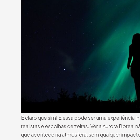
É claro que sim! E essa pode ser uma experiência i
realistas e escolhas certeiras. Ver a Aurora Boreal
que acontece na atmosfera, sem qualquer impacto