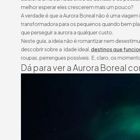
melhor esperar eles crescerem mais um pouco?
A verdade é que a Aurora Boreal não é uma viagem i
transformadora para os pequenos quando bem plane
que perseguir a aurora a qualquer custo.
Neste guia, a ideia não é romantizar nem desestimul
descobrir sobre a idade ideal,
destinos que funci
roupas, perrengues possíveis. E, claro, os momento
Dá para ver a Aurora Boreal c