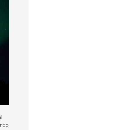
l
ando