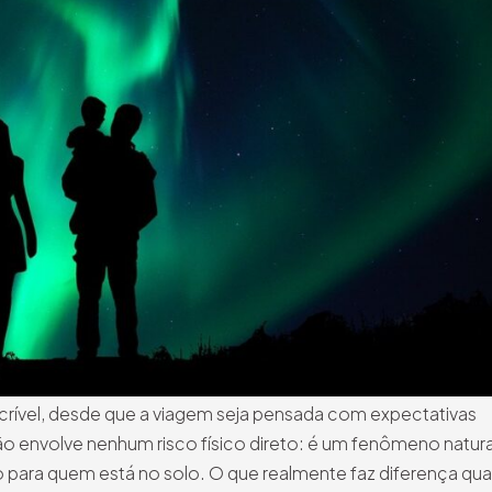
ncrível, desde que a viagem seja pensada com expectativas
 não envolve nenhum risco físico direto: é um fenômeno natura
 para quem está no solo. O que realmente faz diferença qu