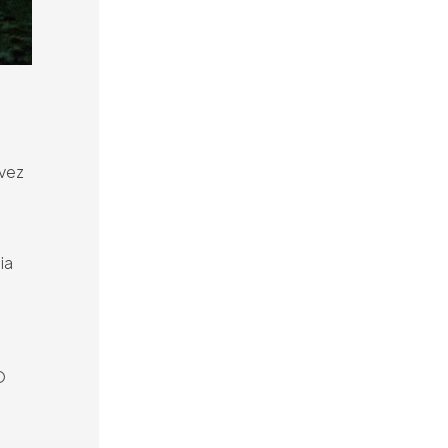
lvez
ia
O