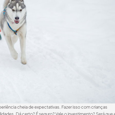
 experiência cheia de expectativas. Fazer isso com crianças
lidades. Dá certo? É seguro? Vale o investimento? Será que 