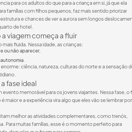
ia para os adultos do que para a criança em si, já que ela
 famílias com filhos pequenos, faz mais sentido priorizar
estrutura e chances de ver a aurora sem longos deslocame
uarto de hotel.
 a viagem começa a fluir
o mais fluida. Nessa idade, as crianças:
e ou não aparecer,
 autonomia.
 enorme: ciência, natureza, culturas do norte e a sensação 
idiano.
a fase ideal
m evento memorável para os jovens viajantes. Nessa fase, o f
é maior e a experiência vira algo que eles vão se lembrar por
tam melhor as atividades complementares, como trenós,
na. Para muitas famílias, esse é o momento perfeito para
da, daquelas que ficam para sempre.