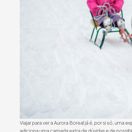
Viajar para ver a Aurora Boreal já é, por si só, uma
adiciona uma camada extra de dúvidas e de possibi