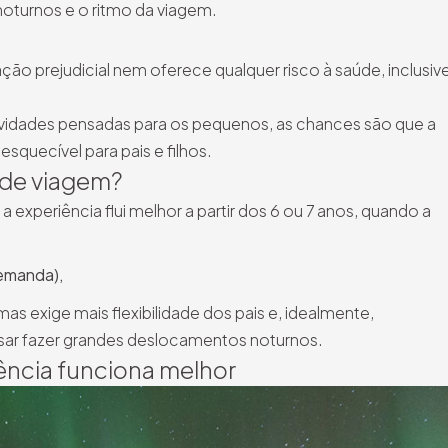
 noturnos e o ritmo da viagem.
ção prejudicial nem oferece qualquer risco à saúde, inclusiv
idades pensadas para os pequenos, as chances são que a
esquecível para pais e filhos.
 de viagem?
a experiência flui melhor a partir dos 6 ou 7 anos, quando a
emanda),
as exige mais flexibilidade dos pais e, idealmente,
sar fazer grandes deslocamentos noturnos.
riência funciona melhor