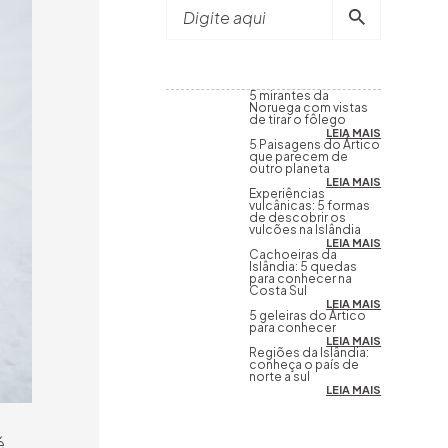
Digite aqui
5 mirantes da
Noruega com vistas
de tirar o fôlego
LEIA MAIS
5 Paisagens do Ártico
que parecem de
outro planeta
LEIA MAIS
Experiências
vulcânicas: 5 formas
de descobrir os
vulcões na Islândia
LEIA MAIS
Cachoeiras da
Islândia: 5 quedas
para conhecer na
Costa Sul
LEIA MAIS
5 geleiras do Ártico
para conhecer
LEIA MAIS
Regiões da Islândia:
conheça o país de
norte a sul
LEIA MAIS
é