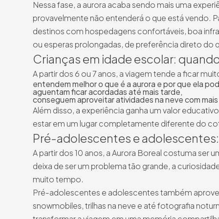
Nessa fase, a aurora acaba sendo mais uma experiênc
provavelmente não entenderá o que está vendo. Para
destinos com hospedagens confortáveis, boa infra
ou esperas prolongadas, de preferência direto do q
Crianças em idade escolar: quando
A partir dos 6 ou 7 anos, a viagem tende a ficar muit
entendem melhor o que é a aurora e por que ela pod
aguentam ficar acordadas até mais tarde,
conseguem aproveitar atividades na neve com mais
Além disso, a experiência ganha um valor educativo
estar em um lugar completamente diferente do cot
Pré-adolescentes e adolescentes: 
A partir dos 10 anos, a Aurora Boreal costuma ser u
deixa de ser um problema tão grande, a curiosidade 
muito tempo.
Pré-adolescentes e adolescentes também aprovei
snowmobiles, trilhas na neve e até fotografia notur
transformar a viagem em uma memória compartilha