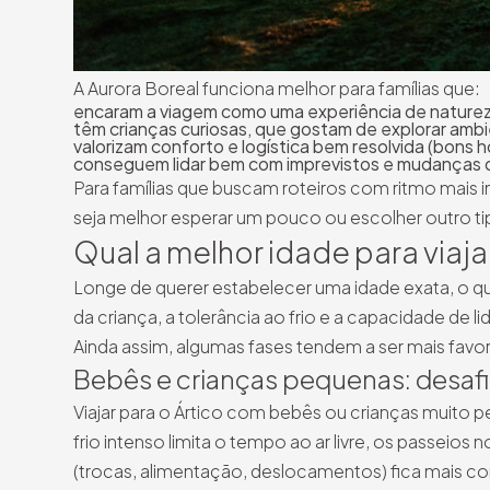
A Aurora Boreal funciona melhor para famílias que:
encaram a viagem como uma experiência de naturez
têm crianças curiosas, que gostam de explorar ambi
valorizam conforto e logística bem resolvida (bons h
conseguem lidar bem com imprevistos e mudanças 
Para famílias que buscam roteiros com ritmo mais i
seja melhor esperar um pouco ou escolher outro t
Qual a melhor idade para viaja
Longe de querer estabelecer uma idade exata, o qu
da criança, a tolerância ao frio e a capacidade de 
Ainda assim, algumas fases tendem a ser mais favor
Bebês e crianças pequenas: desafi
Viajar para o Ártico com bebês ou crianças muito 
frio intenso limita o tempo ao ar livre, os passeios
(trocas, alimentação, deslocamentos) fica mais c