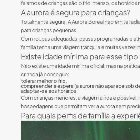
falamos de crianças são o frio intenso, os horários
A aurora é segura para crianças?
Totalmente segura. A Aurora Boreal não emite radia
para crianças pequenas.
Com roupas adequadas, pausas programadas e ativ
família tenha uma viagem tranquila e muitas vezes in
Existe idade mínima para esse tipo
Não existe uma idade mínima oficial, mas na prática 
criança já consegue:
tolerar melhor o frio,
compreender a espera (a aurora não aparece sob d
adaptar-se aos horários.
Com crianças menores, a viagem ainda é possível, m
hospedagens que permitam ver a aurora sem preci
Para quais perfis de família a expe