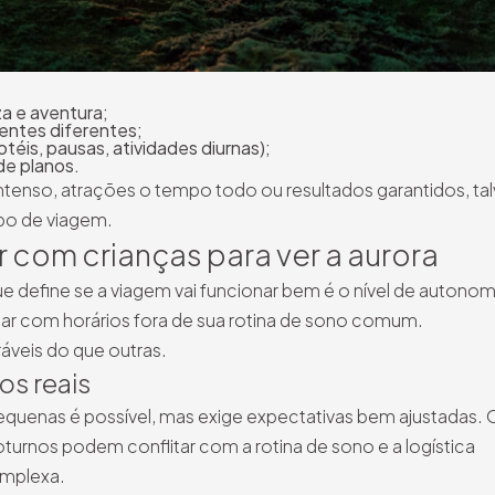
a e aventura;
entes diferentes;
otéis, pausas, atividades diurnas);
de planos.
ntenso, atrações o tempo todo ou resultados garantidos, ta
ipo de viagem.
r com crianças para ver a aurora
e define se a viagem vai funcionar bem é o nível de autonom
lidar com horários fora de sua rotina de sono comum.
áveis do que outras.
os reais
pequenas é possível, mas exige expectativas bem ajustadas. 
 noturnos podem conflitar com a rotina de sono e a logística
omplexa.