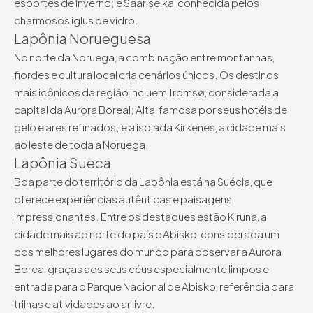
esportes de inverno; e Saariselkä, conhecida pelos
charmosos iglus de vidro.
Lapônia Norueguesa
No norte da Noruega, a combinação entre montanhas,
fiordes e cultura local cria cenários únicos. Os destinos
mais icônicos da região incluem Tromsø, considerada a
capital da Aurora Boreal; Alta, famosa por seus hotéis de
gelo e ares refinados; e a isolada Kirkenes, a cidade mais
ao leste de toda a Noruega.
Lapônia Sueca
Boa parte do território da Lapônia está na Suécia, que
oferece experiências autênticas e paisagens
impressionantes. Entre os destaques estão Kiruna, a
cidade mais ao norte do país e Abisko, considerada um
dos melhores lugares do mundo para observar a Aurora
Boreal graças aos seus céus especialmente limpos e
entrada para o Parque Nacional de Abisko, referência para
trilhas e atividades ao ar livre.