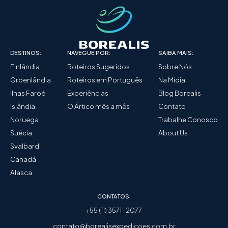
DESTINOS:
NAVEGUE POR:
SAIBA MAIS:
Finlândia
Roteiros Sugeridos
Sobre Nós
Groenlândia
Roteiros em Português
Na Mídia
Ilhas Faroé
Experiências
Blog Borealis
Islândia
O Ártico mês a mês
Contato
Noruega
Trabalhe Conosco
Suécia
About Us
Svalbard
Canadá
Alasca
CONTATOS:
+55 (11) 3571-2077
contato@borealisexpedicoes.com.br