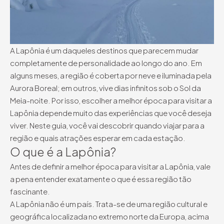
A Lapônia é um daqueles destinos que parecem mudar
completamente de personalidade ao longo do ano. Em
alguns meses, a região é coberta por neve e iluminada pela
Aurora Boreal; em outros, vive dias infinitos sob o Sol da
Meia-noite. Por isso, escolher a melhor época para visitar a
Lapônia depende muito das experiências que você deseja
viver. Neste guia, você vai descobrir quando viajar para a
região e quais atrações esperar em cada estação.
O que é a Lapônia?
Antes de definir a melhor época para visitar a Lapônia, vale
a pena entender exatamente o que é essa região tão
fascinante.
A Lapônia não é um país. Trata-se de uma região cultural e
geográfica localizada no extremo norte da Europa, acima