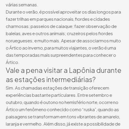
várias semanas.
Durante o verão, é possível aproveitar os dias longos para
fazer trilhas em parques nacionais, fiordes e cidades
charmosas; passeios de caiaque; fazer observação de
baleias, aves e outros animais; cruzeiros pelos fiordes
noruegueses; e muito mais. Apesar de associarmos muito
o Ártico ao inverno, para muitos viajantes, o verão é uma
das temporadas mais surpreendentes para conhecer o
Ártico.
Vale a pena visitar a Lapônia durante
as estações intermediárias?
Sim. As chamadas estações de transição oferecem
experiências bastante particulares. Entre setembro e
outubro, quando é outono no hemisfério norte, ocorre no
Ártico um fenômeno conhecido como “ruska”, quando as
paisagens se transformam em tons vibrantes de amarelo,
laranja e vermelho. Além disso, já existe a possibilidade de