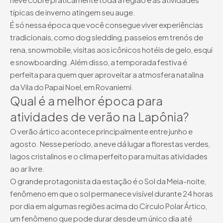
típicas de inverno atingem seu auge.
É só nessa época que você consegue viver experiências
tradicionais, como dog sledding, passeios em trenós de
rena, snowmobile, visitas aos icônicos hotéis de gelo, esqui
e snowboarding. Além disso, a temporada festiva é
perfeita para quem quer aproveitar a atmosfera natalina
da Vila do Papai Noel, em Rovaniemi.
Qual é a melhor época para
atividades de verão na Lapônia?
O verão ártico acontece principalmente entre junho e
agosto. Nesse período, a neve dá lugar a florestas verdes,
lagos cristalinos e o clima perfeito para muitas atividades
ao ar livre.
O grande protagonista da estação é o Sol da Meia-noite,
fenômeno em que o sol permanece visível durante 24 horas
por dia em algumas regiões acima do Círculo Polar Ártico,
um fenômeno que pode durar desde um único dia até