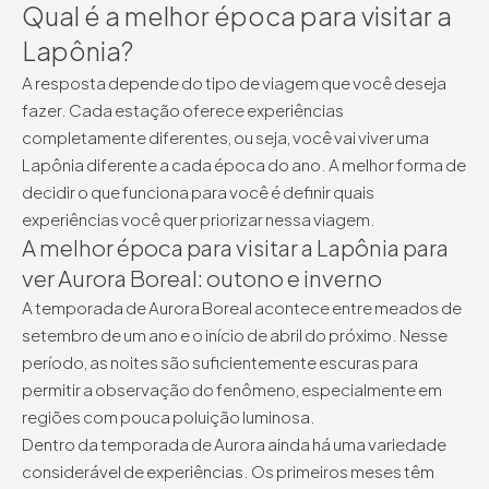
Qual é a melhor época para visitar a
Lapônia?
A resposta depende do tipo de viagem que você deseja
fazer. Cada estação oferece experiências
completamente diferentes, ou seja, você vai viver uma
Lapônia diferente a cada época do ano. A melhor forma de
decidir o que funciona para você é definir quais
experiências você quer priorizar nessa viagem.
A melhor época para visitar a Lapônia para
ver Aurora Boreal: outono e inverno
A temporada de Aurora Boreal acontece entre meados de
setembro de um ano e o início de abril do próximo. Nesse
período, as noites são suficientemente escuras para
permitir a observação do fenômeno, especialmente em
regiões com pouca poluição luminosa.
Dentro da temporada de Aurora ainda há uma variedade
considerável de experiências. Os primeiros meses têm