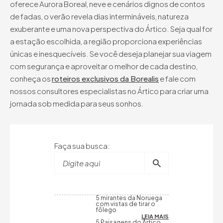
oferece Aurora Boreal, neve e cenários dignos de contos
de fadas, o verão revela dias intermináveis, natureza
exuberante e uma nova perspectiva do Ártico. Seja qual for
a estação escolhida, a região proporciona experiências
únicas e inesquecíveis. Se você deseja planejar sua viagem
com segurança e aproveitar o melhor de cada destino,
conheça os
roteiros exclusivos da Borealis
e fale com
nossos consultores especialistas no Ártico para criar uma
jornada sob medida para seus sonhos.
Faça sua busca:
Digite aqui
5 mirantes da Noruega
com vistas de tirar o
fôlego
LEIA MAIS
5 Paisagens do Ártico