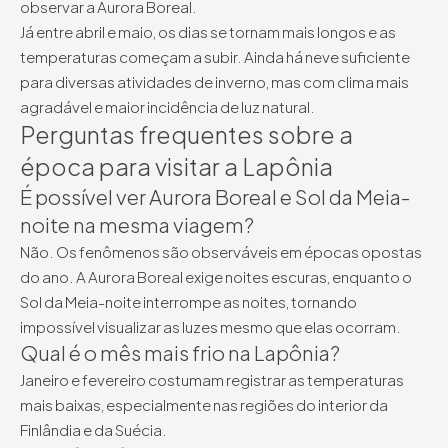
observar a Aurora Boreal.
Já entre abril e maio, os dias se tornam mais longos e as
temperaturas começam a subir. Ainda há neve suficiente
para diversas atividades de inverno, mas com clima mais
agradável e maior incidência de luz natural.
Perguntas frequentes sobre a
época para visitar a Lapônia
É possível ver Aurora Boreal e Sol da Meia-
noite na mesma viagem?
Não. Os fenômenos são observáveis em épocas opostas
do ano. A Aurora Boreal exige noites escuras, enquanto o
Sol da Meia-noite interrompe as noites, tornando
impossível visualizar as luzes mesmo que elas ocorram.
Qual é o mês mais frio na Lapônia?
Janeiro e fevereiro costumam registrar as temperaturas
mais baixas, especialmente nas regiões do interior da
Finlândia e da Suécia.