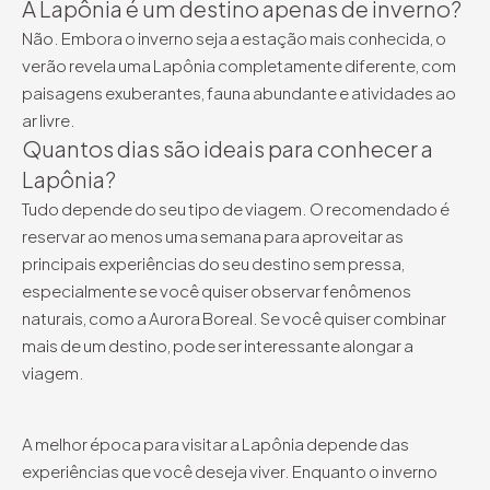
A Lapônia é um destino apenas de inverno?
Não. Embora o inverno seja a estação mais conhecida, o
verão revela uma Lapônia completamente diferente, com
paisagens exuberantes, fauna abundante e atividades ao
ar livre.
Quantos dias são ideais para conhecer a
Lapônia?
Tudo depende do seu tipo de viagem. O recomendado é
reservar ao menos uma semana para aproveitar as
principais experiências do seu destino sem pressa,
especialmente se você quiser observar fenômenos
naturais, como a Aurora Boreal. Se você quiser combinar
mais de um destino, pode ser interessante alongar a
viagem.
A melhor época para visitar a Lapônia depende das
experiências que você deseja viver. Enquanto o inverno