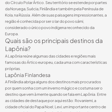
do Círculo Polar Ártico. Seu território se estende por partes
da Noruega, Suécia, Finlândia e também pela Península de
Kola, na Rússia. Além de suas paisagens impressionantes, a
região é conhecida por ser o lar do povo sámi,
considerado o único povo indígena reconhecido da
Europa.
Quais são os principais destinos da
Lapônia?
A Lapônia reúne algumas das cidades e regiões mais
famosas do Ártico europeu, cada uma com características
próprias.
Lapônia Finlandesa
A Finlândia abriga alguns dos destinos mais procurados
por quem sonha com um inverno mágico e costuma ser o
destino que vem à mente quando se fala em Lapônia. Entre
as cidades de destaque por aqui estão: Rovaniemi, a
cidade oficial do Papai Noel; Levi, um importante centro de