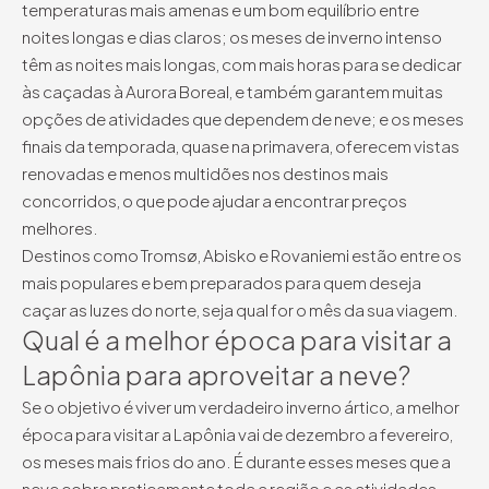
temperaturas mais amenas e um bom equilíbrio entre
noites longas e dias claros; os meses de inverno intenso
têm as noites mais longas, com mais horas para se dedicar
às caçadas à Aurora Boreal, e também garantem muitas
opções de atividades que dependem de neve; e os meses
finais da temporada, quase na primavera, oferecem vistas
renovadas e menos multidões nos destinos mais
concorridos, o que pode ajudar a encontrar preços
melhores.
Destinos como Tromsø, Abisko e Rovaniemi estão entre os
mais populares e bem preparados para quem deseja
caçar as luzes do norte, seja qual for o mês da sua viagem.
Qual é a melhor época para visitar a
Lapônia para aproveitar a neve?
Se o objetivo é viver um verdadeiro inverno ártico, a melhor
época para visitar a Lapônia vai de dezembro a fevereiro,
os meses mais frios do ano. É durante esses meses que a
neve cobre praticamente toda a região e as atividades