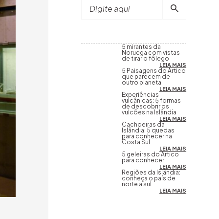
Digite aqui
5 mirantes da
Noruega com vistas
de tirar o fôlego
LEIA MAIS
5 Paisagens do Ártico
que parecem de
outro planeta
LEIA MAIS
Experiências
vulcânicas: 5 formas
de descobrir os
vulcões na Islândia
LEIA MAIS
Cachoeiras da
Islândia: 5 quedas
para conhecer na
Costa Sul
LEIA MAIS
5 geleiras do Ártico
para conhecer
LEIA MAIS
Regiões da Islândia:
conheça o país de
norte a sul
LEIA MAIS