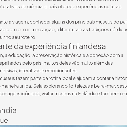
erativos de ciência, o país oferece experiências culturais
ante a viagem, conhecer alguns dos principais museus do paí
 com o mar, a inovação, a literatura e as tradições nórdica
ir no seu roteiro.
parte da experiência finlandesa
ign, a educação, a preservação histórica e a conexão com a
espalhados pelo país: muitos deles vão muito além das
mersivas, interativas e emocionantes.
seus fazem parte da rotina local e ajudam a contar a histór
 maneira única. Seja explorando fortalezas à beira-mar, cast
rsonagens icônicos, visitar museus na Finlândia é também u
ândia
que