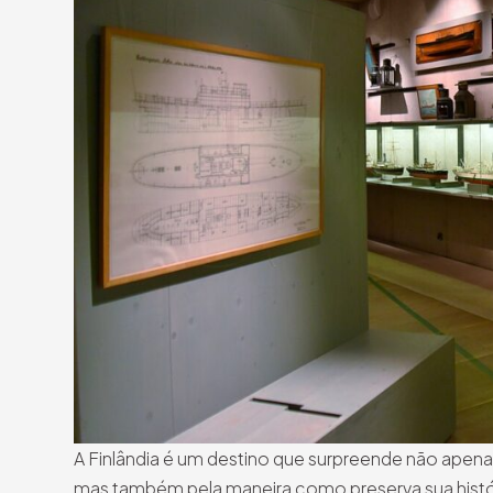
A Finlândia é um destino que surpreende não apenas p
mas também pela maneira como preserva sua história,