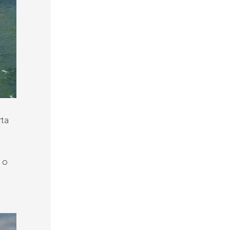
rta
e o
,