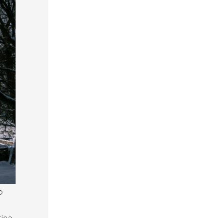
o
tica