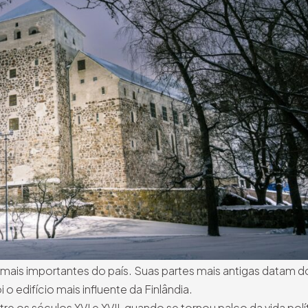
ais importantes do país. Suas partes mais antigas datam d
 o edifício mais influente da Finlândia.
re os séculos XVI e XVII, quando se tornou palco da vida polí