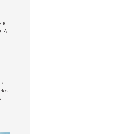
s é
s. A
ia
elos
ma