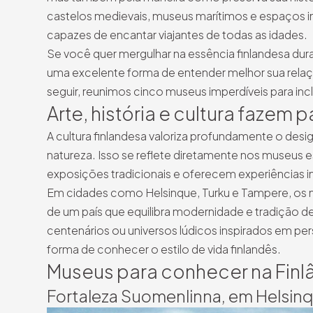
castelos medievais, museus marítimos e espaços int
capazes de encantar viajantes de todas as idades.
Se você quer mergulhar na essência finlandesa dur
uma excelente forma de entender melhor sua relação
seguir, reunimos cinco museus imperdíveis para inclu
Arte, história e cultura fazem 
A cultura finlandesa valoriza profundamente o des
natureza. Isso se reflete diretamente nos museus 
exposições tradicionais e oferecem experiências i
Em cidades como Helsinque, Turku e Tampere, os mu
de um país que equilibra modernidade e tradição de
centenários ou universos lúdicos inspirados em pe
forma de conhecer o estilo de vida finlandês.
Museus para conhecer na Finl
Fortaleza Suomenlinna, em Helsin