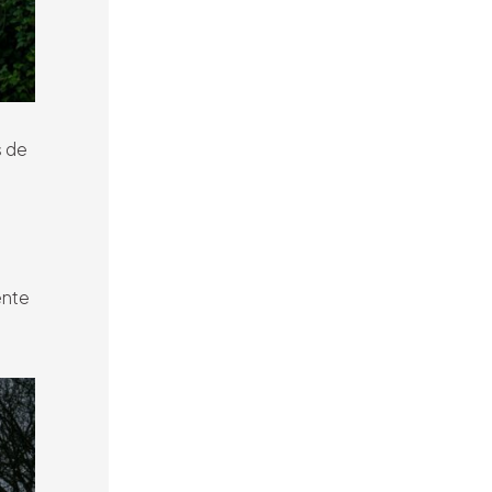
s de
ente