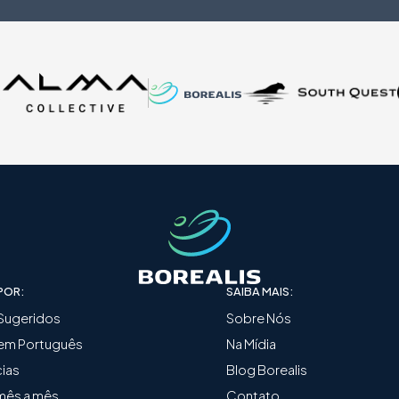
O
O
POR:
SAIBA MAIS:
 Sugeridos
Sobre Nós
 em Português
Na Mídia
ias
Blog Borealis
mês a mês
Contato