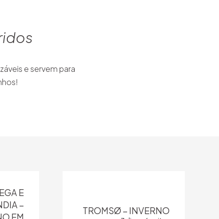
ridos
izáveis e servem para
nhos!
EGA E
DIA –
TROMSØ – INVERNO
O EM