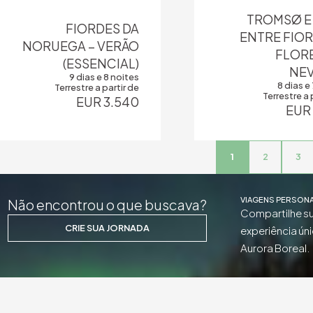
TROMSØ E 
FIORDES DA
ENTRE FIOR
NORUEGA – VERÃO
FLOR
(ESSENCIAL)
NE
9 dias e 8 noites
8 dias e
Terrestre a partir de
Terrestre a 
EUR 3.540
EUR
1
2
3
VIAGENS PERSON
Não encontrou o que buscava?
Compartilhe s
CRIE SUA JORNADA
experiência úni
Aurora Boreal.