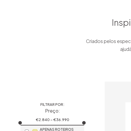
Insp
Criados pelos especi
ajud
FILTRAR POR:
Preço:
€
2.840
– €
36.990
APENAS ROTEIROS