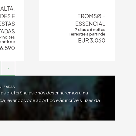
ALTA:
DES E
TROMSØ –
ESTAS
ESSENCIAL
7 dias e 6 noites
VADAS
Terrestre a partir de
 7 noites
EUR 3.060
partir de
 6.590
>
ALIZADAS
uas preferências e nós desenharemos uma
ca, levando você ao Ártico e às incríveis luzes da