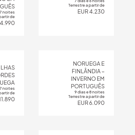
7 dias e 6 noites
GUÊS
Terrestre a partir de
EUR 4.230
 7 noites
partir de
4.990
NORUEGA E
ILHAS
FINLÂNDIA –
ORDES
INVERNO EM
RUEGA
PORTUGUÊS
 7 noites
9 dias e 8 noites
partir de
Terrestre a partir de
11.890
EUR 6.090