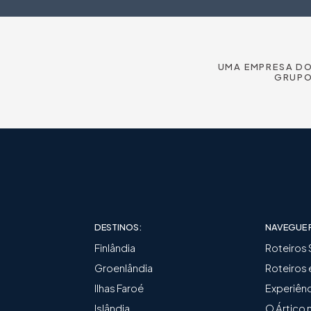
UMA EMPRESA D
GRUP
DESTINOS:
NAVEGUE 
Finlândia
Roteiros
Groenlândia
Roteiros
Ilhas Faroé
Experiênc
Islândia
O Ártico 