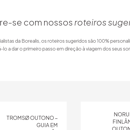
ire-se com nossos
roteiros suge
alistas da Borealis, os roteiros sugeridos são 100% personal
á-lo a dar o primeiro passo em direção à viagem dos seus so
NORU
TROMSØ OUTONO –
FINLÂN
GUIA EM
OUTON