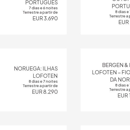
PORTUGUÊS
PORTU
7 dias e 6 noites
8 dias e
Terrestre a partir de
Terrestre a 
EUR 3.690
EUR 
BERGEN & 
NORUEGA: ILHAS
LOFOTEN – FI
LOFOTEN
DA NO
8 dias e 7 noites
8 dias e
Terrestre a partir de
Terrestre a 
EUR 8.290
EUR 